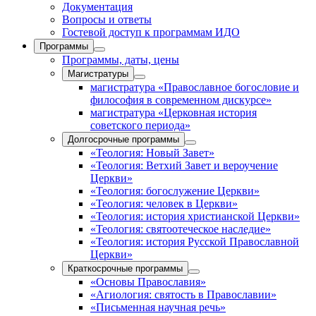
Документация
Вопросы и ответы
Гостевой доступ к программам ИДО
Программы
Программы, даты, цены
Магистратуры
магистратура «Православное богословие и
философия в современном дискурсе»
магистратура «Церковная история
советского периода»
Долгосрочные программы
«Теология: Новый Завет»
«Теология: Ветхий Завет и вероучение
Церкви»
«Теология: богослужение Церкви»
«Теология: человек в Церкви»
«Теология: история христианской Церкви»
«Теология: святоотеческое наследие»
«Теология: история Русской Православной
Церкви»
Краткосрочные программы
«Основы Православия»
«Агиология: святость в Православии»
«Письменная научная речь»