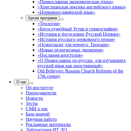
«Православная экономическая этика»
«Христианская лексика английского языка»
«Церковнославянский язык»
Архив программ
«Теология»
«Богослужебный Устав и гимнография»
«История и богословие Русской Церкви»
«История русского церковного пения»
«Осмогласие для певчего. Тропари»
«Новые религиозные движения»
«Послания апостолов»
«О Православии по-русски. для изучающих
русский язык как иностранный»
Old Believers: Russian Church Reforms of the
17th century
О нас
Об институте
Преподаватели
Новости
Тесты
СМИ о нас
База знаний
Научная работа
Рекламные материалы
Лаборатория ИТ ДО