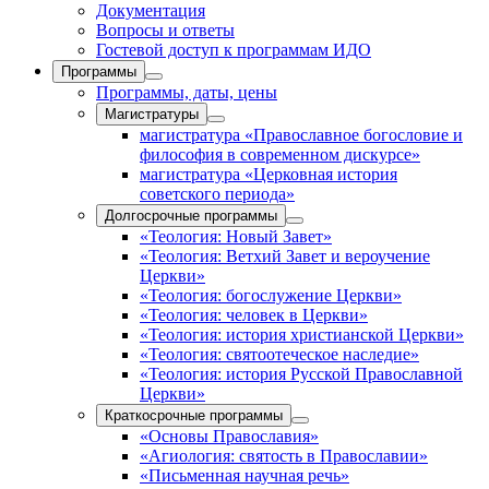
Документация
Вопросы и ответы
Гостевой доступ к программам ИДО
Программы
Программы, даты, цены
Магистратуры
магистратура «Православное богословие и
философия в современном дискурсе»
магистратура «Церковная история
советского периода»
Долгосрочные программы
«Теология: Новый Завет»
«Теология: Ветхий Завет и вероучение
Церкви»
«Теология: богослужение Церкви»
«Теология: человек в Церкви»
«Теология: история христианской Церкви»
«Теология: святоотеческое наследие»
«Теология: история Русской Православной
Церкви»
Краткосрочные программы
«Основы Православия»
«Агиология: святость в Православии»
«Письменная научная речь»