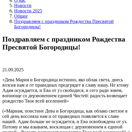
О нас
Новости
Новости 2025
Общее
Поздравляем с праздником Рождества Пресвятой
Богородицы!
Поздравляем с праздником Рождества
Пресвятой Богородицы!
21.09.2025
«Дева Мария и Богородица истинно, яко облак света, днесь
возсия нам и от праведных предгрядет в славу нашу. Не ктому
Адам осуждается, и Ева от уз свободися, и сего ради зовем,
вопиюще со дерзновением единей Чистей: радость возвещает
рождество Твое всей вселенней»
(«Мариам, поистине Дева и Богородица, как облако светлое в
сей день воссияла нам и от праведных появляется к славе
нашей. Адам больше не осуждается, и Ева освобождена от уз.
Потому и мы взываем, восклицая с дерзновением к единой