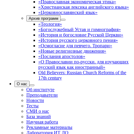
«Православная экономическая этика»
«Христианская лексика английского языка»
«Церковнославянский язык»
Архив программ
«Теология»
«Богослужебный Устав и гимнография»
«История и богословие Русской Церкви»
«История русского церковного пения»
«Осмогласие для певчего. Тропари»
«Новые религиозные движения»
«Послания апостолов»
«О Православии по-русски. для изучающих
русский язык как иностранный»
Old Believers: Russian Church Reforms of the
17th century
О нас
Об институте
Преподаватели
Новости
Тесты
СМИ о нас
База знаний
Научная работа
Рекламные материалы
Лаборатория ИТ ДО