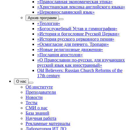
«Православная экономическая этика»
«Христианская лексика английского языка»
«Церковнославянский язык»
Архив программ
«Теология»
«Богослужебный Устав и гимнография»
«История и богословие Русской Церкви»
«История русского церковного пения»
«Осмогласие для певчего. Тропари»
«Новые религиозные движения»
«Послания апостолов»
«О Православии по-русски. для изучающих
русский язык как иностранный»
Old Believers: Russian Church Reforms of the
17th century
О нас
Об институте
Преподаватели
Новости
Тесты
СМИ о нас
База знаний
Научная работа
Рекламные материалы
Лаборатория ИТ ДО