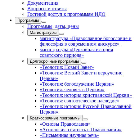
Документация
Вопросы и ответы
Гостевой доступ к программам ИДО
Программы
Программы, даты, цены
Магистратуры
магистратура «Православное богословие и
философия в современном дискурсе»
магистратура «Церковная история
советского периода»
Долгосрочные программы
«Теология: Новый Завет»
«Теология: Ветхий Завет и вероучение
Церкви»
«Теология: богослужение Церкви»
«Теология: человек в Церкви»
«Теология: история христианской Церкви»
«Теология: святоотеческое наследие»
«Теология: история Русской Православной
Церкви»
Краткосрочные программы
«Основы Православия»
«Агиология: святость в Православии»
«Письменная научная речь»