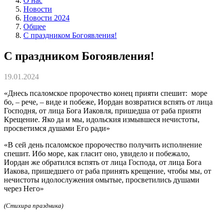
О нас
Новости
Новости 2024
Общее
С праздником Богоявления!
С праздником Богоявления!
19.01.2024
«Днесь псаломское пророчество конец прияти спешит: море
бо, – рече, – виде и побеже, Иордан возвратися вспять от лица
Господня, от лица Бога Иаковля, пришедша от раба прияти
Крещение. Яко да и мы, идольския измывшеся нечистоты,
просветимся душами Его ради»
«В сей день псаломское пророчество получить исполнение
спешит. Ибо море, как гласит оно, увидело и побежало,
Иордан же обратился вспять от лица Господа, от лица Бога
Иакова, пришедшего от раба принять крещение, чтобы мы, от
нечистоты идолослужения омытые, просветились душами
через Него»
(Стихира праздника)