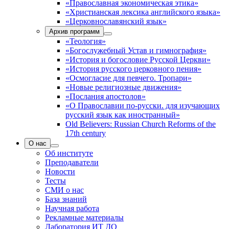
«Православная экономическая этика»
«Христианская лексика английского языка»
«Церковнославянский язык»
Архив программ
«Теология»
«Богослужебный Устав и гимнография»
«История и богословие Русской Церкви»
«История русского церковного пения»
«Осмогласие для певчего. Тропари»
«Новые религиозные движения»
«Послания апостолов»
«О Православии по-русски. для изучающих
русский язык как иностранный»
Old Believers: Russian Church Reforms of the
17th century
О нас
Об институте
Преподаватели
Новости
Тесты
СМИ о нас
База знаний
Научная работа
Рекламные материалы
Лаборатория ИТ ДО