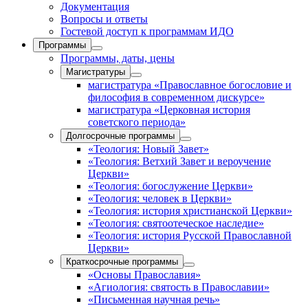
Документация
Вопросы и ответы
Гостевой доступ к программам ИДО
Программы
Программы, даты, цены
Магистратуры
магистратура «Православное богословие и
философия в современном дискурсе»
магистратура «Церковная история
советского периода»
Долгосрочные программы
«Теология: Новый Завет»
«Теология: Ветхий Завет и вероучение
Церкви»
«Теология: богослужение Церкви»
«Теология: человек в Церкви»
«Теология: история христианской Церкви»
«Теология: святоотеческое наследие»
«Теология: история Русской Православной
Церкви»
Краткосрочные программы
«Основы Православия»
«Агиология: святость в Православии»
«Письменная научная речь»