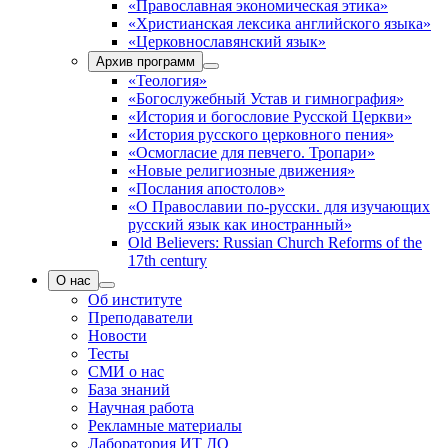
«Православная экономическая этика»
«Христианская лексика английского языка»
«Церковнославянский язык»
Архив программ
«Теология»
«Богослужебный Устав и гимнография»
«История и богословие Русской Церкви»
«История русского церковного пения»
«Осмогласие для певчего. Тропари»
«Новые религиозные движения»
«Послания апостолов»
«О Православии по-русски. для изучающих
русский язык как иностранный»
Old Believers: Russian Church Reforms of the
17th century
О нас
Об институте
Преподаватели
Новости
Тесты
СМИ о нас
База знаний
Научная работа
Рекламные материалы
Лаборатория ИТ ДО