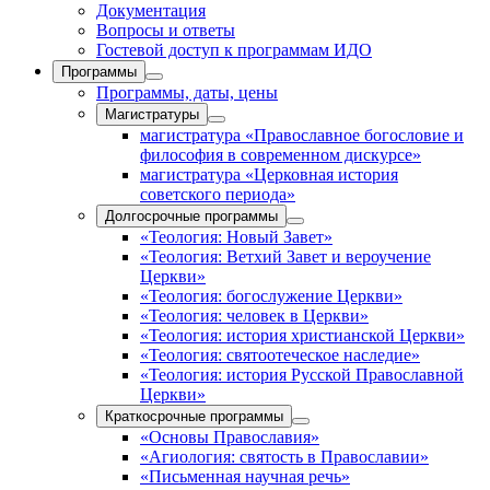
Документация
Вопросы и ответы
Гостевой доступ к программам ИДО
Программы
Программы, даты, цены
Магистратуры
магистратура «Православное богословие и
философия в современном дискурсе»
магистратура «Церковная история
советского периода»
Долгосрочные программы
«Теология: Новый Завет»
«Теология: Ветхий Завет и вероучение
Церкви»
«Теология: богослужение Церкви»
«Теология: человек в Церкви»
«Теология: история христианской Церкви»
«Теология: святоотеческое наследие»
«Теология: история Русской Православной
Церкви»
Краткосрочные программы
«Основы Православия»
«Агиология: святость в Православии»
«Письменная научная речь»