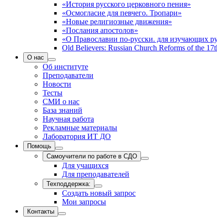
«История русского церковного пения»
«Осмогласие для певчего. Тропари»
«Новые религиозные движения»
«Послания апостолов»
«О Православии по-русски. для изучающих р
Old Believers: Russian Church Reforms of the 17t
О нас
Об институте
Преподаватели
Новости
Тесты
СМИ о нас
База знаний
Научная работа
Рекламные материалы
Лаборатория ИТ ДО
Помощь
Самоучители по работе в СДО
Для учащихся
Для преподавателей
Техподдержка:
Создать новый запрос
Мои запросы
Контакты