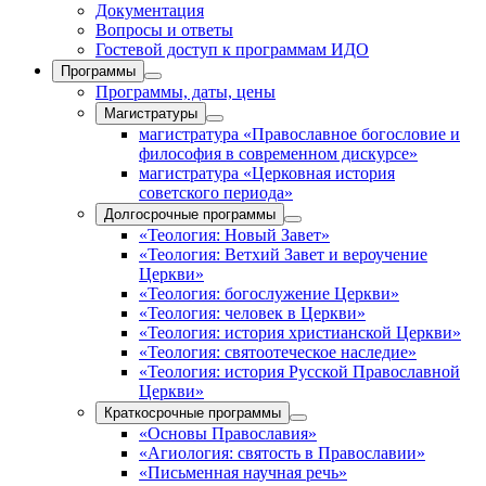
Документация
Вопросы и ответы
Гостевой доступ к программам ИДО
Программы
Программы, даты, цены
Магистратуры
магистратура «Православное богословие и
философия в современном дискурсе»
магистратура «Церковная история
советского периода»
Долгосрочные программы
«Теология: Новый Завет»
«Теология: Ветхий Завет и вероучение
Церкви»
«Теология: богослужение Церкви»
«Теология: человек в Церкви»
«Теология: история христианской Церкви»
«Теология: святоотеческое наследие»
«Теология: история Русской Православной
Церкви»
Краткосрочные программы
«Основы Православия»
«Агиология: святость в Православии»
«Письменная научная речь»