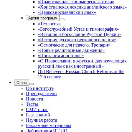
«Православная экономическая этика»
«Христианская лексика английского языка»
«Церковнославянский язык»
Архив программ
«Теология»
«Богослужебный Устав и гимнография»
«История и богословие Русской Церкви»
«История русского церковного пения»
«Осмогласие для певчего. Тропари»
«Новые религиозные движения»
«Послания апостолов»
«О Православии по-русски. для изучающих
русский язык как иностранный»
Old Believers: Russian Church Reforms of the
17th century
О нас
Об институте
Преподаватели
Новости
Тесты
СМИ о нас
База знаний
Научная работа
Рекламные материалы
Лаборатория ИТ ДО