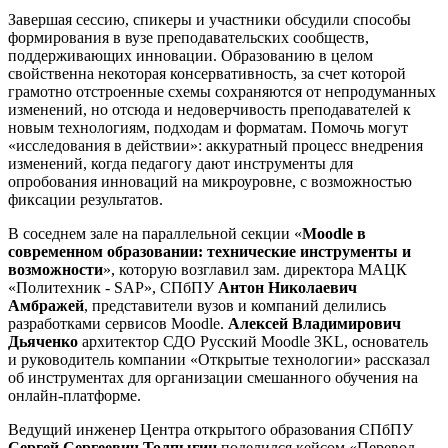
Завершая сессию, спикеры и участники обсудили способы
формирования в вузе преподавательских сообществ,
поддерживающих инновации. Образованию в целом
свойственна некоторая консервативность, за счет которой
грамотно отстроенные схемы сохраняются от непродуманных
изменений, но отсюда и недоверчивость преподавателей к
новым технологиям, подходам и форматам.
Помочь могут
«исследования в действии»: аккуратный процесс внедрения
изменений, когда педагогу дают инструменты для
опробования инноваций на микроуровне, с возможностью
фиксации результатов.
В соседнем зале на параллельной секции «
Moodle в
современном образовании: технические инструменты и
возможности
», которую возглавил зам. директора МАЦК
«Политехник - SAP», СПбПУ
Антон Николаевич
Амбражей
, представители вузов и компаний делились
разработками сервисов Moodle.
Алексей Владимирович
Дьяченко
архитектор СДО Русский Moodle 3KL, основатель
и руководитель компании «Открытые технологии» рассказал
об инструментах для организации смешанного обучения на
онлайн-платформе.
Ведущий инженер Центра открытого образования СПбПУ
Сергей Сергеевич Толпыгин
поделился кейсом «Перевод