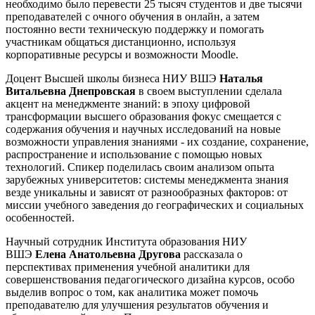
необходимо было перевести 25 тысяч студентов и две тысячи
преподавателей с очного обучения в онлайн, а затем
постоянно вести техническую поддержку и помогать
участникам общаться дистанционно, используя
корпоративные ресурсы и возможности Moodle.
Доцент Высшей школы бизнеса НИУ ВШЭ
Наталья
Витальевна Днепровская
в своем выступлении сделала
акцент на м
енеджменте знаний: в эпоху цифровой
трансформации высшего образования фокус смещается с
содержания обучения и научных исследований на новые
возможности управления з
наниями - их создание, сохранение,
распространение и использование с помощью новых
технологий.
Спикер поделилась своим анализом опыта
зарубежных университетов: системы менеджмента знания
везде уникальны и зависят от разнообразных факторов: от
миссии учебного заведения до географических и социальных
особенностей.
Научный сотрудник Института образования НИУ
ВШЭ
Елена Анатольевна Другова
рассказала о
перспективах применения учебной аналитики для
совершенствования педагогического дизайна курсов, особо
выделив вопрос о том, как аналитика может помочь
преподавателю для улучшения результатов обучения и