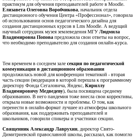
практикум для обучения преподавателей работе в Moodle.
Елизавета Олеговна Воробчикова
, начальник отдела
дистанционного обучения Центра «Профессионал», говорила
об использовании основ педагогического дизайна для
создания дистанционных курсов в Lms Moodle. А ведущий
научный сотрудник музея землеведения МГУ
Людмила
Владимировна Попова
предложила свои ответы на вопрос,
что необходимо преподавателю для создания онлайн-курса.
Тем временем в соседнем зале
секция по п
едагогической
коммуникация в дистанционном образовании
продолжилась новой для конференции тематикой - вторая
часть секции (модерация в которой перешла к программному
директору Фонда Сегаловича, Яндекс,
Кириллу
Владимировичу Медведеву
)
, была посвящена среднему
образованию.
В него пандемия тоже внесла свои коррективы,
открыла новые возможности и проблемы. О том, как
перенести в онлайн-формат лучшее из атмосферы школьного
образования, как поддерживать преподавателей и
школьников, говорили спикеры и участники секции.
Священник
Александр Лаврухин
, директор Свято-
Димитриевской православной школы, рассказал, как помогло