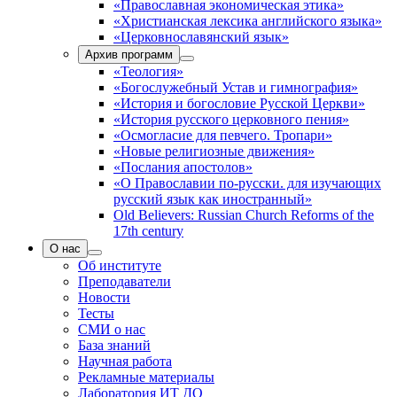
«Православная экономическая этика»
«Христианская лексика английского языка»
«Церковнославянский язык»
Архив программ
«Теология»
«Богослужебный Устав и гимнография»
«История и богословие Русской Церкви»
«История русского церковного пения»
«Осмогласие для певчего. Тропари»
«Новые религиозные движения»
«Послания апостолов»
«О Православии по-русски. для изучающих
русский язык как иностранный»
Old Believers: Russian Church Reforms of the
17th century
О нас
Об институте
Преподаватели
Новости
Тесты
СМИ о нас
База знаний
Научная работа
Рекламные материалы
Лаборатория ИТ ДО