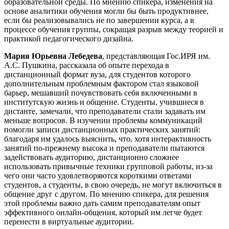
образовательной среды. По мнению спикера, изменения на
основе аналитики обучения могли бы быть продуктивнее,
если бы реализовывались не по завершении курса, а в
процессе обучения группы, сокращая разрыв между теорией и
практикой педагогического дизайна.
Мария Юрьевна Лебедева
, представляющая Гос.ИРЯ им.
А.С. Пушкина, рассказала об опыте перехода в
дистанционный формат вуза, для студентов которого
дополнительным проблемным фактором стал языковой
барьер, мешавший почувствовать себя включенными в
институтскую жизнь и общение. Студенты, учившиеся в
дистанте, замечали, что преподаватели стали задавать им
меньше вопросов. В изучении проблемы коммуникаций
помогли записи дистанционных практических занятий:
благодаря им удалось выяснить, что, хотя интерактивность
занятий по-прежнему высока и преподаватели пытаются
задействовать аудиторию, дистанционно сложнее
использовать привычные техники групповой работы, из-за
чего они часто удовлетворяются короткими ответами
студентов, а студенты, в свою очередь, не могут включиться в
общение друг с другом.
По мнению спикера, для решения
этой проблемы важно дать самим преподавателям опыт
эффективного онлайн-общения, который им легче будет
перенести в виртуальные аудитории.