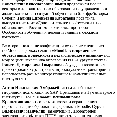
Константин Вячеславович Зимин
предложили новые
векторы в дополнительном образовании по управлению и
анализ контекста и ситуаций обучения на базе фреймворка
Cynefin.
Галина Евгеньевна Каратаева
посвятила
выступление теме «Дополнительное профессиональное
образование в России: корректировка прогнозов.
Особенности обучения и передачи знаний в сложном
контексте».
Во второй половине конференции вузовские специалисты
по Moodle в рамках секции
«Moodle в современном
образовании: возможности педагогического дизайна»
под
модерацией начальника управления ИТ «Сургутнефтегаз»
Рината Дамировича Гимранова
обсуждали возможности
проектировать курс, строить индивидуальные траектории и
использовать разные интерактивные и коммуникативные
инструменты.
Антон Николаевич Амбражей
рассказал об опыте
гибридной подготовки по SAP. Преподаватель Гуманитарного
института СПбПУ
Любовь Вениаминовна
Крашенинникова
- о возможностях и ограничениях
персонализации образования средствами Moodle.
Сурен
Валерьевич Манукянц
, заведующий Лабораторией
электронного обучения ПГТУ, презентовал интерактивный