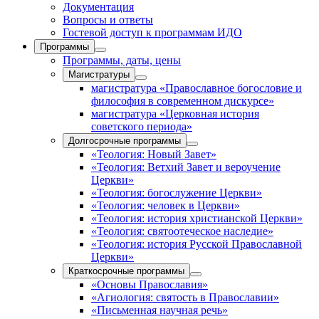
Документация
Вопросы и ответы
Гостевой доступ к программам ИДО
Программы
Программы, даты, цены
Магистратуры
магистратура «Православное богословие и
философия в современном дискурсе»
магистратура «Церковная история
советского периода»
Долгосрочные программы
«Теология: Новый Завет»
«Теология: Ветхий Завет и вероучение
Церкви»
«Теология: богослужение Церкви»
«Теология: человек в Церкви»
«Теология: история христианской Церкви»
«Теология: святоотеческое наследие»
«Теология: история Русской Православной
Церкви»
Краткосрочные программы
«Основы Православия»
«Агиология: святость в Православии»
«Письменная научная речь»