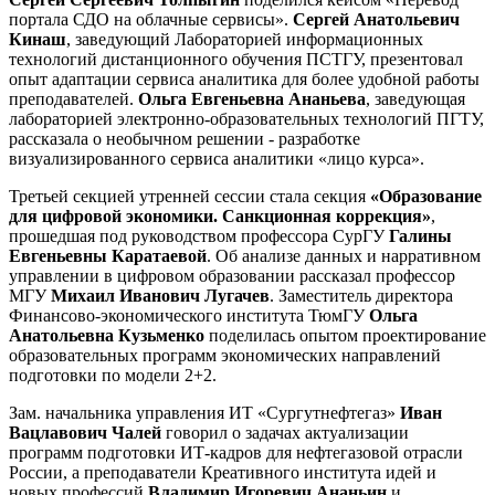
портала СДО на облачные сервисы».
Сергей Анатольевич
Кинаш
, заведующий Лабораторией информационных
технологий дистанционного обучения ПСТГУ, презентовал
опыт адаптации сервиса аналитика для более удобной работы
преподавателей.
Ольга Евгеньевна Ананьева
, заведующая
лабораторией электронно-образовательных технологий ПГТУ,
рассказала о необычном решении - разработке
визуализированного сервиса аналитики «лицо курса».
Третьей секцией утренней сессии стала секция
«Образование
для цифровой экономики. Санкционная коррекция»
,
прошедшая под руководством профессора СурГУ
Галины
Евгеньевны Каратаевой
. Об анализе данных и нарративном
управлении в цифровом образовании рассказал профессор
МГУ
Михаил Иванович Лугачев
. Заместитель директора
Финансово-экономического института ТюмГУ
Ольга
Анатольевна Кузьменко
поделилась опытом проектирование
образовательных программ экономических направлений
подготовки по модели 2+2.
Зам. начальника управления ИТ «Сургутнефтегаз»
Иван
Вацлавович Чалей
говорил о задачах актуализации
программ подготовки ИТ-кадров для нефтегазовой отрасли
России, а преподаватели Креативного института идей и
новых профессий
Владимир Игоревич Ананьин
и