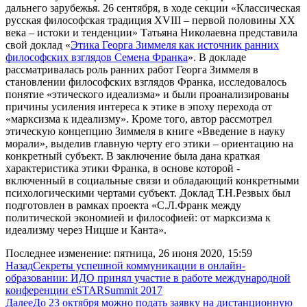
дальнего зарубежья. 26 сентября, в ходе секции «Классическая
русская философская традиция XVIII – первой половины XX
века – истоки и тенденции» Татьяна Николаевна представила
свой доклад «
Этика Георга Зиммеля как источник ранних
философских взглядов Семена Франка
». В докладе
рассматривалась роль ранних работ Георга Зиммеля в
становлении философских взглядов Франка, исследовалось
понятие «этического идеализма» и были проанализированы
причины усиления интереса к этике в эпоху перехода от
«марксизма к идеализму». Кроме того, автор рассмотрел
этическую концепцию Зиммеля в книге «Введение в науку
морали», выделив главную черту его этики – ориентацию на
конкретный субъект. В заключение была дана краткая
характеристика этики Франка, в основе которой -
включенный в социальные связи и обладающий конкретными
психологическими чертами субъект. Доклад Т.Н.Резвых был
подготовлен в рамках проекта «С.Л.Франк между
политической экономией и философией: от марксизма к
идеализму через Ницше и Канта».
Последнее изменение: пятница, 26 июня 2020, 15:59
Назад
Секреты успешной коммуникации в онлайн-
образовании: ИДО принял участие в работе международной
конференции eSTARSummit 2017
Далее
До 23 октября можно подать заявку на дистанционную