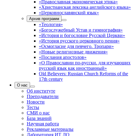
«Православная экономическая этика»
«Христианская лексика английского языка»
«Церковнославянский язык»
Архив программ
«Теология»
«Богослужебный Устав и гимнография»
«История и богословие Русской Церкви»
«История русского церковного пения»
«Осмогласие для певчего. Тропари»
«Новые религиозные движения»
«Послания апостолов»
«О Православии по-русски. для изучающих
русский язык как иностранный»
Old Believers: Russian Church Reforms of the
17th century
О нас
Об институте
Преподаватели
Новости
Тесты
СМИ о нас
База знаний
Научная работа
Рекламные материалы
Лаборатория ИТ ДО