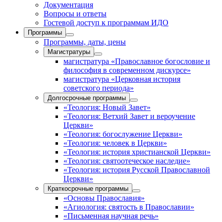
Документация
Вопросы и ответы
Гостевой доступ к программам ИДО
Программы
Программы, даты, цены
Магистратуры
магистратура «Православное богословие и
философия в современном дискурсе»
магистратура «Церковная история
советского периода»
Долгосрочные программы
«Теология: Новый Завет»
«Теология: Ветхий Завет и вероучение
Церкви»
«Теология: богослужение Церкви»
«Теология: человек в Церкви»
«Теология: история христианской Церкви»
«Теология: святоотеческое наследие»
«Теология: история Русской Православной
Церкви»
Краткосрочные программы
«Основы Православия»
«Агиология: святость в Православии»
«Письменная научная речь»