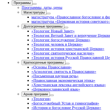
Программы
Программы, даты, цены
Магистратуры
магистратура «Православное богословие и ф
магистратура «Церковная история советского
Долгосрочные программы
«Теология: Новый Завет»
«Теология: Ветхий Завет и вероучение Церкв
«Теология: богослужение Церкви»
«Теология: человек в Церкви»
«Теология: история христианской Церкви»
«Теология: святоотеческое наследие»
«Теология: история Русской Православной Ц
Краткосрочные программы
«Основы Православия»
«Агиология: святость в Православии»
«Письменная научная речь»
«Православная экономическая этика»
«Христианская лексика английского языка»
«Церковнославянский язык»
Архив программ
«Теология»
«Богослужебный Устав и гимнография»
«История и богословие Русской Церкви»