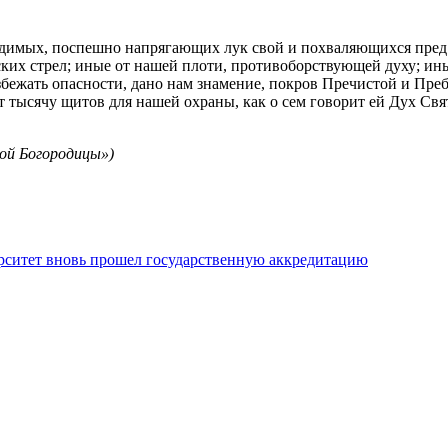
видимых, поспешно напрягающих лук свой и похваляющихся пред 
ких стрел; иные от нашей плоти, противоборствующей духу; ины
збежать опасности, дано нам знамение, покров Пречистой и Пр
тысячу щитов для нашей охраны, как о сем говорит ей Дух Свят
ой Богородицы»)
ситет вновь прошел государственную аккредитацию