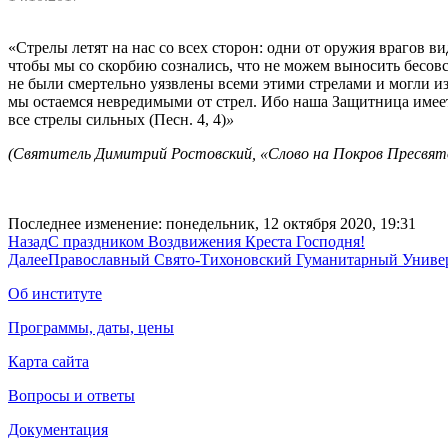
«Стрелы летят на нас со всех сторон: одни от оружия врагов 
чтобы мы со скорбию сознались, что не можем выносить бесовс
не были смертельно уязвлены всеми этими стрелами и могли и
мы остаемся невредимыми от стрел. Ибо наша Защитница имеет 
все стрелы сильных (Песн. 4, 4)
»
(Святитель Димитрий Ростовский, «Слово на Покров Пресвят
Последнее изменение: понедельник, 12 октября 2020, 19:31
Назад
С праздником Воздвижения Креста Господня!
Далее
Православный Свято-Тихоновский Гуманитарный Универ
Об институте
Программы, даты, цены
Карта сайта
Вопросы и ответы
Документация