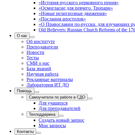
«История русского церковного пения»
«Осмогласие для певчего. Тропари»
«Новые религиозные движения»
«Послания апостолов»
«О Православии по-русски. для изучающих р
Old Believers: Russian Church Reforms of the 17t
О нас
Об институте
Преподаватели
Новости
Тесты
СМИ о нас
База знаний
Научная работа
Рекламные материалы
Лаборатория ИТ ДО
Помощь
Самоучители по работе в СДО
Для учащихся
Для преподавателей
Техподдержка:
Создать новый запрос
Мои запросы
Контакты