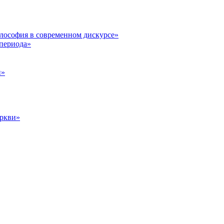
илософия в современном дискурсе»
 периода»
и»
еркви»