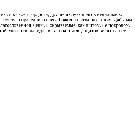
нами в своей гордости; другие из лука врагов невидимых,
е от лука праведного гнева Божия и грозы наказания. Дабы мы
еблагословенной Девы. Покрываемые, как щитом, Ее покровом,
ой: яко столп давидов выя твоя: тысяща щитов висит на нем,