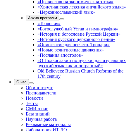
«Православная экономическая этика»
«Христианская лексика английского языка»
«Церковнославянский язык»
Архив программ
«Теология»
«Богослужебный Устав и гимнография»
«История и богословие Русской Церкви»
«История русского церковного пения»
«Осмогласие для певчего. Тропари»
«Новые религиозные движения»
«Послания апостолов»
«О Православии по-русски. для изучающих
русский язык как иностранный»
Old Believers: Russian Church Reforms of the
17th century
О нас
Об институте
Преподаватели
Новости
Тесты
СМИ о нас
База знаний
Научная работа
Рекламные материалы
Лаборатория ИТ ДО