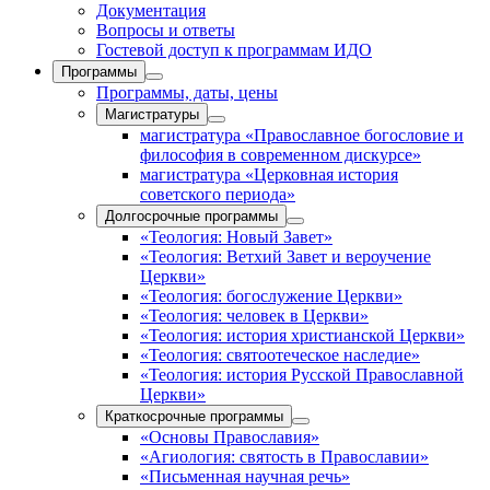
Документация
Вопросы и ответы
Гостевой доступ к программам ИДО
Программы
Программы, даты, цены
Магистратуры
магистратура «Православное богословие и
философия в современном дискурсе»
магистратура «Церковная история
советского периода»
Долгосрочные программы
«Теология: Новый Завет»
«Теология: Ветхий Завет и вероучение
Церкви»
«Теология: богослужение Церкви»
«Теология: человек в Церкви»
«Теология: история христианской Церкви»
«Теология: святоотеческое наследие»
«Теология: история Русской Православной
Церкви»
Краткосрочные программы
«Основы Православия»
«Агиология: святость в Православии»
«Письменная научная речь»