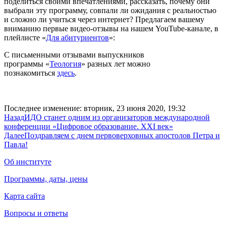
поделиться своими впечатлениями, рассказать, почему они
выбрали эту программу, совпали ли ожидания с реальностью
и сложно ли учиться через интернет? Предлагаем вашему
вниманию первые видео-отзывы на нашем YouTube-канале, в
плейлисте «
Для абитуриентов
»:
С письменными отзывами выпускников
программы «
Теология
» разных лет можно
познакомиться
здесь
.
Последнее изменение: вторник, 23 июня 2020, 19:32
Назад
ИДО станет одним из организаторов международной
конференции «Цифровое образование. XXI век»
Далее
Поздравляем с днем первоверховных апостолов Петра и
Павла!
Об институте
Программы, даты, цены
Карта сайта
Вопросы и ответы