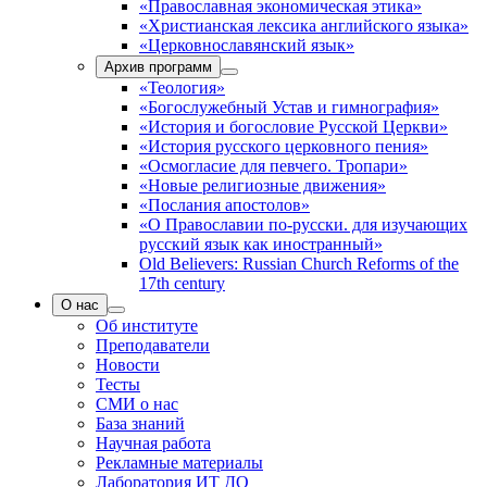
«Православная экономическая этика»
«Христианская лексика английского языка»
«Церковнославянский язык»
Архив программ
«Теология»
«Богослужебный Устав и гимнография»
«История и богословие Русской Церкви»
«История русского церковного пения»
«Осмогласие для певчего. Тропари»
«Новые религиозные движения»
«Послания апостолов»
«О Православии по-русски. для изучающих
русский язык как иностранный»
Old Believers: Russian Church Reforms of the
17th century
О нас
Об институте
Преподаватели
Новости
Тесты
СМИ о нас
База знаний
Научная работа
Рекламные материалы
Лаборатория ИТ ДО