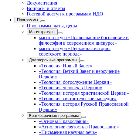
Документация
Вопросы и ответы
Гостевой доступ к программам ИДО
Программы
Программы, даты, цены
Магистратуры
магистратура «Православное богословие и
философия в современном дискурсе»
магистратура «Церковная история
советского периода»
Долгосрочные программы
«Теология: Новый Завет»
«Теология: Ветхий Завет и вероучение
Церкви»
«Теология: богослужение Церкви»
«Теология: человек в Церкви»
«Теология: история христианской Церкви»
«Теология: святоотеческое наследие»
«Теология: история Русской Православной
Церкви»
Краткосрочные программы
«Основы Православия»
«Агиология: святость в Православии»
«Письменная научная речь»