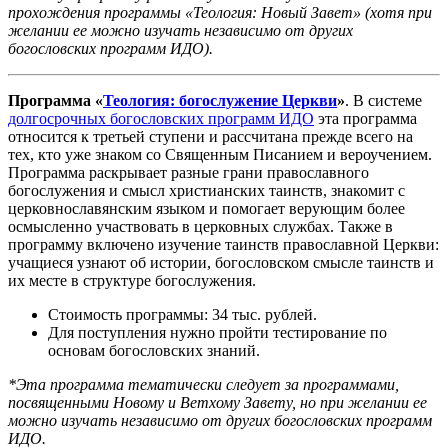
прохождения программы «Теология: Новый Завет» (хотя при
желании ее можно изучать независимо от других
богословских программ ИДО).
Программа «
Теология: богослужение Церкви
»
. В системе
долгосрочных богословских программ ИДО
эта программа
относится к третьей ступени и рассчитана прежде всего на
тех, кто уже знаком со Священным Писанием и вероучением.
Программа раскрывает разные грани православного
богослужения и смысл христианских таинств, знакомит с
церковнославянским языком и помогает верующим более
осмысленно участвовать в церковных службах. Также в
программу включено изучение таинств православной Церкви:
учащиеся узнают об истории, богословском смысле таинств и
их месте в структуре богослужения.
Стоимость программы: 34 тыс. рублей.
Для поступления нужно пройти тестирование по
основам богословских знаний.
*Эта программа тематически следует за программами,
посвященными Новому и Ветхому Завету, но при желании ее
можно изучать независимо от других богословских программ
ИДО.