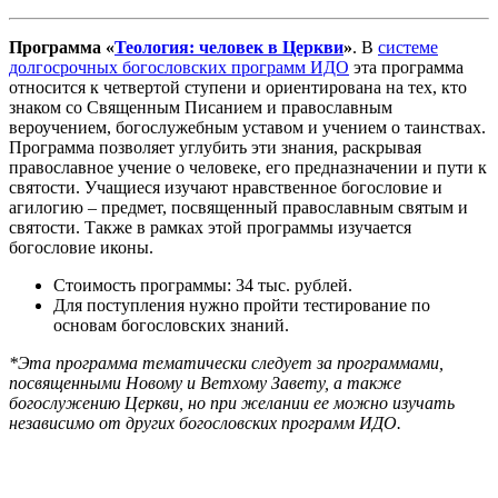
Программа «
Теология: человек в Церкви
»
. В
системе
долгосрочных богословских программ ИДО
эта программа
относится к четвертой ступени и ориентирована на тех, кто
знаком со Священным Писанием и православным
вероучением, богослужебным уставом и учением о таинствах.
Программа позволяет углубить эти знания, раскрывая
православное учение о человеке, его предназначении и пути к
святости. Учащиеся изучают нравственное богословие и
агилогию – предмет, посвященный православным святым и
святости. Также в рамках этой программы изучается
богословие иконы.
Стоимость программы: 34 тыс. рублей.
Для поступления нужно пройти тестирование по
основам богословских знаний.
*Эта программа тематически следует за программами,
посвященными Новому и Ветхому Завету, а также
богослужению Церкви, но при желании ее можно изучать
независимо от других богословских программ ИДО.