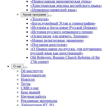
«Православная экономическая этика»
«Христианская лексика английского языка»
«Церковнославянский язык»
Архив программ
«Теология»
«Богослужебный Устав и гимнография»
«История и богословие Русской Церкви»
«История русского церковного пения»
«Осмогласие для певчего. Тропари»
«Новые религиозные движения»
«Послания апостолов»
«О Православии по-русски. для изучающих
русский язык как иностранный»
Old Believers: Russian Church Reforms of the
17th century
О нас
Об институте
Преподаватели
Новости
Тесты
СМИ о нас
База знаний
Научная работа
Рекламные материалы
Лаборатория ИТ ДО