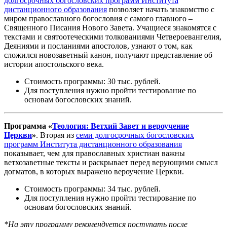
долгосрочных богословских программ Института
дистанционного образования
позволяет начать знакомство с
миром православного богословия с самого главного –
Священного Писания Нового Завета. Учащиеся знакомятся с
текстами и святоотеческими толкованиями Четвероевангелия,
Деяниями и посланиями апостолов, узнают о том, как
сложился новозаветный канон, получают представление об
истории апостольского века.
Стоимость программы: 30 тыс. рублей.
Для поступления нужно пройти тестирование по
основам богословских знаний.
Программа «
Теология: Ветхий Завет и вероучение
Церкви
»
. Вторая из
семи долгосрочных богословских
программ Института дистанционного образования
показывает, чем для православных христиан важны
ветхозаветные тексты и раскрывает перед верующими смысл
догматов, в которых выражено вероучение Церкви.
Стоимость программы: 34 тыс. рублей.
Для поступления нужно пройти тестирование по
основам богословских знаний.
*На эту программу рекомендуется поступать после