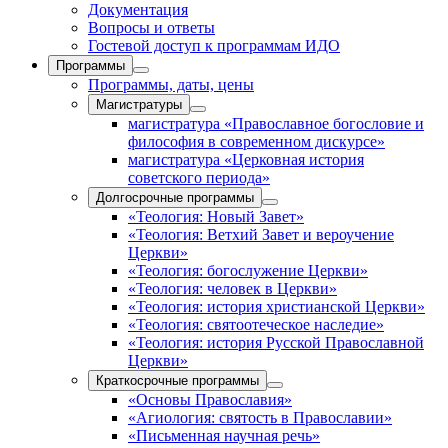
Документация
Вопросы и ответы
Гостевой доступ к программам ИДО
Программы
Программы, даты, цены
Магистратуры
магистратура «Православное богословие и
философия в современном дискурсе»
магистратура «Церковная история
советского периода»
Долгосрочные программы
«Теология: Новый Завет»
«Теология: Ветхий Завет и вероучение
Церкви»
«Теология: богослужение Церкви»
«Теология: человек в Церкви»
«Теология: история христианской Церкви»
«Теология: святоотеческое наследие»
«Теология: история Русской Православной
Церкви»
Краткосрочные программы
«Основы Православия»
«Агиология: святость в Православии»
«Письменная научная речь»