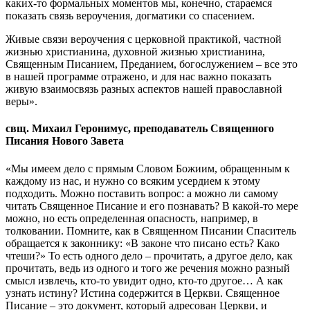
каких-то формальных моментов мы, конечно, стараемся
показать связь вероучения, догматики со спасением.
Живые связи вероучения с церковной практикой, частной
жизнью христианина, духовной жизнью христианина,
Священным Писанием, Преданием, богослужением – все это
в нашей программе отражено, и для нас важно показать
живую взаимосвязь разных аспектов нашей православной
веры».
свщ. Михаил Геронимус, преподаватель Священного
Писания Нового Завета
«Мы имеем дело с прямым Словом Божиим, обращенным к
каждому из нас, и нужно со всяким усердием к этому
подходить. Можно поставить вопрос: а можно ли самому
читать Священное Писание и его познавать? В какой-то мере
можно, но есть определенная опасность, например, в
толковании. Помните, как в Священном Писании Спаситель
обращается к законнику: «В законе что писано есть? Како
чтеши?» То есть одного дело – прочитать, а другое дело, как
прочитать, ведь из одного и того же речения можно разный
смысл извлечь, кто-то увидит одно, кто-то другое… А как
узнать истину? Истина содержится в Церкви. Священное
Писание – это документ, который адресован Церкви, и