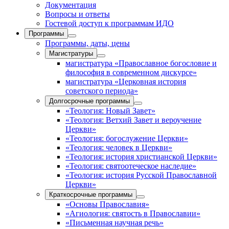
Документация
Вопросы и ответы
Гостевой доступ к программам ИДО
Программы
Программы, даты, цены
Магистратуры
магистратура «Православное богословие и
философия в современном дискурсе»
магистратура «Церковная история
советского периода»
Долгосрочные программы
«Теология: Новый Завет»
«Теология: Ветхий Завет и вероучение
Церкви»
«Теология: богослужение Церкви»
«Теология: человек в Церкви»
«Теология: история христианской Церкви»
«Теология: святоотеческое наследие»
«Теология: история Русской Православной
Церкви»
Краткосрочные программы
«Основы Православия»
«Агиология: святость в Православии»
«Письменная научная речь»