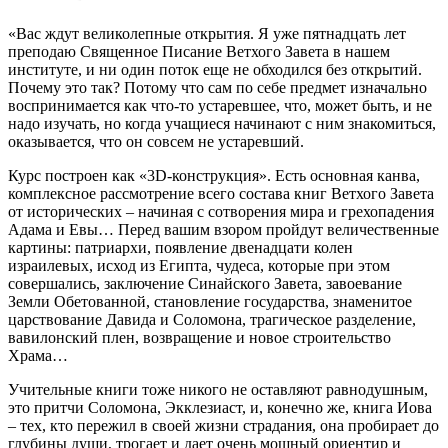
«Вас ждут великолепные открытия. Я уже пятнадцать лет
преподаю Священное Писание Ветхого Завета в нашем
институте, и ни один поток еще не обходился без открытий.
Почему это так? Потому что сам по себе предмет изначально
воспринимается как что-то устаревшее, что, может быть, и не
надо изучать, но когда учащиеся начинают с ним знакомиться,
оказывается, что он совсем не устаревший.
Курс построен как «3D-конструкция». Есть основная канва,
комплексное рассмотрение всего состава книг Ветхого Завета
от исторических – начиная с сотворения мира и грехопадения
Адама и Евы… Перед вашим взором пройдут величественные
картины: патриархи, появление двенадцати колен
израилевых, исход из Египта, чудеса, которые при этом
совершались, заключение Синайского Завета, завоевание
Земли Обетованной, становление государства, знаменитое
царствование Давида и Соломона, трагическое разделение,
вавилонский плен, возвращение и новое строительство
Храма…
Учительные книги тоже никого не оставляют равнодушным,
это притчи Соломона, Экклезиаст, и, конечно же, книга Иова
– тех, кто пережил в своей жизни страдания, она пробирает до
глубины души, трогает и дает очень мощный ориентир и