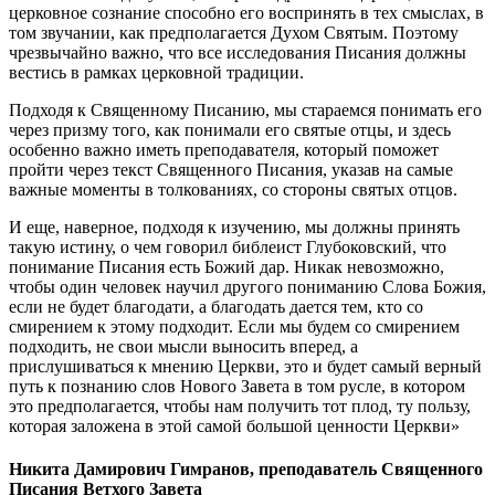
церковное сознание способно его воспринять в тех смыслах, в
том звучании, как предполагается Духом Святым. Поэтому
чрезвычайно важно, что все исследования Писания должны
вестись в рамках церковной традиции.
Подходя к Священному Писанию, мы стараемся понимать его
через призму того, как понимали его святые отцы, и здесь
особенно важно иметь преподавателя, который поможет
пройти через текст Священного Писания, указав на самые
важные моменты в толкованиях, со стороны святых отцов.
И еще, наверное, подходя к изучению, мы должны принять
такую истину, о чем говорил библеист Глубоковский, что
понимание Писания есть Божий дар. Никак невозможно,
чтобы один человек научил другого пониманию Слова Божия,
если не будет благодати, а благодать дается тем, кто со
смирением к этому подходит. Если мы будем со смирением
подходить, не свои мысли выносить вперед, а
прислушиваться к мнению Церкви, это и будет самый верный
путь к познанию слов Нового Завета в том русле, в котором
это предполагается, чтобы нам получить тот плод, ту пользу,
которая заложена в этой самой большой ценности Церкви»
Никита Дамирович Гимранов, преподаватель Священного
Писания Ветхого Завета