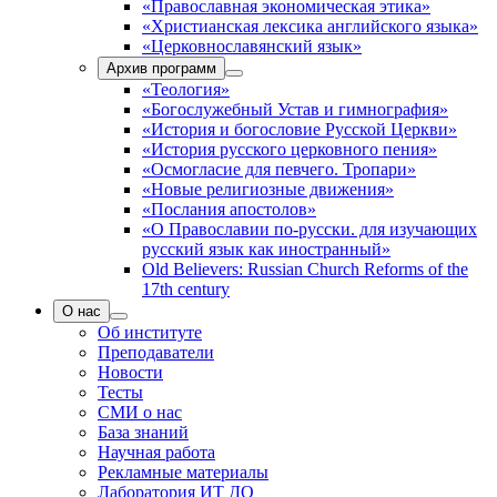
«Православная экономическая этика»
«Христианская лексика английского языка»
«Церковнославянский язык»
Архив программ
«Теология»
«Богослужебный Устав и гимнография»
«История и богословие Русской Церкви»
«История русского церковного пения»
«Осмогласие для певчего. Тропари»
«Новые религиозные движения»
«Послания апостолов»
«О Православии по-русски. для изучающих
русский язык как иностранный»
Old Believers: Russian Church Reforms of the
17th century
О нас
Об институте
Преподаватели
Новости
Тесты
СМИ о нас
База знаний
Научная работа
Рекламные материалы
Лаборатория ИТ ДО