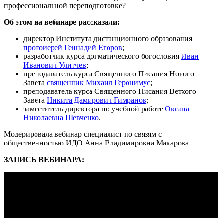
профессиональной переподготовке?
Об этом на вебинаре рассказали:
директор Института дистанционного образования
протоиерей Геннадий Егоров
;
разработчик курса догматического богословия
Иван
Иванович Улитчев
;
преподаватель курса Священного Писания Нового
Завета
священник Михаил Геронимус
;
преподаватель курса Священного Писания Ветхого
Завета
Никита Дамирович Гимранов
;
заместитель директора по учебной работе
Оксана
Николаевна Шевченко
.
Модерировала вебинар специалист по связям с
общественностью ИДО Анна Владимировна Макарова.
ЗАПИСЬ ВЕБИНАРА: