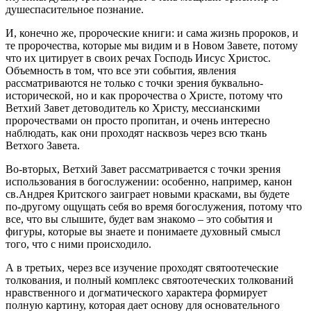
душеспасительное познание.
И, конечно же, пророческие книги: и сама жизнь пророков, и
те пророчества, которые мы видим и в Новом Завете, потому
что их цитирует в своих речах Господь Иисус Христос.
Объемность в том, что все эти события, явления
рассматриваются не только с точки зрения буквально-
исторической, но и как пророчества о Христе, потому что
Ветхий Завет детоводитель ко Христу, мессианскими
пророчествами он просто пропитан, и очень интересно
наблюдать, как они проходят насквозь через всю ткань
Ветхого Завета.
Во-вторых, Ветхий Завет рассматривается с точки зрения
использования в богослужении: особенно, например, канон
св.Андрея Критского заиграет новыми красками, вы будете
по-другому ощущать себя во время богослужения, потому что
все, что вы слышите, будет вам знакомо – это события и
фигуры, которые вы знаете и понимаете духовный смысл
того, что с ними происходило.
А в третьих, через все изучение проходят святоотеческие
толкования, и полный комплекс святоотеческих толкований
нравственного и догматического характера формирует
полную картину, которая дает основу для основательного