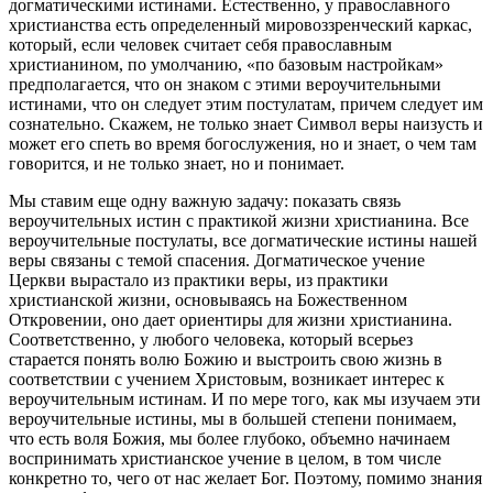
догматическими истинами. Естественно, у православного
христианства есть определенный мировоззренческий каркас,
который, если человек считает себя православным
христианином, по умолчанию, «по базовым настройкам»
предполагается, что он знаком с этими вероучительными
истинами, что он следует этим постулатам, причем следует им
сознательно. Скажем, не только знает Символ веры наизусть и
может его спеть во время богослужения, но и знает, о чем там
говорится, и не только знает, но и понимает.
Мы ставим еще одну важную задачу: показать связь
вероучительных истин с практикой жизни христианина. Все
вероучительные постулаты, все догматические истины нашей
веры связаны с темой спасения. Догматическое учение
Церкви вырастало из практики веры, из практики
христианской жизни, основываясь на Божественном
Откровении, оно дает ориентиры для жизни христианина.
Соответственно, у любого человека, который всерьез
старается понять волю Божию и выстроить свою жизнь в
соответствии с учением Христовым, возникает интерес к
вероучительным истинам. И по мере того, как мы изучаем эти
вероучительные истины, мы в большей степени понимаем,
что есть воля Божия, мы более глубоко, объемно начинаем
воспринимать христианское учение в целом, в том числе
конкретно то, чего от нас желает Бог. Поэтому, помимо знания