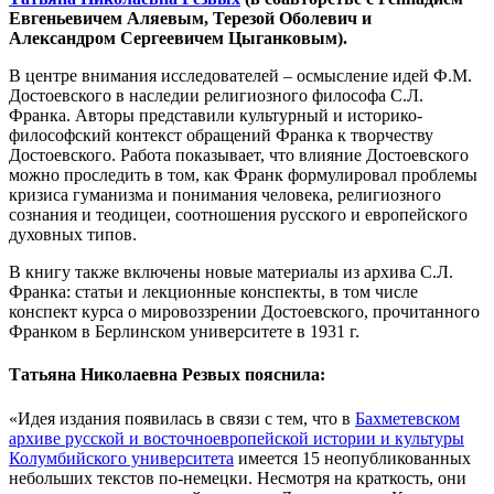
Евгеньевичем Аляевым, Терезой Оболевич и
Александром Сергеевичем Цыганковым).
В центре внимания исследователей – осмысление идей Ф.М.
Достоевского в наследии религиозного философа С.Л.
Франка. Авторы представили культурный и историко-
философский контекст обращений Франка к творчеству
Достоевского. Работа показывает, что влияние Достоевского
можно проследить в том, как Франк формулировал проблемы
кризиса гуманизма и понимания человека, религиозного
сознания и теодицеи, соотношения русского и европейского
духовных типов.
В книгу также включены новые материалы из архива С.Л.
Франка: статьи и лекционные конспекты, в том числе
конспект курса о мировоззрении Достоевского, прочитанного
Франком в Берлинском университете в 1931 г.
Татьяна Николаевна Резвых пояснила:
«Идея издания появилась в связи с тем, что в
Бахметевском
архиве русской и восточноевропейской истории и культуры
Колумбийского университета
имеется 15 неопубликованных
небольших текстов по-немецки. Несмотря на краткость, они