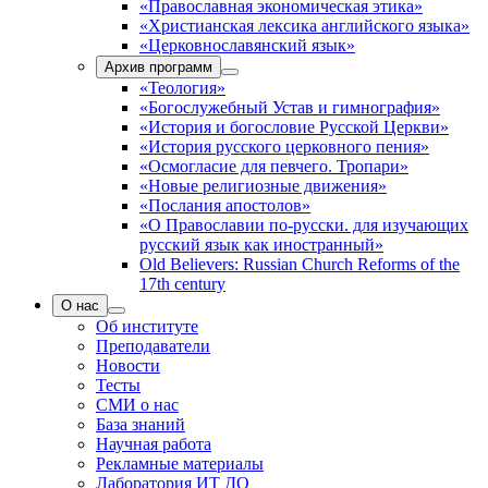
«Православная экономическая этика»
«Христианская лексика английского языка»
«Церковнославянский язык»
Архив программ
«Теология»
«Богослужебный Устав и гимнография»
«История и богословие Русской Церкви»
«История русского церковного пения»
«Осмогласие для певчего. Тропари»
«Новые религиозные движения»
«Послания апостолов»
«О Православии по-русски. для изучающих
русский язык как иностранный»
Old Believers: Russian Church Reforms of the
17th century
О нас
Об институте
Преподаватели
Новости
Тесты
СМИ о нас
База знаний
Научная работа
Рекламные материалы
Лаборатория ИТ ДО