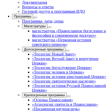
Документация
Вопросы и ответы
Гостевой доступ к программам ИДО
Программы
Программы, даты, цены
Магистратуры
магистратура «Православное богословие и
философия в современном дискурсе»
магистратура «Церковная история
советского периода»
Долгосрочные программы
«Теология: Новый Завет»
«Теология: Ветхий Завет и вероучение
Церкви»
«Теология: богослужение Церкви»
«Теология: человек в Церкви»
«Теология: история христианской Церкви»
«Теология: святоотеческое наследие»
«Теология: история Русской Православной
Церкви»
Краткосрочные программы
«Основы Православия»
«Агиология: святость в Православии»
«Письменная научная речь»