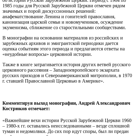
об истории Русской Зарубежной Церкви. Период с 1964 по
1985 годы для Русской Зарубежной Церкви отмечен рядом
значимых и порой дискуссионных решений:
анафематствование Ленина и гонителей православия,
канонизация царской семьи и новомучеников, осуждение
экуменизма, сближение со старостильными сообществами.
В монографии на основании материалов из российских и
зарубежных архивов и эмигрантской периодики дается
оценка событиям этого периода и предлагаются ответы на
«неудобные вопросы» церковной истории.
Также в книге затрагивается история других ветвей русского
церковного рассеяния – Западноевропейского экзархата
русских приходов и Североамериканской митрополии, в 1970
г. ставшей Православной Церковью в Америке».
Комментируя выход монографии, Андрей Александрович
Кострюков отмечает:
«Важнейшие вехи истории Русской Зарубежной Церкви 1960
– 1980-х гг. оставались неисследованными – везде сплошной
туман и недомолвки. До сих пор идут споры, был ли предан