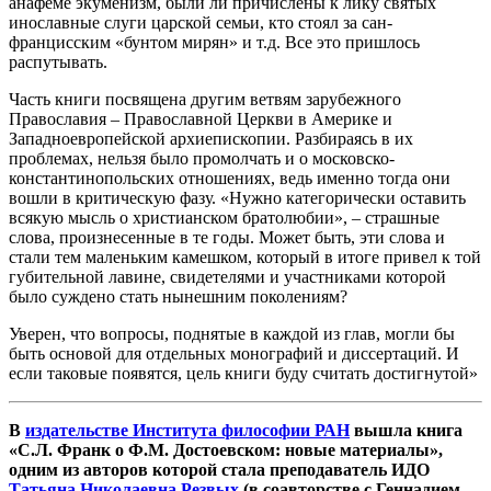
анафеме экуменизм, были ли причислены к лику святых
инославные слуги царской семьи, кто стоял за сан-
францисским «бунтом мирян» и т.д. Все это пришлось
распутывать.
Часть книги посвящена другим ветвям зарубежного
Православия – Православной Церкви в Америке и
Западноевропейской архиепископии. Разбираясь в их
проблемах, нельзя было промолчать и о московско-
константинопольских отношениях, ведь именно тогда они
вошли в критическую фазу. «Нужно категорически оставить
всякую мысль о христианском братолюбии», – страшные
слова, произнесенные в те годы. Может быть, эти слова и
стали тем маленьким камешком, который в итоге привел к той
губительной лавине, свидетелями и участниками которой
было суждено стать нынешним поколениям?
Уверен, что вопросы, поднятые в каждой из глав, могли бы
быть основой для отдельных монографий и диссертаций. И
если таковые появятся, цель книги буду считать достигнутой»
В
издательстве Института философии РАН
вышла книга
«С.Л. Франк о Ф.М. Достоевском: новые материалы»,
одним из авторов которой стала преподаватель ИДО
Татьяна Николаевна Резвых
(в соавторстве с Геннадием