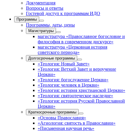
Документация
Вопросы и ответы
Гостевой доступ к программам ИДО
Программы
Программы, даты, цены
Магистратуры
магистратура «Православное богословие и
философия в современном дискурсе»
магистратура «Церковная история
советского периода»
Долгосрочные программы
«Теология: Новый Завет»
«Теология: Ветхий Завет и вероучение
Церкви»
«Теология: богослужение Церкви»
«Теология: человек в Церкви»
«Теология: история христианской Церкви»
«Теология: святоотеческое наследие»
«Теология: история Русской Православной
Церкви»
Краткосрочные программы
«Основы Православия»
«Агиология: святость в Православии»
«Письменная научная речь»