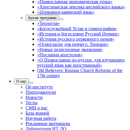
«Православная экономическая этика»
«Христианская лексика английского языка»
«Церковнославянский язык»
Архив программ
«Теология»
«Богослужебный Устав и гимнография»
«История и богословие Русской Церкви»
«История русского церковного пения»
«Осмогласие для певчего. Тропари»
«Новые религиозные движения»
«Послания апостолов»
«О Православии по-русски. для изучающих
русский язык как иностранный»
Old Believers: Russian Church Reforms of the
17th century
О нас
Об институте
Преподаватели
Новости
Тесты
СМИ о нас
База знаний
Научная работа
Рекламные материалы
Лаборатория ИТ ДО