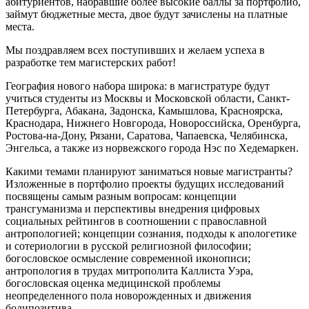
абитуриентов, набравшие более высокие баллы за портфолио,
займут бюджетные места, двое будут зачислены на платные
места.
Мы поздравляем всех поступивших и желаем успеха в
разработке тем магистерских работ!
География нового набора широка: в магистратуре будут
учиться студенты из Москвы и Московской области, Санкт-
Петербурга, Абакана, Задонска, Камышлова, Красноярска,
Краснодара, Нижнего Новгорода, Новороссийска, Оренбурга,
Ростова-на-Дону, Рязани, Саратова, Чапаевска, Челябинска,
Энгельса, а также из норвежского города Нэс по Хедемаркен.
Какими темами планируют заниматься новые магистранты?
Изложенные в портфолио проекты будущих исследований
посвящены самым разным вопросам: концепции
трансгуманизма и перспективы внедрения цифровых
социальных рейтингов в соотношении с православной
антропологией; концепции сознания, подходы к апологетике
и сотериологии в русской религиозной философии;
богословское осмысление современной иконописи;
антропология в трудах митрополита Каллиста Уэра,
богословская оценка медицинской проблемы
неопределенного пола новорожденных и движения
бодипозитива.