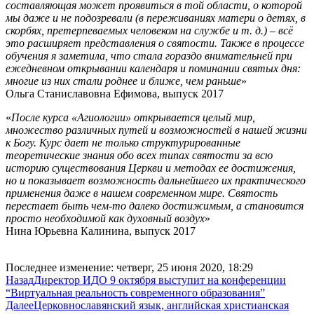
составляющая может проявиться в той области, о которой
мы даже и не подозревали (в переживаниях матери о детях, в
скорбях, претерпеваемых человеком на службе и т. д.) – всё
это расширяет представления о святости. Также в процессе
обучения я заметила, что стала гораздо внимательней при
ежедневном открывании календаря и поминании святых дня:
многие из них стали роднее и ближе, чем раньше
»
Ольга Станиславовна Ефимова, выпуск 2017
«
После курса «Агиологии» открывается целый мир,
множество различных путей и возможностей в нашей жизни
к Богу. Курс дает не только структурированные
теоретические знания обо всех типах святости за всю
историю существования Церкви и методах ее достижения,
но и показывает возможность дальнейшего их практического
применения даже в нашем современном мире. Святость
перестает быть чем-то далеко достижимым, а становится
просто необходимой как духовный воздух
»
Нина Юрьевна Калинина, выпуск 2017
Последнее изменение: четверг, 25 июня 2020, 18:29
Назад
Директор ИДО 9 октября выступит на конференции
“Виртуальная реальность современного образования”
Далее
Церковнославянский язык, английская христианская