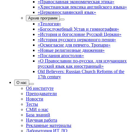
«Православная экономическая этика»
«Христианская лексика английского языка»
«Церковнославянский язык»
Архив программ
«Теология»
«Богослужебный Устав и гимнография»
«История и богословие Русской Церкви»
«История русского церковного пения»
«Осмогласие для певчего. Тропари»
«Новые религиозные движения»
«Послания апостолов»
«О Православии по-русски. для изучающих
русский язык как иностранный»
Old Believers: Russian Church Reforms of the
17th century
О нас
Об институте
Преподаватели
Новости
Тесты
СМИ о нас
База знаний
Научная работа
Рекламные материалы
Лаборатория ИТ ДО