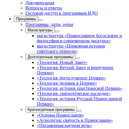
Документация
Вопросы и ответы
Гостевой доступ к программам ИДО
Программы
Программы, даты, цены
Магистратуры
магистратура «Православное богословие и
философия в современном дискурсе»
магистратура «Церковная история
советского периода»
Долгосрочные программы
«Теология: Новый Завет»
«Теология: Ветхий Завет и вероучение
Церкви»
«Теология: богослужение Церкви»
«Теология: человек в Церкви»
«Теология: история христианской Церкви»
«Теология: святоотеческое наследие»
«Теология: история Русской Православной
Церкви»
Краткосрочные программы
«Основы Православия»
«Агиология: святость в Православии»
«Письменная научная речь»