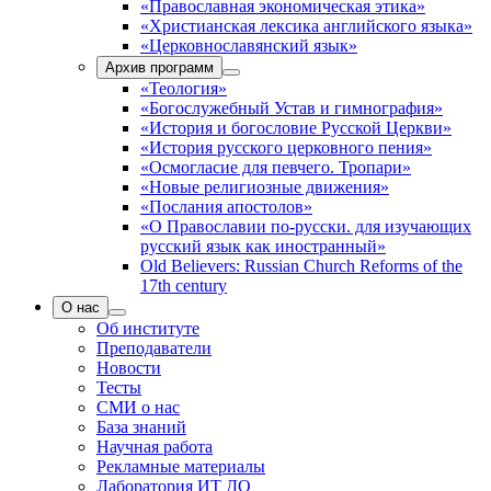
«Православная экономическая этика»
«Христианская лексика английского языка»
«Церковнославянский язык»
Архив программ
«Теология»
«Богослужебный Устав и гимнография»
«История и богословие Русской Церкви»
«История русского церковного пения»
«Осмогласие для певчего. Тропари»
«Новые религиозные движения»
«Послания апостолов»
«О Православии по-русски. для изучающих
русский язык как иностранный»
Old Believers: Russian Church Reforms of the
17th century
О нас
Об институте
Преподаватели
Новости
Тесты
СМИ о нас
База знаний
Научная работа
Рекламные материалы
Лаборатория ИТ ДО