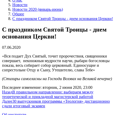
О нас
Новости
Новости 2020 (январь-июнь)
Общее
С праздником Святой Троицы - днем основания Церкви!
С праздником Святой Троицы - днем
основания Церкви!
07.06.2020
«Вся подает Дух Святый, точит пророчествия, священники
совершает, некнижныя мудрости научи, рыбари богословцы
показа, весь собирает собор церковный. Единосущне и
сопрестольне Отцу и Сыну, Утешителю, слава Тебе»
(Стихиры самогласны на Господи Воззвах на Великой вечерне)
Последнее изменение: вторник, 2 июня 2020, 23:00
Назад
В правильном направлении: выбираем между
теоретической и прикладной магистерской работой
Далее
30 выпускников программы «Теология» дистанционно
сдали итоговый экзамен
Об институте