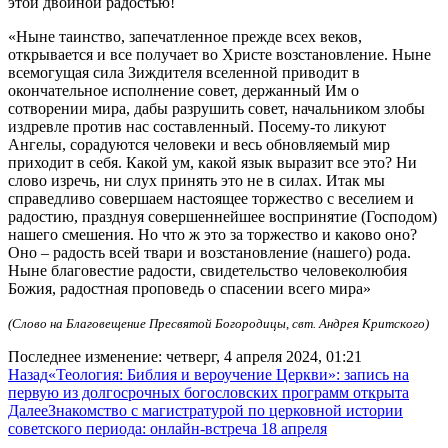
этой двойной радостью!
«Ныне таинство, запечатленное прежде всех веков,
открывается и все получает во Христе возстановление. Ныне
всемогущая сила Зиждителя вселенной приводит в
окончательное исполнение совет, держанный Им о
сотворении мира, дабы разрушить совет, начальником злобы
издревле против нас составленный. Посему-то ликуют
Ангелы, сорадуются человеки и весь обновляемый мир
приходит в себя. Какой ум, какой язык выразит все это? Ни
слово изречь, ни слух принять это не в силах. Итак мы
справедливо совершаем настоящее торжество с веселием и
радостию, празднуя совершеннейшее воспринятие (Господом)
нашего смешения. Но что ж это за торжество и каково оно?
Оно – радость всей твари и возстановление (нашего) рода.
Ныне благовестие радости, свидетельство человеколюбия
Божия, радостная проповедь о спасении всего мира»
(Слово на Благовещение Пресвятой Богородицы, свт. Андрея Критского)
Последнее изменение: четверг, 4 апреля 2024, 01:21
Назад
«Теология: Библия и вероучение Церкви»: запись на
первую из долгосрочных богословских программ открыта
Далее
Знакомство с магистратурой по церковной истории
советского периода: онлайн-встреча 18 апреля