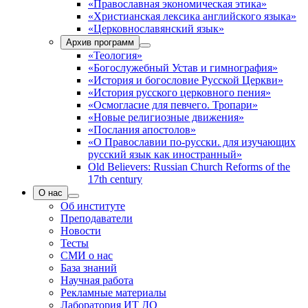
«Православная экономическая этика»
«Христианская лексика английского языка»
«Церковнославянский язык»
Архив программ
«Теология»
«Богослужебный Устав и гимнография»
«История и богословие Русской Церкви»
«История русского церковного пения»
«Осмогласие для певчего. Тропари»
«Новые религиозные движения»
«Послания апостолов»
«О Православии по-русски. для изучающих
русский язык как иностранный»
Old Believers: Russian Church Reforms of the
17th century
О нас
Об институте
Преподаватели
Новости
Тесты
СМИ о нас
База знаний
Научная работа
Рекламные материалы
Лаборатория ИТ ДО