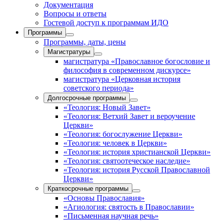
Документация
Вопросы и ответы
Гостевой доступ к программам ИДО
Программы
Программы, даты, цены
Магистратуры
магистратура «Православное богословие и
философия в современном дискурсе»
магистратура «Церковная история
советского периода»
Долгосрочные программы
«Теология: Новый Завет»
«Теология: Ветхий Завет и вероучение
Церкви»
«Теология: богослужение Церкви»
«Теология: человек в Церкви»
«Теология: история христианской Церкви»
«Теология: святоотеческое наследие»
«Теология: история Русской Православной
Церкви»
Краткосрочные программы
«Основы Православия»
«Агиология: святость в Православии»
«Письменная научная речь»