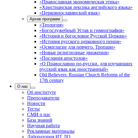
«Православная экономическая этика»
«Христианская лексика английского языка»
«Церковнославянский язык»
Архив программ
«Теология»
«Богослужебный Устав и гимнография»
«История и богословие Русской Церкви»
«История русского церковного пения»
«Осмогласие для певчего. Тропари»
«Новые религиозные движения»
«Послания апостолов»
«О Православии по-русски. для изучающих
русский язык как иностранный»
Old Believers: Russian Church Reforms of the
17th century
О нас
Об институте
Преподаватели
Новости
Тесты
СМИ о нас
База знаний
Научная работа
Рекламные материалы
Лаборатория ИТ ДО