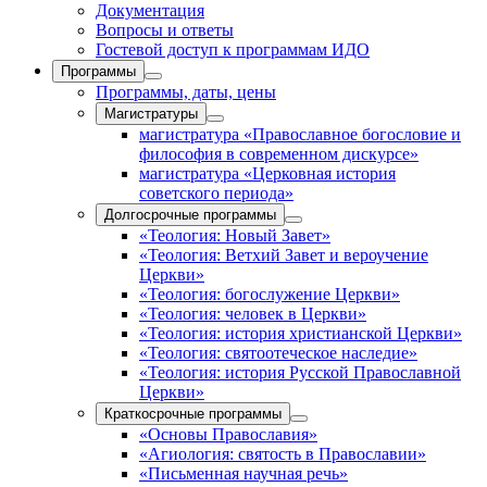
Документация
Вопросы и ответы
Гостевой доступ к программам ИДО
Программы
Программы, даты, цены
Магистратуры
магистратура «Православное богословие и
философия в современном дискурсе»
магистратура «Церковная история
советского периода»
Долгосрочные программы
«Теология: Новый Завет»
«Теология: Ветхий Завет и вероучение
Церкви»
«Теология: богослужение Церкви»
«Теология: человек в Церкви»
«Теология: история христианской Церкви»
«Теология: святоотеческое наследие»
«Теология: история Русской Православной
Церкви»
Краткосрочные программы
«Основы Православия»
«Агиология: святость в Православии»
«Письменная научная речь»