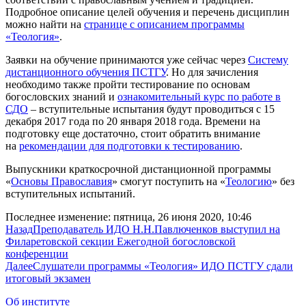
Подробное описание целей обучения и перечень дисциплин
можно найти на
странице с описанием программы
«Теология»
.
Заявки на обучение принимаются уже сейчас через
Систему
дистанционного обучения ПСТГУ
. Но для зачисления
необходимо также пройти тестирование по основам
богословских знаний и
ознакомительный курс по работе в
СДО
– вступительные испытания будут проводиться с 15
декабря 2017 года по 20 января 2018 года. Времени на
подготовку еще достаточно, стоит обратить внимание
на
рекомендации для подготовки к тестированию
.
Выпускники краткосрочной дистанционной программы
«
Основы Православия
» смогут поступить на «
Теологию
» без
вступительных испытаний.
Последнее изменение: пятница, 26 июня 2020, 10:46
Назад
Преподаватель ИДО Н.Н.Павлюченков выступил на
Филаретовской секции Ежегодной богословской
конференции
Далее
Слушатели программы «Теология» ИДО ПСТГУ сдали
итоговый экзамен
Об институте