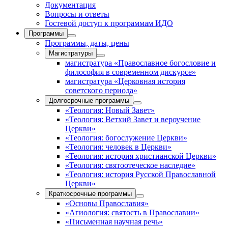
Документация
Вопросы и ответы
Гостевой доступ к программам ИДО
Программы
Программы, даты, цены
Магистратуры
магистратура «Православное богословие и
философия в современном дискурсе»
магистратура «Церковная история
советского периода»
Долгосрочные программы
«Теология: Новый Завет»
«Теология: Ветхий Завет и вероучение
Церкви»
«Теология: богослужение Церкви»
«Теология: человек в Церкви»
«Теология: история христианской Церкви»
«Теология: святоотеческое наследие»
«Теология: история Русской Православной
Церкви»
Краткосрочные программы
«Основы Православия»
«Агиология: святость в Православии»
«Письменная научная речь»