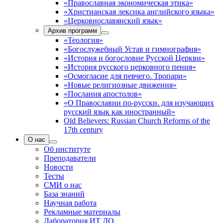
«Православная экономическая этика»
«Христианская лексика английского языка»
«Церковнославянский язык»
Архив программ
«Теология»
«Богослужебный Устав и гимнография»
«История и богословие Русской Церкви»
«История русского церковного пения»
«Осмогласие для певчего. Тропари»
«Новые религиозные движения»
«Послания апостолов»
«О Православии по-русски. для изучающих
русский язык как иностранный»
Old Believers: Russian Church Reforms of the
17th century
О нас
Об институте
Преподаватели
Новости
Тесты
СМИ о нас
База знаний
Научная работа
Рекламные материалы
Лаборатория ИТ ДО