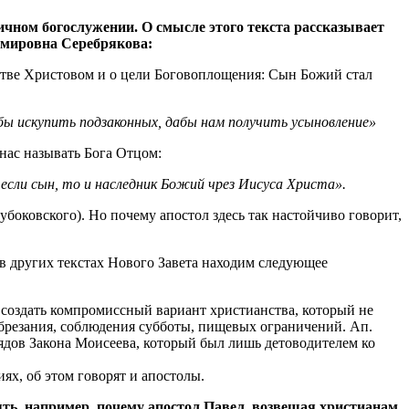
ничном богослужении. О смысле этого текста рассказывает
мировна Серебрякова:
естве Христовом и о цели Боговоплощения: Сын Божий стал
бы искупить подзаконных, дабы нам получить усыновление»
нас называть Бога Отцом:
 если сын, то и наследник Божий чрез Иисуса Христа».
боковского). Но почему апостол здесь так настойчиво говорит,
 в других текстах Нового Завета находим следующее
 создать компромиссный вариант христианства, который не
обрезания, соблюдения субботы, пищевых ограничений. Ап.
рядов Закона Моисеева, который был лишь детоводителем ко
иях, об этом говорят и апостолы.
ять, например, почему апостол Павел, возвещая христианам