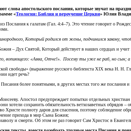
ают слова апостольского послания, которые звучат на празд
рамме «
Теология: Библия и вероучение Церкви
» Юлия Влади
з Послания к галатам (Гал. 4:4–7). Это чтение говорит о Рожд
иими.
динородного, Который родился от жены, подчинился закону, что
ожия – Дух Святой, Который действует в наших сердцах и учит 
го, вопиющего: «Авва, Отче!». Посему ты уже не раб, но сын; а
кой свободы» (выражение русского библеиста XIX века Н. Н. Глу
ении идет речь?
 Писания более понятными, в других местах того же послания и
у Моисееву. Апостол предупреждает попытки отдельных христиан
 они хотели сохранить обязательность ветхозаветных обрядов – 
 во Христе полноту даров для спасения, поэтому соблюдение об
начение прихода в мир Сына Божия;
диаволу и смерти. Об этом не раз говорит Сам Христос в Евангел
ьские тексты, вместе разобрать трудные места Писания и пон