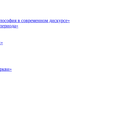
илософия в современном дискурсе»
 периода»
и»
еркви»