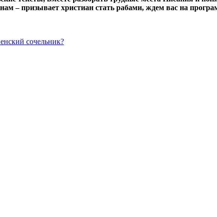
янам – призывает христиан стать рабами, ждем вас на програ
венский сочельник?