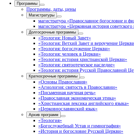
Программы
Программы, даты, цены
Магистратуры
магистратура «Православное богословие и ф
магистратура «Церковная история советского
Долгосрочные программы
«Теология: Новый Завет»
«Теология: Ветхий Завет и вероучение Церкв
«Теология: богослужение Церкви»
«Теология: человек в Церкви»
«Теология: история христианской Церкви»
«Теология: святоотеческое наследие»
«Теология: история Русской Православной Ц
Краткосрочные программы
«Основы Православия»
«Агиология: святость в Православии»
«Письменная научная речь»
«Православная экономическая этика»
«Христианская лексика английского языка»
«Церковнославянский язык»
Архив программ
«Теология»
«Богослужебный Устав и гимнография»
«История и богословие Русской Церкви»