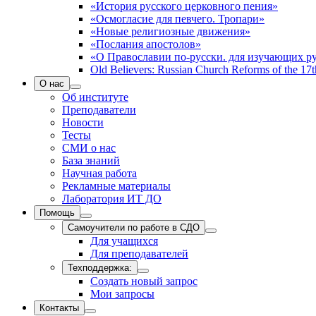
«История русского церковного пения»
«Осмогласие для певчего. Тропари»
«Новые религиозные движения»
«Послания апостолов»
«О Православии по-русски. для изучающих р
Old Believers: Russian Church Reforms of the 17t
О нас
Об институте
Преподаватели
Новости
Тесты
СМИ о нас
База знаний
Научная работа
Рекламные материалы
Лаборатория ИТ ДО
Помощь
Самоучители по работе в СДО
Для учащихся
Для преподавателей
Техподдержка:
Создать новый запрос
Мои запросы
Контакты