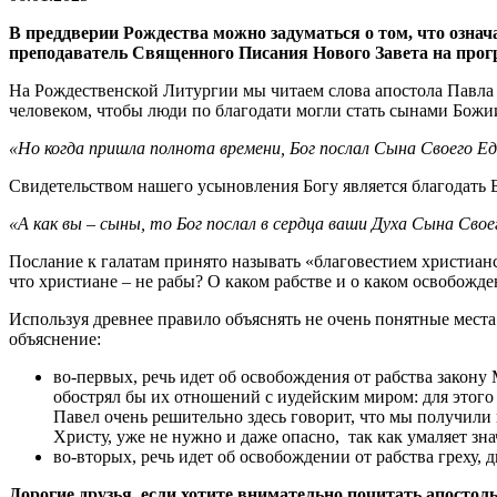
В преддверии Рождества можно задуматься о том, что означ
преподаватель Священного Писания Нового Завета на прог
На Рождественской Литургии мы читаем слова апостола Павла и
человеком, чтобы люди по благодати могли стать сынами Бож
«Но когда пришла полнота времени, Бог послал Сына Своего Е
Свидетельством нашего усыновления Богу является благодать Б
«А как вы – сыны, то Бог послал в сердца ваши Духа Сына Свое
Послание к галатам принято называть «благовестием христианс
что христиане – не рабы? О каком рабстве и о каком освобожд
Используя древнее правило объяснять не очень понятные места
объяснение:
во-первых, речь идет об освобождения от рабства закон
обострял бы их отношений с иудейским миром: для этого
Павел очень решительно здесь говорит, что мы получили
Христу, уже не нужно и даже опасно, так как умаляет з
во-вторых, речь идет об освобождении от рабства греху, 
Дорогие друзья, если хотите внимательно почитать апостол