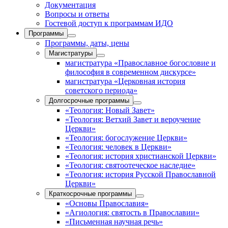
Документация
Вопросы и ответы
Гостевой доступ к программам ИДО
Программы
Программы, даты, цены
Магистратуры
магистратура «Православное богословие и
философия в современном дискурсе»
магистратура «Церковная история
советского периода»
Долгосрочные программы
«Теология: Новый Завет»
«Теология: Ветхий Завет и вероучение
Церкви»
«Теология: богослужение Церкви»
«Теология: человек в Церкви»
«Теология: история христианской Церкви»
«Теология: святоотеческое наследие»
«Теология: история Русской Православной
Церкви»
Краткосрочные программы
«Основы Православия»
«Агиология: святость в Православии»
«Письменная научная речь»