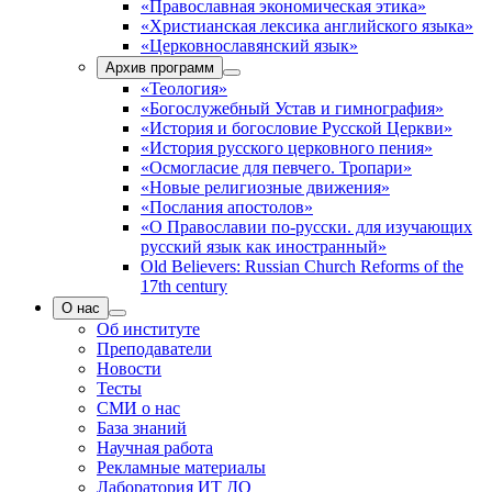
«Православная экономическая этика»
«Христианская лексика английского языка»
«Церковнославянский язык»
Архив программ
«Теология»
«Богослужебный Устав и гимнография»
«История и богословие Русской Церкви»
«История русского церковного пения»
«Осмогласие для певчего. Тропари»
«Новые религиозные движения»
«Послания апостолов»
«О Православии по-русски. для изучающих
русский язык как иностранный»
Old Believers: Russian Church Reforms of the
17th century
О нас
Об институте
Преподаватели
Новости
Тесты
СМИ о нас
База знаний
Научная работа
Рекламные материалы
Лаборатория ИТ ДО