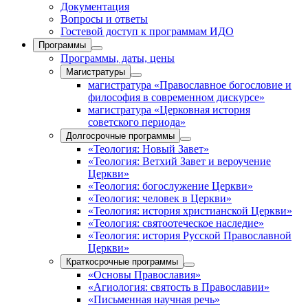
Документация
Вопросы и ответы
Гостевой доступ к программам ИДО
Программы
Программы, даты, цены
Магистратуры
магистратура «Православное богословие и
философия в современном дискурсе»
магистратура «Церковная история
советского периода»
Долгосрочные программы
«Теология: Новый Завет»
«Теология: Ветхий Завет и вероучение
Церкви»
«Теология: богослужение Церкви»
«Теология: человек в Церкви»
«Теология: история христианской Церкви»
«Теология: святоотеческое наследие»
«Теология: история Русской Православной
Церкви»
Краткосрочные программы
«Основы Православия»
«Агиология: святость в Православии»
«Письменная научная речь»