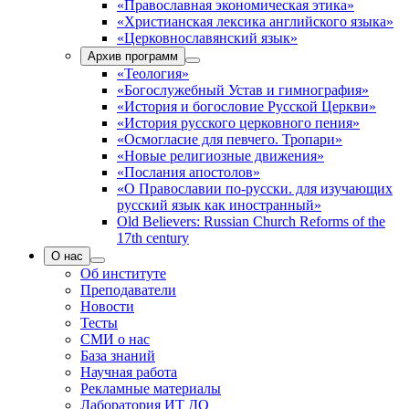
«Православная экономическая этика»
«Христианская лексика английского языка»
«Церковнославянский язык»
Архив программ
«Теология»
«Богослужебный Устав и гимнография»
«История и богословие Русской Церкви»
«История русского церковного пения»
«Осмогласие для певчего. Тропари»
«Новые религиозные движения»
«Послания апостолов»
«О Православии по-русски. для изучающих
русский язык как иностранный»
Old Believers: Russian Church Reforms of the
17th century
О нас
Об институте
Преподаватели
Новости
Тесты
СМИ о нас
База знаний
Научная работа
Рекламные материалы
Лаборатория ИТ ДО