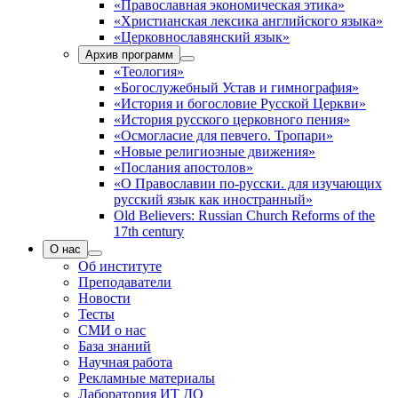
«Православная экономическая этика»
«Христианская лексика английского языка»
«Церковнославянский язык»
Архив программ
«Теология»
«Богослужебный Устав и гимнография»
«История и богословие Русской Церкви»
«История русского церковного пения»
«Осмогласие для певчего. Тропари»
«Новые религиозные движения»
«Послания апостолов»
«О Православии по-русски. для изучающих
русский язык как иностранный»
Old Believers: Russian Church Reforms of the
17th century
О нас
Об институте
Преподаватели
Новости
Тесты
СМИ о нас
База знаний
Научная работа
Рекламные материалы
Лаборатория ИТ ДО