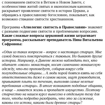
с пониманием святости в Ветхом и Новом Завете, с
особенностями житий святых и иконописным каноном,
раскрывает проявление святости в истории Церкви, а
обращаясь к православному богословию, показывает, как
возможно стяжание святости христианином.
Программа
«Агиология: святость в Православии»
знакомит
с разными подвигами святости и проблемными вопросами.
Какие сложные вопросы церковной жизни затрагивает
программа, рассказывает преподаватель Нина Витальевна
Софронова:
«Один из таких вопросов – вопрос о настоящих старцах. Мне
самой довелось повстречаться с таковым. Но бывают другие
истории. Например, в Дивееве можно наблюдать тех, кто
обитает «около» монастыря, носит самочинно монашескую
одежду, что-то проповедует, собирая вокруг себя
полуподпольные общины… А люди порой боятся взять на себя
ответственность даже в самом малом, ищут руководителя,
привыкают плыть по течению, выполняя самые нелепые
требования «старца». В итоге возникают подобные общинки,
а чаще – ломается жизнь и пропадает имущество. Поэтому
старчество на нашем курсе вынесено в отдельную тему для
того, чтобы подробно разобрать, что это за служение,
каковы его истоки, какими были древние старцы?