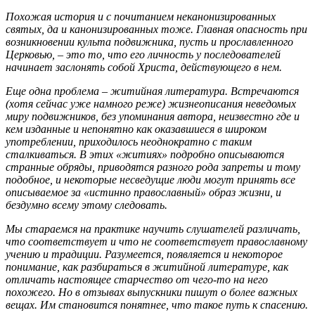
Похожая история и с почитанием неканонизированных
святых, да и канонизированных тоже. Главная опасность при
возникновении культа подвижника, пусть и прославленного
Церковью, – это то, что его личность у последователей
начинает заслонять собой Христа, действующего в нем.
Еще одна проблема – житийная литература. Встречаются
(хотя сейчас уже намного реже) жизнеописания неведомых
миру подвижников, без упоминания автора, неизвестно где и
кем изданные и непонятно как оказавшиеся в широком
употреблении, приходилось неоднократно с таким
сталкиваться. В этих «житиях» подробно описываются
странные обряды, приводятся разного рода запреты и тому
подобное, и некоторые несведущие люди могут принять все
описываемое за «истинно православный» образ жизни, и
бездумно всему этому следовать.
Мы стараемся на практике научить слушателей различать,
что соответствует и что не соответствует православному
учению и традиции. Разумеется, появляется и некоторое
понимание, как разбираться в житийной литературе, как
отличать настоящее старчество от чего-то на него
похожего. Но в отзывах выпускники пишут о более важных
вещах. Им становится понятнее, что такое путь к спасению.