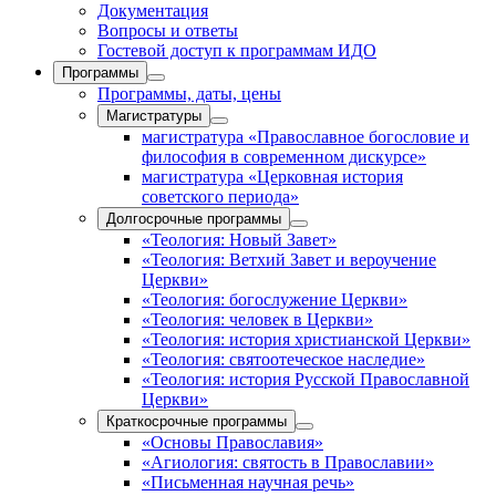
Документация
Вопросы и ответы
Гостевой доступ к программам ИДО
Программы
Программы, даты, цены
Магистратуры
магистратура «Православное богословие и
философия в современном дискурсе»
магистратура «Церковная история
советского периода»
Долгосрочные программы
«Теология: Новый Завет»
«Теология: Ветхий Завет и вероучение
Церкви»
«Теология: богослужение Церкви»
«Теология: человек в Церкви»
«Теология: история христианской Церкви»
«Теология: святоотеческое наследие»
«Теология: история Русской Православной
Церкви»
Краткосрочные программы
«Основы Православия»
«Агиология: святость в Православии»
«Письменная научная речь»