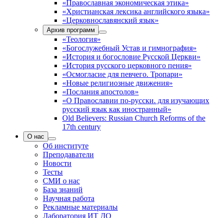
«Православная экономическая этика»
«Христианская лексика английского языка»
«Церковнославянский язык»
Архив программ
«Теология»
«Богослужебный Устав и гимнография»
«История и богословие Русской Церкви»
«История русского церковного пения»
«Осмогласие для певчего. Тропари»
«Новые религиозные движения»
«Послания апостолов»
«О Православии по-русски. для изучающих
русский язык как иностранный»
Old Believers: Russian Church Reforms of the
17th century
О нас
Об институте
Преподаватели
Новости
Тесты
СМИ о нас
База знаний
Научная работа
Рекламные материалы
Лаборатория ИТ ДО