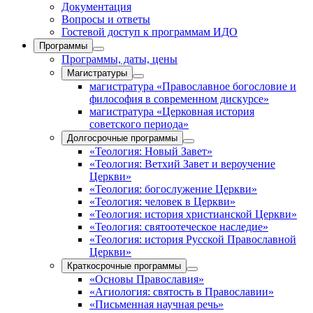
Документация
Вопросы и ответы
Гостевой доступ к программам ИДО
Программы
Программы, даты, цены
Магистратуры
магистратура «Православное богословие и
философия в современном дискурсе»
магистратура «Церковная история
советского периода»
Долгосрочные программы
«Теология: Новый Завет»
«Теология: Ветхий Завет и вероучение
Церкви»
«Теология: богослужение Церкви»
«Теология: человек в Церкви»
«Теология: история христианской Церкви»
«Теология: святоотеческое наследие»
«Теология: история Русской Православной
Церкви»
Краткосрочные программы
«Основы Православия»
«Агиология: святость в Православии»
«Письменная научная речь»