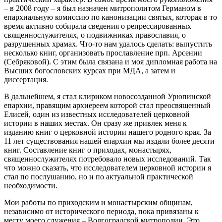
– в 2008 году – я был назначен митрополитом Германом в
епархиальную комиссию по канонизации святых, которая в то
время активно собирала сведения о репрессированных
священнослужителях, о подвижниках православия, о
разрушенных храмах. Что-то нам удалось сделать: выпустить
несколько книг, организовать прославление прп. Арсении
(Себряковой). С этим была связана и моя дипломная работа на
Высших богословских курсах при МДА, а затем и
диссертация.
В дальнейшем, я стал клириком новосозданной Урюпинской
епархии, правящим архиереем которой стал преосвященный
Елисей, один из известных исследователей церковной
истории в наших местах. Он сразу же привлек меня к
изданию книг о церковной истории нашего родного края. За
11 лет существования нашей епархии мы издали более десяти
книг. Составление книг о приходах, монастырях,
священнослужителях потребовало новых исследований. Так
что можно сказать, что исследователем церковной истории я
стал по послушанию, но и по актуальной практической
необходимости.
Мои работы по приходским и монастырским общинам,
независимо от исторического периода, пока привязаны к
месту моего служения – Волгоградской митрополии. Это