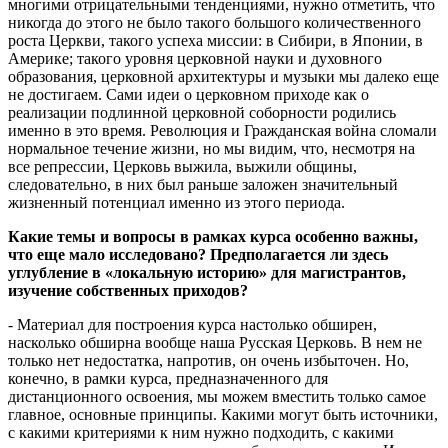
многими отрицательными тенденциями, нужно отметить, что
никогда до этого не было такого большого количественного
роста Церкви, такого успеха миссии: в Сибири, в Японии, в
Америке; такого уровня церковной науки и духовного
образования, церковной архитектуры и музыки мы далеко еще
не достигаем. Сами идеи о церковном приходе как о
реализации подлинной церковной соборности родились
именно в это время. Революция и Гражданская война сломали
нормальное течение жизни, но мы видим, что, несмотря на
все репрессии, Церковь выжила, выжили общины,
следовательно, в них был раньше заложен значительный
жизненный потенциал именно из этого периода.
Какие темы и вопросы в рамках курса особенно важны,
что еще мало исследовано? Предполагается ли здесь
углубление в «локальную историю» для магистрантов,
изучение собственных приходов?
- Материал для построения курса настолько обширен,
насколько обширна вообще наша Русская Церковь. В нем не
только нет недостатка, напротив, он очень избыточен. Но,
конечно, в рамки курса, предназначенного для
дистанционного освоения, мы можем вместить только самое
главное, основные принципы. Какими могут быть источники,
с какими критериями к ним нужно подходить, с какими