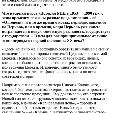
на конкретной, родной земле. Я неоднократно убеждался в
этом в своей жизни и деятельности.
Что касается курса «История РПЦ в 1953 — 1990 гг.»: с
этим временем связаны разные представления – об
«Оттепели», и в то же время о новых периодах давления
на Церковь, или о времени, когда Церковь уже как-то
встраивается в новую советскую реальность, сосуществует
с государством… В чем для вас принципиальное отличие
этого периода от первой половины
XX
века?
- Здесь, конечно же, необходимо обратить внимание на смену
поколений, как со стороны гонителей Церкви, так и в самой
Церкви. Появилось много советских верующих, людей,
которые не были против советского строя, но оставались
привержены Церкви. И, конечно, много было тайного,
сокрытого, того, что не афишировалось, как и во всей
советской истории.
Например, сына протопресвитера Николая Колчицкого,
который был театральным актером, пытались агитировать за
новые советские праздники. Ему доказывали, что встречать
Новый год вместе с трудовым коллективом, как это показано,
например, в фильме «Карнавальная ночь», – хорошо и
правильно. «А вот как встречает Новый год ваш отец,
священник?» – «В Кремле, с Патриархом и правительством»,