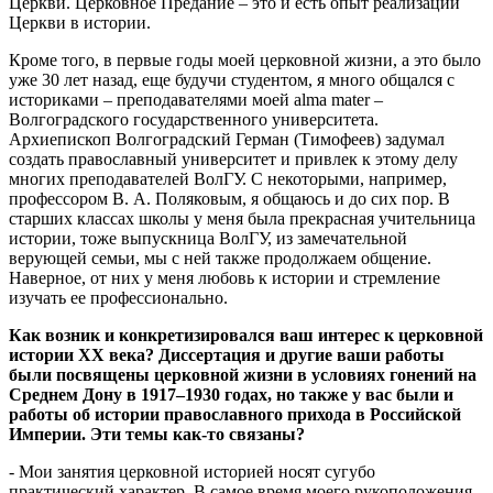
Церкви. Церковное Предание – это и есть опыт реализации
Церкви в истории.
Кроме того, в первые годы моей церковной жизни, а это было
уже 30 лет назад, еще будучи студентом, я много общался с
историками – преподавателями моей
alma
mater
–
Волгоградского государственного университета.
Архиепископ Волгоградский Герман (Тимофеев) задумал
создать православный университет и привлек к этому делу
многих преподавателей ВолГУ. С некоторыми, например,
профессором В. А. Поляковым, я общаюсь и до сих пор. В
старших классах школы у меня была прекрасная учительница
истории, тоже выпускница ВолГУ, из замечательной
верующей семьи, мы с ней также продолжаем общение.
Наверное, от них у меня любовь к истории и стремление
изучать ее профессионально.
Как возник и конкретизировался ваш интерес к церковной
истории XX века? Диссертация и другие ваши работы
были посвящены церковной жизни в условиях гонений на
Среднем Дону в 1917–1930 годах, но также у вас были и
работы об истории православного прихода в Российской
Империи. Эти темы как-то связаны?
- Мои занятия церковной историей носят сугубо
практический характер. В самое время моего рукоположения