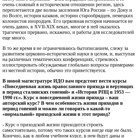
очень сложный в историческом отношении регион, здесь
переплетаются две волны заселения Юга России – по Дону и
по Волге, история казаков, истории старообрядцев, немецких
колонистов инородцев. Его церковная история начинается не
очень давно, в
XVII
-
XIX
веках, многое в ней оказалось
трагически прервано, искажено, и работы для исследователей
еще много.
В то же время я не ограничиваюсь бытописанием, слежу за
развитием церковно-исторической науки в целом, и, выступая
на различных тематических конференциях, стремлюсь
иллюстрировать обсуждаемые глобально вопросы примерами
из местной истории, обычно это приветствуется.
В новой магистратуре ИДО вам предстоит вести курсы
«Повседневная жизнь православного прихода и верующих
в период сталинских гонений» и «История РПЦ в 1953 —
1990 гг.». Курс о повседневной жизни прихода – ваш
авторский курс? В чем особенность жизни приходов в
период гонений и можно ли говорить о какой-то
«нормальной» приходской жизни в этот период?
- Курс о приходской жизни приходится строить
самостоятельно, потому что таких курсов нигде еще не было.
Конечно, как в любом учебном курсе, в нем будут даны и