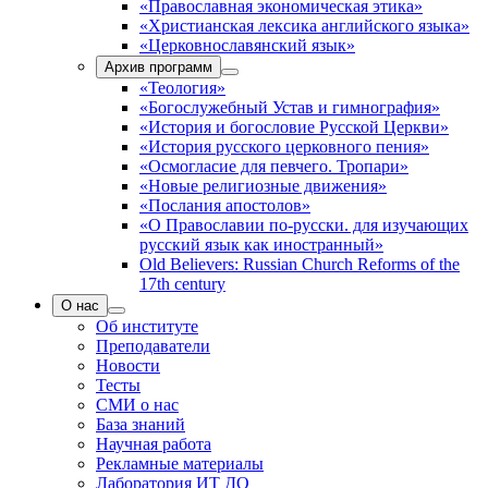
«Православная экономическая этика»
«Христианская лексика английского языка»
«Церковнославянский язык»
Архив программ
«Теология»
«Богослужебный Устав и гимнография»
«История и богословие Русской Церкви»
«История русского церковного пения»
«Осмогласие для певчего. Тропари»
«Новые религиозные движения»
«Послания апостолов»
«О Православии по-русски. для изучающих
русский язык как иностранный»
Old Believers: Russian Church Reforms of the
17th century
О нас
Об институте
Преподаватели
Новости
Тесты
СМИ о нас
База знаний
Научная работа
Рекламные материалы
Лаборатория ИТ ДО