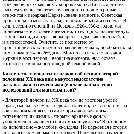
отвечал он, вызывая шок у вопрошавших. Но о том, что на
высшем уровне советское руководство вполне терпимо
относится к иерархам Церкви, знали немногие. Советская
пропаганда во многом лгала, эта ложь не забыта и сейчас. И
если историю гонений на Церковь 1920-1930-х годов, мы
понимаем сейчас более адекватно, то историю послевоенную
во многом видим через шоры пропаганды, как советской, так
и антисоветской. Очистить ее полностью от
пропагандистских штампов вряд ли возможно, но обратить на
них внимание – необходимо. Можно сказать, что история
Церкви в этот период – вершина айсберга, 90% объема
которого не видны под холодной темной водой.
Какие темы и вопросы из церковной истории второй
половины
XX
века вам кажутся недостаточно
раскрытыми и изученными (в плане направлений
исследований для магистрантов)?
- Для второй половины ХХ века тем на местном уровне
гораздо меньше, чем для периода гонений, в частности из-за
сокращения количества самих приходов, затем из-за
потаенности их жизни. Открыты архивные фонды
уполномоченных, но что в них можно увидеть? В основном,
их наполнение – жалобы и скандалы. Но церковная история
не сводится к жалобам и скандалам. Подходы для изучения