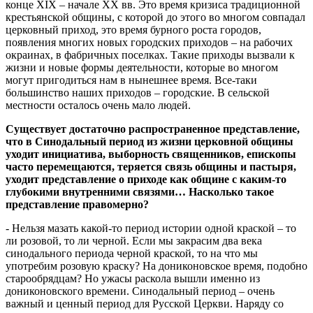
конце XIX – начале ХХ вв. Это время кризиса традиционной
крестьянской общины, с которой до этого во многом совпадал
церковный приход, это время бурного роста городов,
появления многих новых городских приходов – на рабочих
окраинах, в фабричных поселках. Такие приходы вызвали к
жизни и новые формы деятельности, которые во многом
могут пригодиться нам в нынешнее время. Все-таки
большинство наших приходов – городские. В сельской
местности осталось очень мало людей.
Существует достаточно распространенное представление,
что в Синодальный период из жизни церковной общины
уходит инициатива, выборность священников, епископы
часто перемещаются, теряется связь общины и пастыря,
уходит представление о приходе как общине с каким-то
глубокими внутренними связями… Насколько такое
представление правомерно?
- Нельзя мазать какой-то период истории одной краской – то
ли розовой, то ли черной. Если мы закрасим два века
синодального периода черной краской, то на что мы
употребим розовую краску? На дониконовское время, подобно
старообрядцам? Но ужасы раскола вышли именно из
дониконовского времени. Синодальный период – очень
важный и ценный период для Русской Церкви. Наряду со