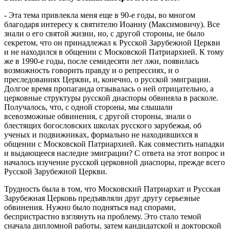
- Эта тема привлекла меня еще в 90-е годы, во многом
благодаря интересу к святителю Иоанну (Максимовичу). Все
знали о его святой жизни, но, с другой стороны, не было
секретом, что он принадлежал к Русской Зарубежной Церкви
и не находился в общении с Московской Патриархией. К тому
же в 1990-е годы, после семидесяти лет лжи, появилась
возможность говорить правду и о репрессиях, и о
преследованиях Церкви, и, конечно, о русской эмиграции.
Долгое время пропаганда отзывалась о ней отрицательно, а
церковные структуры русской диаспоры обвиняла в расколе.
Получалось, что, с одной стороны, мы слышали
всевозможные обвинения, с другой стороны, знали о
блестящих богословских школах русского зарубежья, об
ученых и подвижниках, формально не находившихся в
общении с Московской Патриархией. Как совместить нападки
и выдающееся наследие эмиграции? С ответа на этот вопрос и
началось изучение русской церковной диаспоры, прежде всего
Русской Зарубежной Церкви.
Трудность была в том, что Московский Патриархат и Русская
Зарубежная Церковь предъявляли друг другу серьезные
обвинения. Нужно было подняться над спорами,
беспристрастно взглянуть на проблему. Это стало темой
сначала дипломной работы, затем кандидатской и докторской