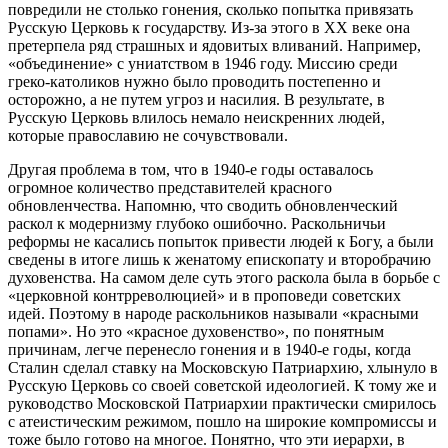
повредили не столько гонения, сколько попытка привязать
Русскую Церковь к государству. Из-за этого в ХХ веке она
претерпела ряд страшных и ядовитых вливаний. Например,
«объединение» с униатством в 1946 году. Миссию среди
греко-католиков нужно было проводить постепенно и
осторожно, а не путем угроз и насилия. В результате, в
Русскую Церковь влилось немало неискренних людей,
которые православию не сочувствовали.
Другая проблема в том, что в 1940-е годы оставалось
огромное количество представителей красного
обновленчества. Напомню, что сводить обновленческий
раскол к модернизму глубоко ошибочно. Раскольничьи
реформы не касались попыток привести людей к Богу, а были
сведены в итоге лишь к женатому епископату и второбрачию
духовенства. На самом деле суть этого раскола была в борьбе с
«церковной контрреволюцией» и в проповеди советских
идей. Поэтому в народе раскольников называли «красными
попами». Но это «красное духовенство», по понятным
причинам, легче перенесло гонения и в 1940-е годы, когда
Сталин сделал ставку на Московскую Патриархию, хлынуло в
Русскую Церковь со своей советской идеологией. К тому же и
руководство Московской Патриархии практически смирилось
с атеистическим режимом, пошло на широкие компромиссы и
тоже было готово на многое. Понятно, что эти иерархи, в