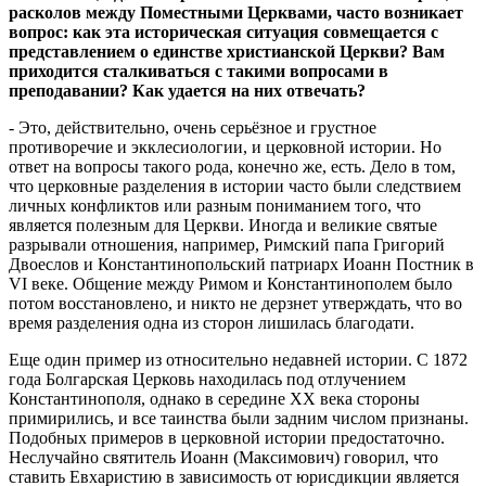
расколов между Поместными Церквами, часто возникает
вопрос: как эта историческая ситуация совмещается с
представлением о единстве христианской Церкви? Вам
приходится сталкиваться с такими вопросами в
преподавании? Как удается на них отвечать?
- Это, действительно, очень серьёзное и грустное
противоречие и экклесиологии, и церковной истории. Но
ответ на вопросы такого рода, конечно же, есть. Дело в том,
что церковные разделения в истории часто были следствием
личных конфликтов или разным пониманием того, что
является полезным для Церкви. Иногда и великие святые
разрывали отношения, например, Римский папа Григорий
Двоеслов и Константинопольский патриарх Иоанн Постник в
VI веке. Общение между Римом и Константинополем было
потом восстановлено, и никто не дерзнет утверждать, что во
время разделения одна из сторон лишилась благодати.
Еще один пример из относительно недавней истории. С 1872
года
Болгарская Церковь находилась под отлучением
Константинополя, однако в середине ХХ века стороны
примирились, и все таинства были задним числом признаны.
Подобных примеров в церковной истории предостаточно.
Неслучайно святитель Иоанн (Максимович) говорил, что
ставить Евхаристию в зависимость от юрисдикции является