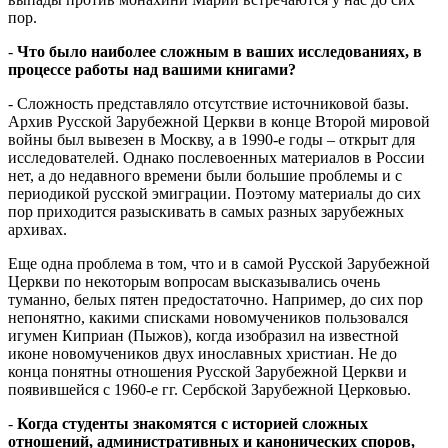
пор.
-
Что было наиболее сложным в ваших исследованиях, в
процессе работы над вашими книгами?
- Сложность представляло отсутствие источниковой базы.
Архив Русской Зарубежной Церкви в конце Второй мировой
войны был вывезен в Москву, а в 1990-е годы – открыт для
исследователей. Однако послевоенных материалов в России
нет, а до недавного времени были большие проблемы и с
периодикой русской эмиграции. Поэтому материалы до сих
пор приходится разыскивать в самых разных зарубежных
архивах.
Еще одна проблема в том, что и в самой Русской Зарубежной
Церкви по некоторым вопросам высказывались очень
туманно, белых пятен предостаточно. Например, до сих пор
непонятно, какими списками новомучеников пользовался
игумен Киприан (Пыжов), когда изобразил на известной
иконе новомучеников двух инославных христиан. Не до
конца понятны отношения Русской Зарубежной Церкви и
появившейся с 1960-е гг. Сербской Зарубежной Церковью.
-
Когда студенты знакомятся с историей сложных
отношений, административных и канонических споров,