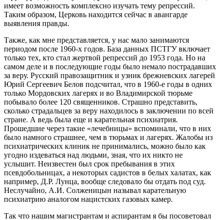
имеет возможность комплексно изучать тему репрессий.
Таким образом, Церковь находится сейчас в авангарде
выявления правды.
Также, как мне представляется, у нас мало занимаются
периодом после 1960-х годов. База данных ПСТГУ включает
только тех, кто стал жертвой репрессий до 1953 года. Но на
самом деле и в последующие годы было немало пострадавших
за веру. Русский правозащитник и узник брежневских лагерей
Юрий Сергеевич Белов подсчитал, что в 1960-е годы в одних
только Мордовских лагерях и во Владимирской тюрьме
побывало более 120 священников. Страшно представить,
сколько страдальцев за веру находилось в заключении по всей
стране. А ведь была еще и карательная психиатрия.
Прошедшие через такие «лечебницы» вспоминали, что в них
было намного страшнее, чем в тюрьмах и лагерях. Жалобы из
психиатрических клиник не принимались, можно было как
угодно издеваться над людьми, зная, что их никто не
услышит. Неизвестен был срок пребывания в этих
псевдобольницах, а некоторых садистов в белых халатах, как
например, Д.Р. Лунца, вообще следовало бы отдать под суд.
Неслучайно, А.И. Солженицын называл карательную
психиатрию аналогом нацистских газовых камер.
Так что нашим магистрантам и аспирантам я бы посоветовал