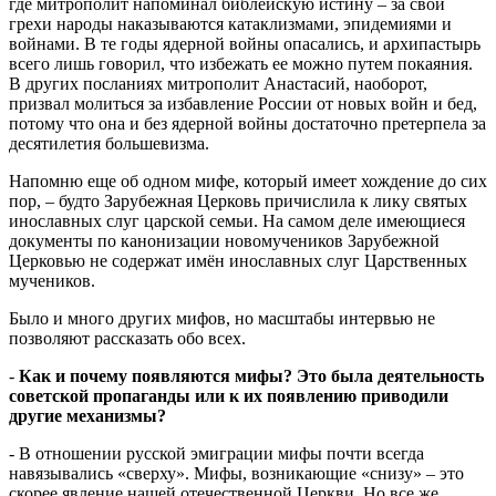
где митрополит напоминал библейскую истину – за свои
грехи народы наказываются катаклизмами, эпидемиями и
войнами. В те годы ядерной войны опасались, и архипастырь
всего лишь говорил, что избежать ее можно путем покаяния.
В других посланиях митрополит Анастасий, наоборот,
призвал молиться за избавление России от новых войн и бед,
потому что она и без ядерной войны достаточно претерпела за
десятилетия большевизма.
Напомню еще об одном мифе, который имеет хождение до сих
пор, – будто Зарубежная Церковь причислила к лику святых
инославных слуг царской семьи. На самом деле имеющиеся
документы по канонизации новомучеников Зарубежной
Церковью не содержат имён инославных слуг Царственных
мучеников.
Было и много других мифов, но масштабы интервью не
позволяют рассказать обо всех.
-
Как и почему появляются мифы? Это была деятельность
советской пропаганды или к их появлению приводили
другие механизмы?
- В отношении русской эмиграции мифы почти всегда
навязывались «сверху». Мифы, возникающие «снизу» – это
скорее явление нашей отечественной Церкви. Но все же