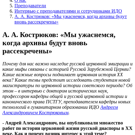
О нас
Преподаватели
Интервью с преподавателями и сотрудниками ИДО
А. А. Кострюков: «Мы ужаснемся, когда архивы будут
вновь рассекречены»
А. А. Кострюков: «Мы ужаснемся,
когда архивы будут вновь
рассекречены»
Почему для нас важно наследие русской церковной эмиграции и
какие мифы связаны с историей Русской Зарубежной Церкви?
Какие важные вопросы поднимает церковная история XX
века? Какие темы предстоит исследовать студентам новой
магистратуры по церковной истории советского периода? Об
этом – в интервью с доктором исторических наук,
профессором кафедры общей и русской церковной истории и
канонического права ПСТГУ, преподавателем кафедры новых
технологий в гуманитарном образовании ИДО
Андреем
Александровичем Кострюковым
.
- Андрей Александрович, вы опубликовали множество
работ по истории церковной жизни русской диаспоры в XX
веке. Как и почему возник интерес к этой теме?