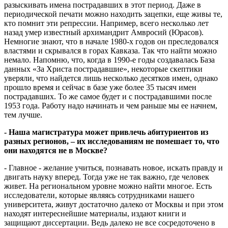
разыскивать имена пострадавших в этот период. Даже в
периодической печати можно находить зацепки, еще живы те,
кто помнит эти репрессии. Например, всего несколько лет
назад умер известный архимандрит Амвросий (Юрасов).
Немногие знают, что в начале 1980-х годов он преследовался
властями и скрывался в горах Кавказа. Так что найти можно
немало. Напомню, что, когда в 1990-е годы создавалась База
данных «За Христа пострадавшие», некоторые скептики
уверяли, что найдется лишь несколько десятков имен, однако
прошло время и сейчас в базе уже более 35 тысяч имен
пострадавших. То же самое будет и с пострадавшими после
1953 года. Работу надо начинать и чем раньше мы ее начнем,
тем лучше.
- Наша магистратура может привлечь абитуриентов из
разных регионов, – их исследованиям не помешает то, что
они находятся не в Москве?
- Главное - желание учиться, познавать новое, искать правду и
двигать науку вперед. Тогда уже не так важно, где человек
живет. На региональном уровне можно найти многое. Есть
исследователи, которые являясь сотрудниками нашего
университета, живут достаточно далеко от Москвы и при этом
находят интереснейшие материалы, издают книги и
защищают диссертации. Ведь далеко не все сосредоточено в