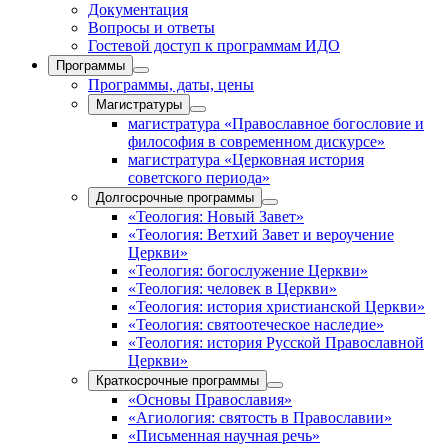
Документация
Вопросы и ответы
Гостевой доступ к программам ИДО
Программы
Программы, даты, цены
Магистратуры
магистратура «Православное богословие и
философия в современном дискурсе»
магистратура «Церковная история
советского периода»
Долгосрочные программы
«Теология: Новый Завет»
«Теология: Ветхий Завет и вероучение
Церкви»
«Теология: богослужение Церкви»
«Теология: человек в Церкви»
«Теология: история христианской Церкви»
«Теология: святоотеческое наследие»
«Теология: история Русской Православной
Церкви»
Краткосрочные программы
«Основы Православия»
«Агиология: святость в Православии»
«Письменная научная речь»