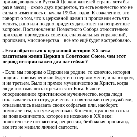
причащающихся в Русской Церкви жителей страны хотя бы
раз в месяц – около двух процентов, то есть количество это не
сильно изменилось с начала 1990-х годов. К сожалению, это
говорит о том, что в церковной жизни и проповеди есть что
менять, рано или поздно придется дать ответ на неприятные
вопросы. Постановления Поместного Собора относительно
приходов, приходских советов, епархиальных управлений,
проповеди, миссионерства – всё это ещё будет востребовано.
- Если обратиться к церковной истории XX века
касательно жизни Церкви в Советском Союзе, чем этот
период истории важен для нас сейчас?
- Если мы говорим о Церкви на родине, то конечно, история
подвига новомучеников будет и на первом месте, и на втором,
и на третьем. Было и прямое мученичество за Христа, когда
люди отказывались отрекаться от Бога. Было и
опосредованное христианское мученичество, когда люди
отказывались от сотрудничества с советскими спецслужбами,
отказывались выдавать своих собратьев или, наоборот,
помогали тем, кто уже арестован. Конечно, нужно указать и
на подвижничество, которое не иссякало в
XX
веке:
политические потрясения, репрессии, безбожная пропаганда –
все это не мешало личной святости.