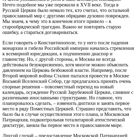
Нечто подобное мы уже пережили в XVII веке. Тогда в
Русской Церкви было немало тех, кто считал, что остальной
православный мир с другими обрядами духовно поврежден.
Мы знаем, к чему это в конечном итоге привело – к
старообрядческой трагедии. Важно не повторять старую
ошибку, а стараться договариваться.
Если говорить о Константинополе, то у него после падения
монархии и гибели Российской империи начались стремления
к всемирной юрисдикции, к подчинению диаспор и
главенству. Но, с другой стороны, и Москва не всегда
действовала безукоризненно, хотя многое можно объяснить
давлением на Церковь безбожной власти. Например, после
Второй мировой войны Сталин пытался провести в Москве
Восьмой Вселенский Собор, где предлагалось принять очень
спорные решения – повсеместный переход на новый
календарь, осуждение Русской Зарубежной Церкви, слияние с
различными инославными структурами. Но главное, что
планировалось сделать, – изменить диптихи и занять первое
место в ряду Поместных Церквей. Страшно представить, что
было бы в случае осуществления этого плана, и Московская
Патриархия, подконтрольная тоталитарной атеистической
диктатуре, заняла бы первое место в православном мире.
Другой случай – предоставление Московской Патриархией