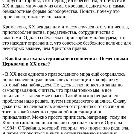
С другой стороны, этот период интересен тем, что Россия в
ХХ в. дала миру одну из самых кровавых диктатур и самые
безжалостные формы богоборчества. Понять, почему это
произошло, также очень важно.
Кроме того, ХХ век дал нам и массу случаев отступничества,
приспособленчества, предательства, сотрудничества с
властями. Однако сейчас мы с прискорбием наблюдаем, что
это находит оправдание, что советское безбожное величие для
некоторых важнее, чем Христова правда.
- Как бы вы охарактеризовали отношения с Поместными
Церквами в ХХ веке?
- В ХХ веке единство православного мира ещё сохранялось,
но параллельно уже появлялись тенденции к конфликту,
который мы наблюдаем. Но здесь легко попасть в западню
самооправдания, считать, что правы только мы, а все
остальные – заведомые враги. Такой подход неправилен:
проблемы надо решать путем непредвзятого анализа. Скажу
даже так: исследователь должен отстраниться от осознания
того, к какой именно церковной юрисдикции он
принадлежит. Можно просто приписать, например, тому же
Константинополю психологию персонажа книги Оруэлла
«1984» О’Брайана, который говорил, что творит зло ради зла.
А затем успокоиться и уйти в окончательную изоляцию.