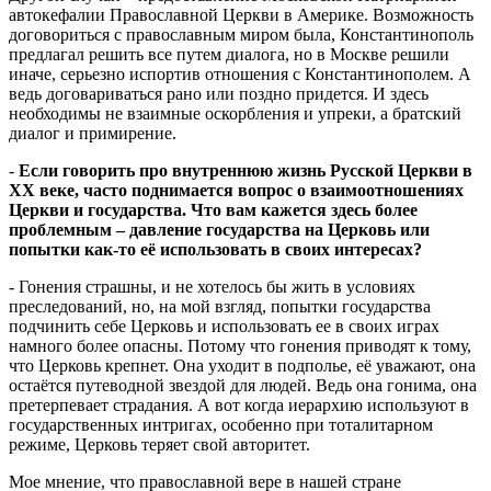
автокефалии Православной Церкви в Америке. Возможность
договориться с православным миром была, Константинополь
предлагал решить все путем диалога, но в Москве решили
иначе, серьезно испортив отношения с Константинополем. А
ведь договариваться рано или поздно придется. И здесь
необходимы не взаимные оскорбления и упреки, а братский
диалог и примирение.
-
Если говорить про внутреннюю жизнь Русской Церкви в
XX веке, часто поднимается вопрос о взаимоотношениях
Церкви и государства. Что вам кажется здесь более
проблемным – давление государства на Церковь или
попытки как-то её использовать в своих интересах?
- Гонения страшны, и не хотелось бы жить в условиях
преследований, но, на мой взгляд, попытки государства
подчинить себе Церковь и использовать ее в своих играх
намного более опасны. Потому что гонения приводят к тому,
что Церковь крепнет. Она уходит в подполье, её уважают, она
остаётся путеводной звездой для людей. Ведь она гонима, она
претерпевает страдания. А вот когда иерархию используют в
государственных интригах, особенно при тоталитарном
режиме, Церковь теряет свой авторитет.
Мое мнение, что православной вере в нашей стране