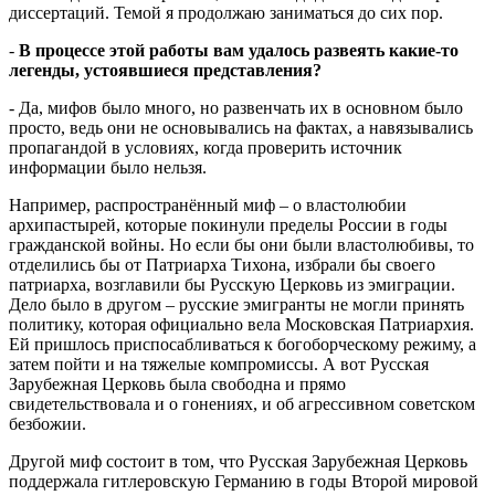
диссертаций. Темой я продолжаю заниматься до сих пор.
-
В процессе этой работы вам удалось развеять какие-то
легенды, устоявшиеся представления?
- Да, мифов было много, но развенчать их в основном было
просто, ведь они не основывались на фактах, а навязывались
пропагандой в условиях, когда проверить источник
информации было нельзя.
Например, распространённый миф – о властолюбии
архипастырей, которые покинули пределы России в годы
гражданской войны. Но если бы они были властолюбивы, то
отделились бы от Патриарха Тихона, избрали бы своего
патриарха, возглавили бы Русскую Церковь из эмиграции.
Дело было в другом – русские эмигранты не могли принять
политику, которая официально вела Московская Патриархия.
Ей пришлось приспосабливаться к богоборческому режиму, а
затем пойти и на тяжелые компромиссы. А вот Русская
Зарубежная Церковь была свободна и прямо
свидетельствовала и о гонениях, и об агрессивном советском
безбожии.
Другой миф состоит в том, что Русская Зарубежная Церковь
поддержала гитлеровскую Германию в годы Второй мировой