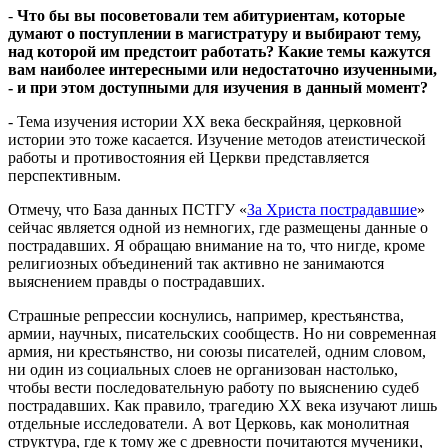
-
Что бы вы посоветовали тем абитуриентам, которые
думают о поступлении в магистратуру и выбирают тему,
над которой им предстоит работать? Какие темы кажутся
вам наиболее интересными или недостаточно изученными,
- и при этом доступными для изучения в данный момент?
- Тема изучения истории ХХ века бескрайняя, церковной
истории это тоже касается. Изучение методов атеистической
работы и противостояния ей Церкви представляется
перспективным.
Отмечу, что База данных ПСТГУ «
За Христа пострадавшие
»
сейчас является одной из немногих, где размещены данные о
пострадавших. Я обращаю внимание на то, что нигде, кроме
религиозных объединений так активно не занимаются
выяснением правды о пострадавших.
Страшные репрессии коснулись, например, крестьянства,
армии, научных, писательских сообществ. Но ни современная
армия, ни крестьянство, ни союзы писателей, одним словом,
ни один из социальных слоев не организован настолько,
чтобы вести последовательную работу по выяснению судеб
пострадавших. Как правило, трагедию ХХ века изучают лишь
отдельные исследователи. А вот Церковь, как монолитная
структура, где к тому же с древности почитаются мученики,