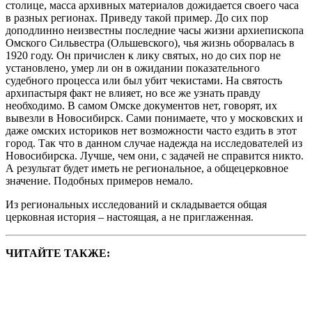
столице, масса архивных материалов дожидается своего часа
в разных регионах. Приведу такой пример. До сих пор
доподлинно неизвестны последние часы жизни архиепископа
Омского Сильвестра (Ольшевского), чья жизнь оборвалась в
1920 году. Он причислен к лику святых, но до сих пор не
установлено, умер ли он в ожидании показательного
судебного процесса или был убит чекистами. На святость
архипастыря факт не влияет, но все же узнать правду
необходимо. В самом Омске документов нет, говорят, их
вывезли в Новосибирск. Сами понимаете, что у московских и
даже омских историков нет возможности часто ездить в этот
город. Так что в данном случае надежда на исследователей из
Новосибирска. Лучше, чем они, с задачей не справится никто.
А результат будет иметь не региональное, а общецерковное
значение. Подобных примеров немало.
Из региональных исследований и складывается общая
церковная история – настоящая, а не приглаженная.
ЧИТАЙТЕ ТАКЖЕ: