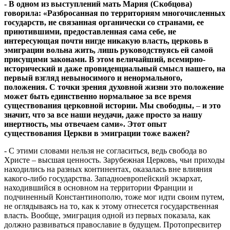
- В одном из выступлений мать Мария (Скобцова)
говорила: «Разбросанная по территориям многочисленных
государств, не связанная органически со странами, ее
приютившими, предоставленная сама себе, не
интересующая почти нигде никакую власть, церковь в
эмиграции вольна жить, лишь руководствуясь ей самой
присущими законами. В этом величайший, всемирно-
исторический и даже провиденциальный смысл нашего, на
первый взгляд невыносимого и ненормального,
положения. С точки зрения духовной жизни это положение
может быть единственно нормальное за все время
существования церковной истории. Мы свободны,
–
и это
значит, что за все наши неудачи, даже просто за нашу
инертность, мы отвечаем сами». Этот опыт
существования Церкви в эмиграции тоже важен?
- С этими словами нельзя не согласиться, ведь свобода во
Христе – высшая ценность. Зарубежная Церковь, чьи приходы
находились на разных континентах, оказалась вне влияния
какого-либо государства. Западноевропейский экзархат,
находившийся в основном на территории Франции и
подчиненный Константинополю, тоже мог идти своим путем,
не оглядываясь на то, как к этому отнесется государственная
власть. Вообще, эмиграция одной из первых показала, как
должно развиваться православие в будущем. Протопресвитер