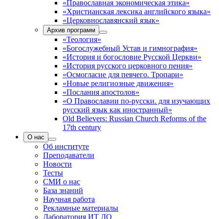
«Православная экономическая этика»
«Христианская лексика английского языка»
«Церковнославянский язык»
Архив программ
«Теология»
«Богослужебный Устав и гимнография»
«История и богословие Русской Церкви»
«История русского церковного пения»
«Осмогласие для певчего. Тропари»
«Новые религиозные движения»
«Послания апостолов»
«О Православии по-русски. для изучающих
русский язык как иностранный»
Old Believers: Russian Church Reforms of the
17th century
О нас
Об институте
Преподаватели
Новости
Тесты
СМИ о нас
База знаний
Научная работа
Рекламные материалы
Лаборатория ИТ ДО