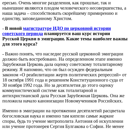
ересью. Очень многие разделения, как прошлые, так и
нынешние являются плодом человеческого несовершенства, а
наша задача – способствовать скорейшему примирению и
единству, заповеданному Христом.
-
В новой
магистратуре ИДО по церковной истории
советского периода
планируется ваш курс истории
Русской Церкви в эмиграции. Какие темы наиболее важны
для этого курса?
-
Важно понять, что наследие русской церковной эмиграции
должно быть востребовано. На определенном этапе именно
Зарубежная Церковь дала оценку советскому тоталитарному
режиму. Я напомню, что он был осужден федеральным
законом «О реабилитации жертв политических репрессий» от
18 октября 1991 года и решением Конституционного суда от
30 ноября 1992 года. Но за десятилетия до этого оценку
коммунистической системе как тоталитарной и
антихристианской дала Русская Зарубежная Церковь. Она же
положила начало канонизации Новомучеников Российских.
Именно в эмиграции на протяжении десятилетий расцветала
богословская наука и именно там кипели самые жаркие
споры, будь то учение митрополита Антония об искуплении
или учение протоиерея Сергия Булгакова о Софии. Не менее