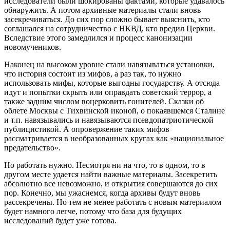
исследователи были шокированы фактами, которые удавалось
обнаружить. А потом архивные материалы стали вновь
засекречиваться. До сих пор сложно бывает выяснить, кто
соглашался на сотрудничество с НКВД, кто вредил Церкви.
Вследствие этого замедлился и процесс канонизации
новомучеников.
Наконец на высоком уровне стали навязываться установки,
что история состоит из мифов, а раз так, то нужно
использовать мифы, которые выгодны государству. А отсюда
идут и попытки скрыть или оправдать советский террор, а
также задним числом воцерковить гонителей. Сказки об
облете Москвы с Тихвинской иконой, о покаявшемся Сталине
и т.п. навязывались и навязываются псевдопатриотической
публицистикой. А опровержение таких мифов
рассматривается в необразованных кругах как «национальное
предательство».
Но работать нужно. Несмотря ни на что, то в одном, то в
другом месте удается найти важные материалы. Засекретить
абсолютно все невозможно, и открытия совершаются до сих
пор. Конечно, мы ужаснемся, когда архивы будут вновь
рассекречены. Но тем не менее работать с новым материалом
будет намного легче, потому что база для будущих
исследований будет уже готова.