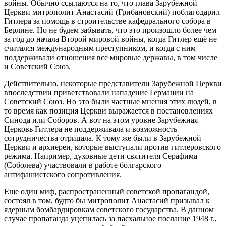
войны. Обычно ссылаются на то, что глава Зарубежной
Церкви митрополит Анастасий (Грибановский) поблагодарил
Гитлера за помощь в строительстве кафедрального собора в
Берлине. Но не будем забывать, что это произошло более чем
за год до начала Второй мировой войны, когда Гитлер ещё не
считался международным преступником, и когда с ним
поддерживали отношения все мировые державы, в том числе
и Советский Союз.
Действительно, некоторые представители Зарубежной Церкви
впоследствии приветствовали нападение Германии на
Советский Союз. Но это были частные мнения этих людей, в
то время как позиция Церкви выражается в постановлениях
Синода или Соборов. А вот на этом уровне Зарубежная
Церковь Гитлера не поддерживала и возможность
сотрудничества отрицала. К тому же были в Зарубежной
Церкви и архиереи, которые выступали против гитлеровского
режима. Например, духовные дети святителя Серафима
(Соболева) участвовали в работе болгарского
антифашистского сопротивления.
Еще один миф, распространенный советской пропагандой,
состоял в том, будто бы митрополит Анастасий призывал к
ядерным бомбардировкам советского государства. В данном
случае пропаганда уцепилась за пасхальное послание 1948 г.,