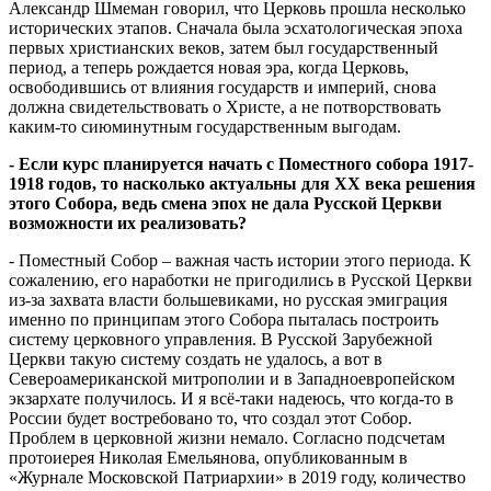
Александр Шмеман говорил, что Церковь прошла несколько
исторических этапов. Сначала была эсхатологическая эпоха
первых христианских веков, затем был государственный
период, а теперь рождается новая эра, когда Церковь,
освободившись от влияния государств и империй, снова
должна свидетельствовать о Христе, а не потворствовать
каким-то сиюминутным государственным выгодам.
- Если курс планируется начать с Поместного собора 1917-
1918 годов, то насколько актуальны для XX века решения
этого Собора, ведь смена эпох не дала Русской Церкви
возможности их реализовать?
- Поместный Собор – важная часть истории этого периода. К
сожалению, его наработки не пригодились в Русской Церкви
из-за захвата власти большевиками, но русская эмиграция
именно по принципам этого Собора пыталась построить
систему церковного управления. В Русской Зарубежной
Церкви такую систему создать не удалось, а вот в
Североамериканской митрополии и в Западноевропейском
экзархате получилось. И я всё-таки надеюсь, что когда-то в
России будет востребовано то, что создал этот Собор.
Проблем в церковной жизни немало. Согласно подсчетам
протоиерея Николая Емельянова, опубликованным в
«Журнале Московской Патриархии» в 2019 году, количество