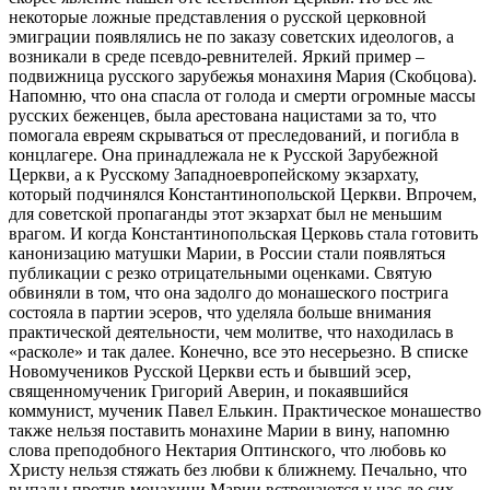
некоторые ложные представления о русской церковной
эмиграции появлялись не по заказу советских идеологов, а
возникали в среде псевдо-ревнителей. Яркий пример –
подвижница русского зарубежья монахиня Мария (Скобцова).
Напомню, что она спасла от голода и смерти огромные массы
русских беженцев, была арестована нацистами за то, что
помогала евреям скрываться от преследований, и погибла в
концлагере. Она принадлежала не к Русской Зарубежной
Церкви, а к Русскому Западноевропейскому экзархату,
который подчинялся Константинопольской Церкви. Впрочем,
для советской пропаганды этот экзархат был не меньшим
врагом. И когда Константинопольская Церковь стала готовить
канонизацию матушки Марии, в России стали появляться
публикации с резко отрицательными оценками. Святую
обвиняли в том, что она задолго до монашеского пострига
состояла в партии эсеров, что уделяла больше внимания
практической деятельности, чем молитве, что находилась в
«расколе» и так далее. Конечно, все это несерьезно. В списке
Новомучеников Русской Церкви есть и бывший эсер,
священномученик Григорий Аверин, и покаявшийся
коммунист, мученик Павел Елькин. Практическое монашество
также нельзя поставить монахине Марии в вину, напомню
слова преподобного Нектария Оптинского, что любовь ко
Христу нельзя стяжать без любви к ближнему. Печально, что
выпады против монахини Марии встречаются у нас до сих