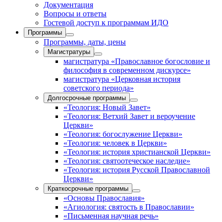
Документация
Вопросы и ответы
Гостевой доступ к программам ИДО
Программы
Программы, даты, цены
Магистратуры
магистратура «Православное богословие и
философия в современном дискурсе»
магистратура «Церковная история
советского периода»
Долгосрочные программы
«Теология: Новый Завет»
«Теология: Ветхий Завет и вероучение
Церкви»
«Теология: богослужение Церкви»
«Теология: человек в Церкви»
«Теология: история христианской Церкви»
«Теология: святоотеческое наследие»
«Теология: история Русской Православной
Церкви»
Краткосрочные программы
«Основы Православия»
«Агиология: святость в Православии»
«Письменная научная речь»