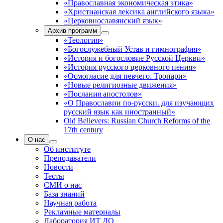
«Православная экономическая этика»
«Христианская лексика английского языка»
«Церковнославянский язык»
Архив программ
«Теология»
«Богослужебный Устав и гимнография»
«История и богословие Русской Церкви»
«История русского церковного пения»
«Осмогласие для певчего. Тропари»
«Новые религиозные движения»
«Послания апостолов»
«О Православии по-русски. для изучающих
русский язык как иностранный»
Old Believers: Russian Church Reforms of the
17th century
О нас
Об институте
Преподаватели
Новости
Тесты
СМИ о нас
База знаний
Научная работа
Рекламные материалы
Лаборатория ИТ ДО