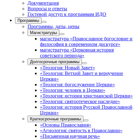
Документация
Вопросы и ответы
Гостевой доступ к программам ИДО
Программы
Программы, даты, цены
Магистратуры
магистратура «Православное богословие и
философия в современном дискурсе»
магистратура «Церковная история
советского периода»
Долгосрочные программы
«Теология: Новый Завет»
«Теология: Ветхий Завет и вероучение
Церкви»
«Теология: богослужение Церкви»
«Теология: человек в Церкви»
«Теология: история христианской Церкви»
«Теология: святоотеческое наследие»
«Теология: история Русской Православной
Церкви»
Краткосрочные программы
«Основы Православия»
«Агиология: святость в Православии»
«Письменная научная речь»