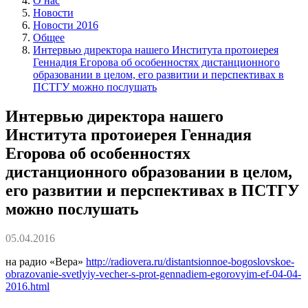
О нас
Новости
Новости 2016
Общее
Интервью директора нашего Института протоиерея
Геннадия Егорова об особенностях дистанционного
образовании в целом, его развитии и перспективах в
ПСТГУ можно послушать
Интервью директора нашего
Института протоиерея Геннадия
Егорова об особенностях
дистанционного образовании в целом,
его развитии и перспективах в ПСТГУ
можно послушать
05.04.2016
на радио «Вера»
http://radiovera.ru/distantsionnoe-bogoslovskoe-
obrazovanie-svetlyiy-vecher-s-prot-gennadiem-egorovyim-ef-04-04-
2016.html