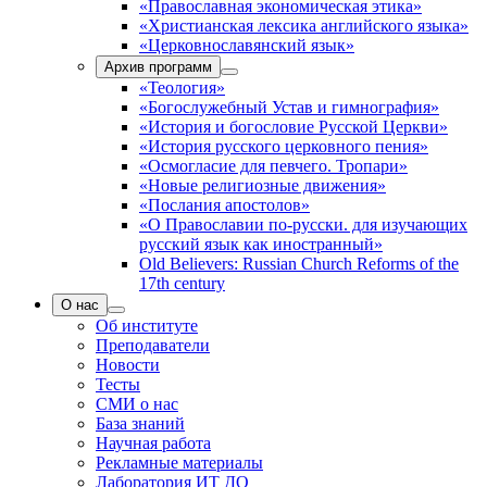
«Православная экономическая этика»
«Христианская лексика английского языка»
«Церковнославянский язык»
Архив программ
«Теология»
«Богослужебный Устав и гимнография»
«История и богословие Русской Церкви»
«История русского церковного пения»
«Осмогласие для певчего. Тропари»
«Новые религиозные движения»
«Послания апостолов»
«О Православии по-русски. для изучающих
русский язык как иностранный»
Old Believers: Russian Church Reforms of the
17th century
О нас
Об институте
Преподаватели
Новости
Тесты
СМИ о нас
База знаний
Научная работа
Рекламные материалы
Лаборатория ИТ ДО