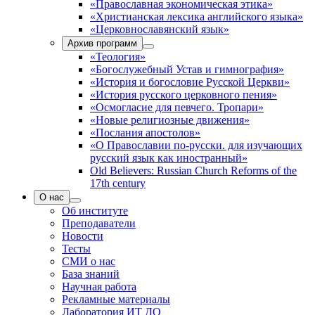
«Православная экономическая этика»
«Христианская лексика английского языка»
«Церковнославянский язык»
Архив программ
«Теология»
«Богослужебный Устав и гимнография»
«История и богословие Русской Церкви»
«История русского церковного пения»
«Осмогласие для певчего. Тропари»
«Новые религиозные движения»
«Послания апостолов»
«О Православии по-русски. для изучающих
русский язык как иностранный»
Old Believers: Russian Church Reforms of the
17th century
О нас
Об институте
Преподаватели
Новости
Тесты
СМИ о нас
База знаний
Научная работа
Рекламные материалы
Лаборатория ИТ ДО