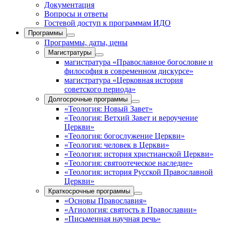
Документация
Вопросы и ответы
Гостевой доступ к программам ИДО
Программы
Программы, даты, цены
Магистратуры
магистратура «Православное богословие и
философия в современном дискурсе»
магистратура «Церковная история
советского периода»
Долгосрочные программы
«Теология: Новый Завет»
«Теология: Ветхий Завет и вероучение
Церкви»
«Теология: богослужение Церкви»
«Теология: человек в Церкви»
«Теология: история христианской Церкви»
«Теология: святоотеческое наследие»
«Теология: история Русской Православной
Церкви»
Краткосрочные программы
«Основы Православия»
«Агиология: святость в Православии»
«Письменная научная речь»