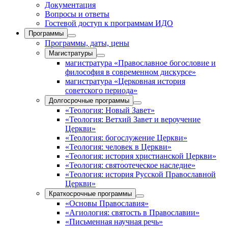
Документация
Вопросы и ответы
Гостевой доступ к программам ИДО
Программы
Программы, даты, цены
Магистратуры
магистратура «Православное богословие и
философия в современном дискурсе»
магистратура «Церковная история
советского периода»
Долгосрочные программы
«Теология: Новый Завет»
«Теология: Ветхий Завет и вероучение
Церкви»
«Теология: богослужение Церкви»
«Теология: человек в Церкви»
«Теология: история христианской Церкви»
«Теология: святоотеческое наследие»
«Теология: история Русской Православной
Церкви»
Краткосрочные программы
«Основы Православия»
«Агиология: святость в Православии»
«Письменная научная речь»