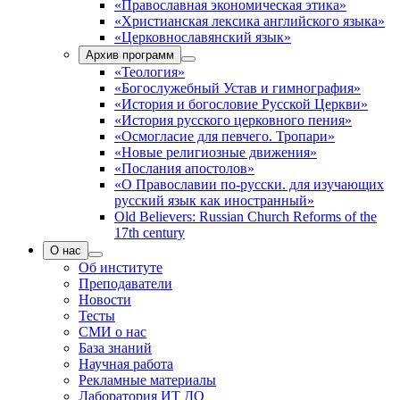
«Православная экономическая этика»
«Христианская лексика английского языка»
«Церковнославянский язык»
Архив программ
«Теология»
«Богослужебный Устав и гимнография»
«История и богословие Русской Церкви»
«История русского церковного пения»
«Осмогласие для певчего. Тропари»
«Новые религиозные движения»
«Послания апостолов»
«О Православии по-русски. для изучающих
русский язык как иностранный»
Old Believers: Russian Church Reforms of the
17th century
О нас
Об институте
Преподаватели
Новости
Тесты
СМИ о нас
База знаний
Научная работа
Рекламные материалы
Лаборатория ИТ ДО