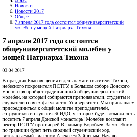
О нас
Новости
Новости 2017
Общее
7 апреля 2017 года состоится общеуниверситетский
молебен у мощей Патриарха Тихона
7 апреля 2017 года состоится
общеуниверситетский молебен у
мощей Патриарха Тихона
03.04.2017
В праздник Благовещения и день памяти святителя Тихона,
небесного покровителя ПСТГУ, в Большом соборе Донского
монастыря пройдет традиционный общеуниверситетский
молебен, на который собираются преподаватели, студенты и
слушатели со всех факультетов Университета. Мы приглашаем
присоединиться к общей молитве преподавателей,
сотрудников и слушателей ИДО, у которых будет возможность
посетить 7 апреля Донской монастырь! Молебен возглавит
ректор ПСТГУ протоиерей Владимир Воробьев. За молебном
по традиции будет петь сводный студенческий хор,
возглавляемый диаконом Алексеем Зайцевым. Начало