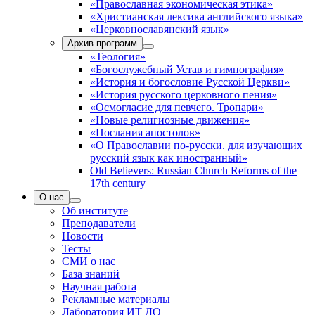
«Православная экономическая этика»
«Христианская лексика английского языка»
«Церковнославянский язык»
Архив программ
«Теология»
«Богослужебный Устав и гимнография»
«История и богословие Русской Церкви»
«История русского церковного пения»
«Осмогласие для певчего. Тропари»
«Новые религиозные движения»
«Послания апостолов»
«О Православии по-русски. для изучающих
русский язык как иностранный»
Old Believers: Russian Church Reforms of the
17th century
О нас
Об институте
Преподаватели
Новости
Тесты
СМИ о нас
База знаний
Научная работа
Рекламные материалы
Лаборатория ИТ ДО