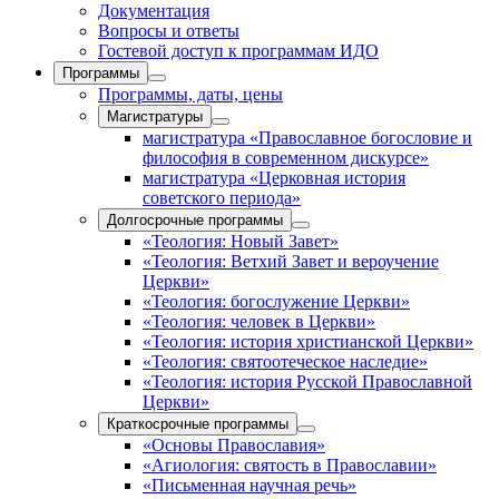
Документация
Вопросы и ответы
Гостевой доступ к программам ИДО
Программы
Программы, даты, цены
Магистратуры
магистратура «Православное богословие и
философия в современном дискурсе»
магистратура «Церковная история
советского периода»
Долгосрочные программы
«Теология: Новый Завет»
«Теология: Ветхий Завет и вероучение
Церкви»
«Теология: богослужение Церкви»
«Теология: человек в Церкви»
«Теология: история христианской Церкви»
«Теология: святоотеческое наследие»
«Теология: история Русской Православной
Церкви»
Краткосрочные программы
«Основы Православия»
«Агиология: святость в Православии»
«Письменная научная речь»