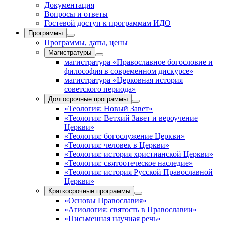
Документация
Вопросы и ответы
Гостевой доступ к программам ИДО
Программы
Программы, даты, цены
Магистратуры
магистратура «Православное богословие и
философия в современном дискурсе»
магистратура «Церковная история
советского периода»
Долгосрочные программы
«Теология: Новый Завет»
«Теология: Ветхий Завет и вероучение
Церкви»
«Теология: богослужение Церкви»
«Теология: человек в Церкви»
«Теология: история христианской Церкви»
«Теология: святоотеческое наследие»
«Теология: история Русской Православной
Церкви»
Краткосрочные программы
«Основы Православия»
«Агиология: святость в Православии»
«Письменная научная речь»