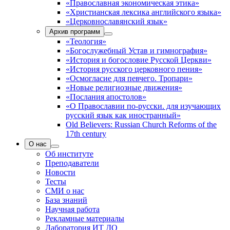
«Православная экономическая этика»
«Христианская лексика английского языка»
«Церковнославянский язык»
Архив программ
«Теология»
«Богослужебный Устав и гимнография»
«История и богословие Русской Церкви»
«История русского церковного пения»
«Осмогласие для певчего. Тропари»
«Новые религиозные движения»
«Послания апостолов»
«О Православии по-русски. для изучающих
русский язык как иностранный»
Old Believers: Russian Church Reforms of the
17th century
О нас
Об институте
Преподаватели
Новости
Тесты
СМИ о нас
База знаний
Научная работа
Рекламные материалы
Лаборатория ИТ ДО