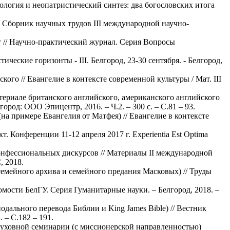
ология и неопатристический синтез: два богословских итога
/ Сборник научных трудов III международной научно-
ат // Научно-практический журнал. Серия Вопросы
ческие горизонты - III. Белгород, 23-30 сентября. - Белгород,
го // Евангелие в контексте современной культуры / Мат. III
териале британского английского, американского английского
ород: ООО Эпицентр, 2016. – Ч.2. – 300 с. – С.81 – 93.
на примере Евангелия от Матфея) // Евангелие в контексте
ракт. Конференции 11-12 апреля 2017 г. Experientia Est Optima
конфессиональных дискурсов // Материалы II международной
, 2018.
семейного архива и семейного предания Масковых) // Труды
омости БелГУ. Серия Гуманитарные науки. – Белгород, 2018. –
дального перевода Библии и King James Bible) // Вестник
 – С.182 – 191.
Духовной семинарии (с миссионерской направленностью)