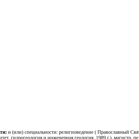
сти:
и (или) специальности: религиоведение ( Православный Св
т, гидрогеология и инженерная геология, 1989 г.), магистр, пе