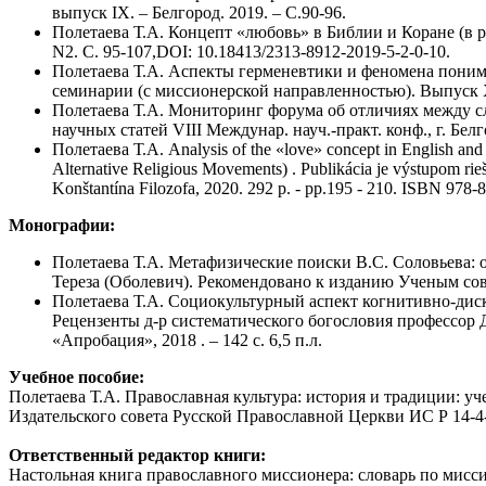
выпуск IX. – Белгород. 2019. – C.90-96.
Полетаева Т.А. Концепт «любовь» в Библии и Коране (в р
N2. C. 95-107,DOI: 10.18413/2313-8912-2019-5-2-0-10.
Полетаева Т.А. Аспекты герменевтики и феномена поним
семинарии (с миссионерской направленностью). Выпуск X.
Полетаева Т.А. Мониторинг форума об отличиях между сл
научных статей VIII Междунар. науч.-практ. конф., г. Белг
Полетаева Т.А. Analysis of the «love» concept in English and Rus
Alternative Religious Movements) . Publikácia je výstupom rieš
Konštantína Filozofa, 2020. 292 p. - pp.195 - 210. ISBN 978
Монографии:
Полетаева Т.А. Метафизические поиски В.С. Соловьева: 
Тереза (Оболевич). Рекомендовано к изданию Ученым сове
Полетаева Т.А. Социокультурный аспект когнитивно-диску
Рецензенты д-р систематического богословия профессор 
«Апробация», 2018 . – 142 с. 6,5 п.л.
Учебное пособие:
Полетаева Т.А. Православная культура: история и традиции: учебн
Издательского совета Русской Православной Церкви ИС Р 14-4-
Ответственный редактор книги:
Настольная книга православного миссионера: словарь по мисс