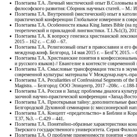
Полетаева Т.А. Личный мистический опыт В.Соловьева в 
философского развития: Сборник научных статей. – М.: Из
Полетаева Т.А. Внутренний (мистический) опыт в католи
практической конференции Глобальное измерение в совреме
Полетаева Т.А. Особенности языка King James Bible (на 
теоретической и прикладной лингвистики. Т.1.№1(3), 2015
Полетаева Т.А. К вопросу генезиса христианской лексики в
2015 – 162 с. – С.60 – 67.
Полетаева Т.А. Религиозный опыт в православии и его фи
междунар.конф. Белгород, 14 мая 2015 г. – БелГУ, 2015. – 
Полетаева Т.А. Христианские понятия в конфессиональны
и русского языков) // Евангелие в контексте современной 
Полетаева Т.А. Смысловые трансформации текста в экумен
современной культуры: материалы V Междунар.науч.-практ
Полетаева Т.А. Peculiarities of Confessional Segments of th
Magistra. – Белгород: ООО Эпицентр, 2017 –208с. - с.188-
Полетаева Т.А. Россия и Запад: проблемы диалога культ
заочной научно-практической конференции «Запад-Восток:
Полетаева Т.А. Приоткрывая тайну: дополнительные факт
Белгородской Духовной семинарии (с миссионерской напра
Полетаева Т.А. Концепт «предательство» в Библии и Кора
Т.37, №3. – С.429 – 441.
Полетаева Т.А. Понятийно-образные характеристики конц
Тверского государственного университета. Серия Филологи
Полетаева Т.А. О проблеме применимости понятия «эвол