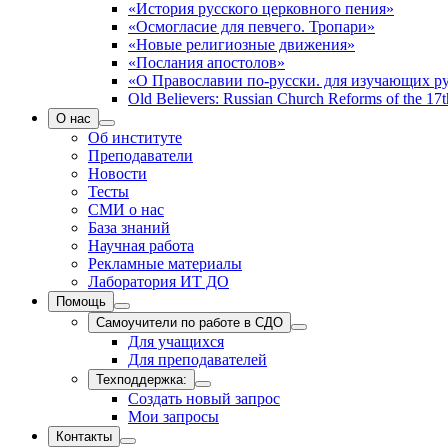
«История русского церковного пения»
«Осмогласие для певчего. Тропари»
«Новые религиозные движения»
«Послания апостолов»
«О Православии по-русски. для изучающих р
Old Believers: Russian Church Reforms of the 17t
О нас
Об институте
Преподаватели
Новости
Тесты
СМИ о нас
База знаний
Научная работа
Рекламные материалы
Лаборатория ИТ ДО
Помощь
Самоучители по работе в СДО
Для учащихся
Для преподавателей
Техподдержка:
Создать новый запрос
Мои запросы
Контакты