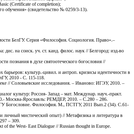
ic (Certificate of completion);
 обучения» (свидетельство № 0259/3-13).
омости БелГУ. Серия «Философия. Социология. Право».–
с. на соиск. уч. ст. канд. филос. наук // Белгород: изд-во
и познания в духе святоотеческого богословия //
 барьеров: культур.-цивил. и антроп. кризисы идентичности в
лГУ, 2010 - С. 115-118.
ке // Соловьевские исследования. – Иваново: ИГЭУ, 2010. –
алог культур: Россия- Запад – мат. Междунар. науч.-практ.
0.- Москва-Ярославль: РЕМДЕР, 2010. – С.280 – 286.
У Богословие. Философия. М., ПСТГУ, 2011 Вып.2 (34). С.61-
 и личный мистический опыт) // Метафизика и литература в
297 – 309.
of the West- East Dialogue // Russian thought in Europe.