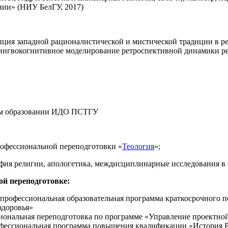
нии» (НИУ БелГУ, 2017)
цепция западной рационалистической и мистической традиции в 
"Лингвокогнитивное моделирование ретроспективной динамики ре
ном образовании ИДО ПСТГУ
офессиональной переподготовки «
Теология
»;
фия религии, апологетика, междисциплинарные исследования в 
й переподготовке:
ая профессиональная образовательная программа краткосрочног
здоровья»
иональная переподготовка по программе «Управление проектной
рофессиональная программа повышения квалификации «История 