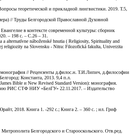
Вопросы теоретической и прикладной лингвистики. 2019. Т.5,
ера) // Труды Белгородской Православной Духовной
 Евангелие в контексте современной культуры: сборник
. – 198 с. – С.26 – 31.
 a alternatívne náboženské hnutia ( Religiosity, Spirituality and
eligiozity na Slovensku - Nitra: Filozofická fakulta, Univerzita
 монография // Рецензенты д.филос.н. Т.И.Липич, д.философии
лгород: Константа, 2013. 9,4 п.л.
mes Bible и New Revised Standard Version): монография.
данию РИС СТФ НИУ «БелГУ» 22.11.2017. – Издательство
айт, 2018. Книга 1. -292 с.; Книга 2. – 360 с. ; ил. Гриф
 Митрополита Белгородского и Старооскольского. Отв.ред.