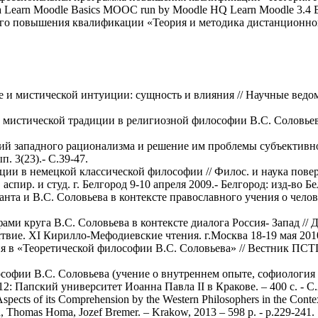
in a Learn Moodle Basics MOOC run by Moodle HQ Learn Moodle 3.4 Bas
ого повышения квалификации «Теория и методика дистанционного
е и мистической интуиции: сущность и влияния // Научные вед
истической традиции в религиозной философии В.С. Соловьева: ди
 западного рационализма и решение им проблемы субъективност
. 3(23).- С.39-47.
ии в немецкой классической философии // Филос. и наука поверх
 аспир. и студ. г. Белгород 9-10 апреля 2009.- Белгород: изд-во Бе
та и В.С. Соловьева в контексте православного учения о челове
и круга В.С. Соловьева в контексте диалога Россия- Запад // Ди
ствие. XI Кирилло-Мефодиевские чтения. г.Москва 18-19 мая 201
 в «Теоретической философии В.С. Соловьева» // Вестник ПСТГ
ософии В.С. Соловьева (учение о внутреннем опыте, софиология
2: Папский университет Иоанна Павла II в Кракове. – 400 с. - С.
cts of its Comprehension by the Western Philosophers in the Context 
h, Thomas Homa, Jozef Bremer. – Krakow, 2013 – 598 p. - p.229-241.