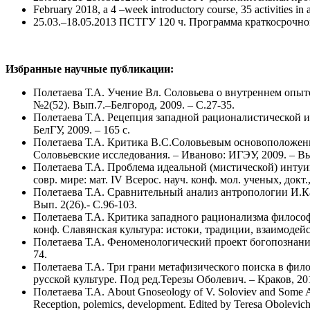
February 2018, a 4 –week introductory course, 35 activities 
25.03.–18.05.2013 ПСТГУ 120 ч. Программа краткосрочн
Избранные научные публикации:
Полетаева Т.А. Учение Вл. Соловьева о внутреннем опыт
№2(52). Вып.7.–Белгород, 2009. – С.27-35.
Полетаева Т.А. Рецепция западной рационалистической и м
БелГУ, 2009. – 165 с.
Полетаева Т.А. Критика В.С.Соловьевым основоположений
Соловьевские исследования. – Иваново: ИГЭУ, 2009. – Вып
Полетаева Т.А. Проблема идеальной (мистической) интуиц
совр. мире: мат. IV Всерос. науч. конф. мол. ученых, докт.,
Полетаева Т.А. Сравнительный анализ антропологии И.Кан
Вып. 2(26).- С.96-103.
Полетаева Т.А. Критика западного рационализма философам
конф. Славянская культура: истоки, традиции, взаимодей
Полетаева Т.А. Феноменологический проект богопознания
74.
Полетаева Т.А. Три грани метафизического поиска в фил
русской культуре. Под ред.Терезы Оболевич. – Краков, 201
Полетаева Т.А. About Gnoseology of V. Soloviev and Some Aspe
Reception, polemics, development. Edited by Teresa Obolevic