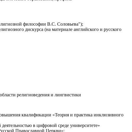
религиозной философии В.С. Соловьева");
лигиозного дискурса (на материале английского и русского
области религиоведения и лингвистики
о повышения квалификации «Теория и практика инклюзивного
 деятельностью в цифровой среде университете»
Русской Православной Церкви»;