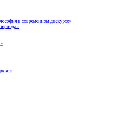
илософия в современном дискурсе»
 периода»
и»
еркви»