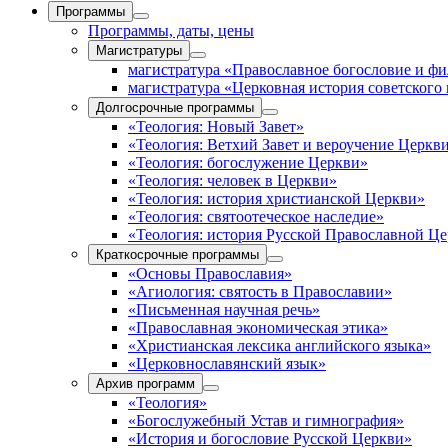
Программы
Программы, даты, цены
Магистратуры
магистратура «Православное богословие и ф
магистратура «Церковная история советского
Долгосрочные программы
«Теология: Новый Завет»
«Теология: Ветхий Завет и вероучение Церкв
«Теология: богослужение Церкви»
«Теология: человек в Церкви»
«Теология: история христианской Церкви»
«Теология: святоотеческое наследие»
«Теология: история Русской Православной Ц
Краткосрочные программы
«Основы Православия»
«Агиология: святость в Православии»
«Письменная научная речь»
«Православная экономическая этика»
«Христианская лексика английского языка»
«Церковнославянский язык»
Архив программ
«Теология»
«Богослужебный Устав и гимнография»
«История и богословие Русской Церкви»