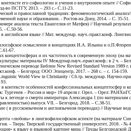
контексте его софиологии и учения о внутреннем опыте // Софи
д-во ПСТГУ, 2013. – 293 с.- С.11-23.
ческой и православной традициях: феноменологический анализ/
нной науке и образовании. - Ростов-на Дону, 2014. – С. 35-51.
примере анализа текста Евангелия от Матфея) // Научный результ
. - С.50-56.
 английском языке // Мат. междунар. науч.-практ.конф. Лингвисти
лософское осмысление в концепциях И.А. Ильина и о.П.Флоренско
С.61-67.
х концептосферах и их частотность в современную эпоху (на ма
культуры: материалы IV Междунар.науч.-практ.конф.: в 2 ч. – Белг
ическом переводе Библии New Revised Standard Version 1989 г. (
.конф. – Белгород: ООО Эпицентр, 2017. – 268 с. – с. 154-159.
e Linguistic World View in Christianity / Сб.тр. междунар. Научно-п
193.
ур в контексте особенностей конфессиональных концептосфер и 
 Тургенев – Россия и мир» 19 апреля г. Орел. – Орел: РАНХиГС
ы к легенде о смерти императора Александра 1 (по материалам 
вленностью) выпуск VII. – Белгород. 2018. – С.38-51.
не ( в русскоязычном и англоязычном переводах) // Научные вед
епта «любовь» в лингвофилософском аспекте (на материале Сино
я. – Тверь: Тверской государственный университет, 2018. - № 4.
юция» к языку и языковой картине мира // Труды Белгородской 