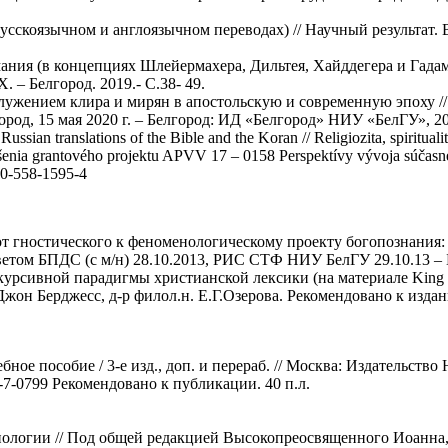
усскоязычном и англоязычном переводах) // Научный результат. 
ания (в концепциях Шлейермахера, Дильтея, Хайддегера и Гадам
 – Белгород. 2019.- С.38- 49.
ужением клира и мирян в апостольскую и современную эпоху //
ород, 15 мая 2020 г. – Белгород: ИД «Белгород» НИУ «БелГУ», 2020
sian translations of the Bible and the Koran // Religiozita, spiritualita
enia grantového projektu APVV 17 – 0158 Perspektívy vývoja súčasnej r
-80-558-1595-4
от гностического к феноменологическому проекту богопознания:
том БПДС (с м/н) 28.10.2013, РИС СТФ НИУ БелГУ 29.10.13 – Бе
рсивной парадигмы христианской лексики (на материале King Ja
Джон Берджесс, д-р филол.н. Е.Г.Озерова. Рекомендовано к из
ое пособие / 3-е изд., доп. и перераб. // Москва: Издательство Юр
7-0799 Рекомендовано к публикации. 40 п.л.
иологии // Под общей редакцией Высокопреосвященного Иоанна,