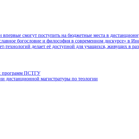
ии впервые смогут поступить на бюджетные места в дистанцион
славное богословие и философия в современном дискурсе» в Ин
т-технологий делает её доступной для учащихся, живущих в раз
х программ ПСТГУ
ии дистанционной магистратуры по теологии