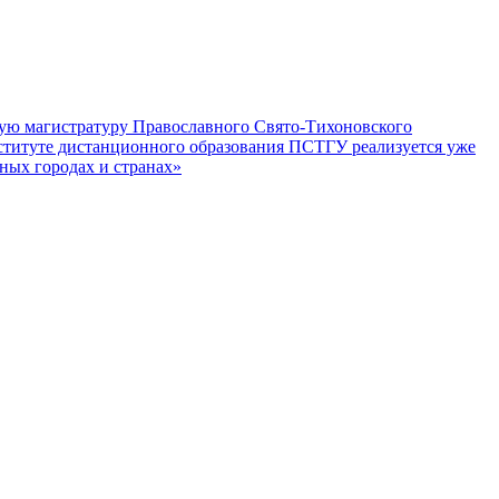
ную магистратуру Православного Свято-Тихоновского
ституте дистанционного образования ПСТГУ реализуется уже
ных городах и странах»