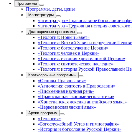
Программы
Программы, даты, цены
Магистратуры
магистратура «Православное богословие и ф
магистратура «Церковная история советского
Долгосрочные программы
«Теология: Новый Завет»
«Теология: Ветхий Завет и вероучение Церкв
«Теология: богослужение Церкви»
«Теология: человек в Церкви»
«Теология: история христианской Церкви»
«Теология: святоотеческое наследие»
«Теология: история Русской Православной Ц
Краткосрочные программы
«Основы Православия»
«Агиология: святость в Православии»
«Письменная научная речь»
«Православная экономическая этика»
«Христианская лексика английского языка»
«Церковнославянский язык»
Архив программ
«Теология»
«Богослужебный Устав и гимнография»
«История и богословие Русской Церкви»