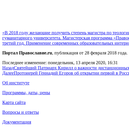
«В 2018 году желающие получить степень магистра по теолог
гуманитарного университета. Магистерская программа «Право
третий год. Применение современных образовательных интерне
Портал Православие.ru
, публикация от 28 февраля 2018 года.
Последнее изменение: понедельник, 13 апреля 2020, 16:31
Назад
Святейший Патриарх Кирилл о важности дистанционны
Далее
Протоиерей Геннадий Егоров об открытии первой в Росс
Об институте
Программы, даты, цены
Карта сайта
Вопросы и ответы
Документация