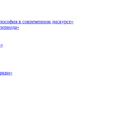
илософия в современном дискурсе»
 периода»
и»
еркви»