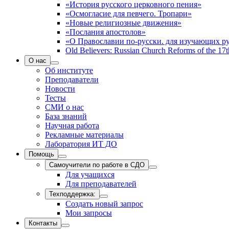
«История русского церковного пения»
«Осмогласие для певчего. Тропари»
«Новые религиозные движения»
«Послания апостолов»
«О Православии по-русски. для изучающих р
Old Believers: Russian Church Reforms of the 17t
О нас
Об институте
Преподаватели
Новости
Тесты
СМИ о нас
База знаний
Научная работа
Рекламные материалы
Лаборатория ИТ ДО
Помощь
Самоучители по работе в СДО
Для учащихся
Для преподавателей
Техподдержка:
Создать новый запрос
Мои запросы
Контакты