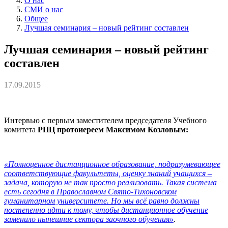
О нас
СМИ о нас
Общее
Лучшая семинария – новый рейтинг составлен
Лучшая семинария – новый рейтинг
составлен
17.09.2015
Интервью с первым заместителем председателя Учебного
комитета
РПЦ протоиереем Максимом Козловым:
«Полноценное дистанционное образование, подразумевающее
соответствующие факультеты, оценку знаний учащихся –
задача, которую не так просто реализовать. Такая система
есть сегодня в Православном Свято-Тихоновском
гуманитарном университете. Но мы всё равно должны
постепенно идти к тому, чтобы дистанционное обучение
заменило нынешние сектора заочного обучения»
.