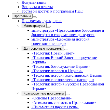
Документация
Вопросы и ответы
Гостевой доступ к программам ИДО
Программы
Программы, даты, цены
Магистратуры
магистратура «Православное богословие и
философия в современном дискурсе»
магистратура «Церковная история
советского периода»
Долгосрочные программы
«Теология: Новый Завет»
«Теология: Ветхий Завет и вероучение
Церкви»
«Теология: богослужение Церкви»
«Теология: человек в Церкви»
«Теология: история христианской Церкви»
«Теология: святоотеческое наследие»
«Теология: история Русской Православной
Церкви»
Краткосрочные программы
«Основы Православия»
«Агиология: святость в Православии»
«Письменная научная речь»