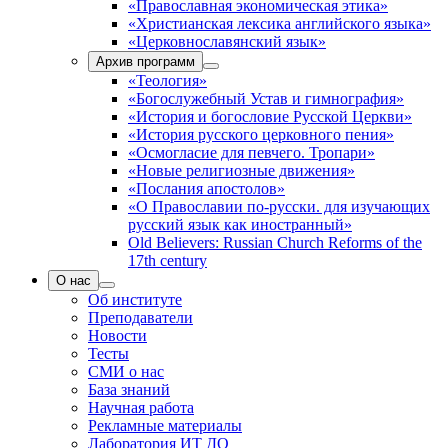
«Православная экономическая этика»
«Христианская лексика английского языка»
«Церковнославянский язык»
Архив программ
«Теология»
«Богослужебный Устав и гимнография»
«История и богословие Русской Церкви»
«История русского церковного пения»
«Осмогласие для певчего. Тропари»
«Новые религиозные движения»
«Послания апостолов»
«О Православии по-русски. для изучающих
русский язык как иностранный»
Old Believers: Russian Church Reforms of the
17th century
О нас
Об институте
Преподаватели
Новости
Тесты
СМИ о нас
База знаний
Научная работа
Рекламные материалы
Лаборатория ИТ ДО