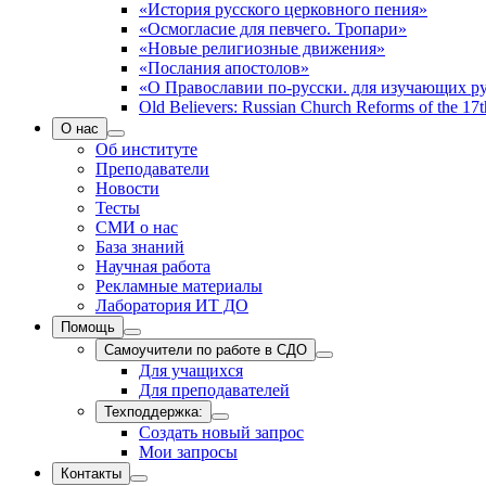
«История русского церковного пения»
«Осмогласие для певчего. Тропари»
«Новые религиозные движения»
«Послания апостолов»
«О Православии по-русски. для изучающих р
Old Believers: Russian Church Reforms of the 17t
О нас
Об институте
Преподаватели
Новости
Тесты
СМИ о нас
База знаний
Научная работа
Рекламные материалы
Лаборатория ИТ ДО
Помощь
Самоучители по работе в СДО
Для учащихся
Для преподавателей
Техподдержка:
Создать новый запрос
Мои запросы
Контакты