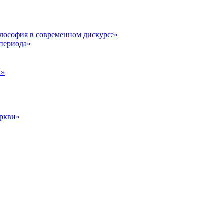
илософия в современном дискурсе»
 периода»
и»
еркви»