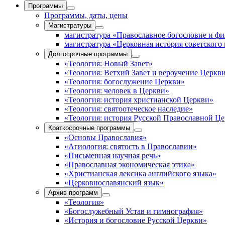
Программы
Программы, даты, цены
Магистратуры
магистратура «Православное богословие и ф
магистратура «Церковная история советского
Долгосрочные программы
«Теология: Новый Завет»
«Теология: Ветхий Завет и вероучение Церкв
«Теология: богослужение Церкви»
«Теология: человек в Церкви»
«Теология: история христианской Церкви»
«Теология: святоотеческое наследие»
«Теология: история Русской Православной Ц
Краткосрочные программы
«Основы Православия»
«Агиология: святость в Православии»
«Письменная научная речь»
«Православная экономическая этика»
«Христианская лексика английского языка»
«Церковнославянский язык»
Архив программ
«Теология»
«Богослужебный Устав и гимнография»
«История и богословие Русской Церкви»