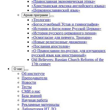
«Православная экономическая этика»
«Христианская лексика английского языка»
«Церковнославянский язык»
Архив программ
«Теология»
«Богослужебный Устав и гимнография»
«История и богословие Русской Церкви»
«История русского церковного пения»
«Осмогласие для певчего. Тропари»
«Новые религиозные движения»
«Послания апостолов»
«О Православии по-русски. для изучающих
русский язык как иностранный»
Old Believers: Russian Church Reforms of the
17th century
О нас
Об институте
Преподаватели
Новости
Тесты
СМИ о нас
База знаний
Научная работа
Рекламные материалы
Лаборатория ИТ ДО