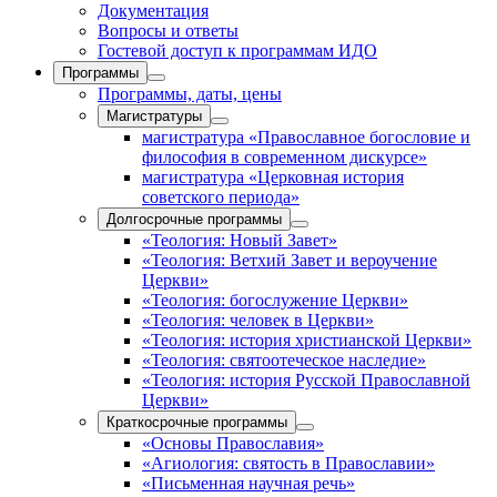
Документация
Вопросы и ответы
Гостевой доступ к программам ИДО
Программы
Программы, даты, цены
Магистратуры
магистратура «Православное богословие и
философия в современном дискурсе»
магистратура «Церковная история
советского периода»
Долгосрочные программы
«Теология: Новый Завет»
«Теология: Ветхий Завет и вероучение
Церкви»
«Теология: богослужение Церкви»
«Теология: человек в Церкви»
«Теология: история христианской Церкви»
«Теология: святоотеческое наследие»
«Теология: история Русской Православной
Церкви»
Краткосрочные программы
«Основы Православия»
«Агиология: святость в Православии»
«Письменная научная речь»