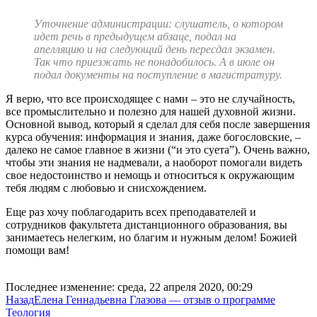
Уточнение администрации: слушатель, о котором
идет речь в предыдущем абзаце, подал на
апелляцию и на следующий день пересдал экзамен.
Так что приезжать не понадобилось. А в июле он
подал документы на поступление в магистратуру.
Я верю, что все происходящее с нами – это не случайность,
все промыслительно и полезно для нашей духовной жизни.
Основной вывод, который я сделал для себя после завершения
курса обучения: информация и знания, даже богословские, –
далеко не самое главное в жизни (“и это суета”). Очень важно,
чтобы эти знания не надмевали, а наоборот помогали видеть
свое недостоинство и немощь и относиться к окружающим
тебя людям с любовью и снисхождением.
Еще раз хочу поблагодарить всех преподавателей и
сотрудников факультета дистанционного образования, вы
занимаетесь нелегким, но благим и нужным делом! Божией
помощи вам!
Последнее изменение: среда, 22 апреля 2020, 00:29
Назад
Елена Геннадьевна Глазова — отзыв о программе
Теология