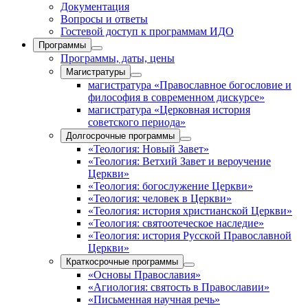
Документация
Вопросы и ответы
Гостевой доступ к программам ИДО
Программы
Программы, даты, цены
Магистратуры
магистратура «Православное богословие и
философия в современном дискурсе»
магистратура «Церковная история
советского периода»
Долгосрочные программы
«Теология: Новый Завет»
«Теология: Ветхий Завет и вероучение
Церкви»
«Теология: богослужение Церкви»
«Теология: человек в Церкви»
«Теология: история христианской Церкви»
«Теология: святоотеческое наследие»
«Теология: история Русской Православной
Церкви»
Краткосрочные программы
«Основы Православия»
«Агиология: святость в Православии»
«Письменная научная речь»