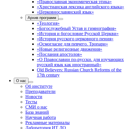
«Православная экономическая этика»
«Христианская лексика английского языка»
«Церковнославянский язык»
Архив программ
«Теология»
«Богослужебный Устав и гимнография»
«История и богословие Русской Церкви»
«История русского церковного пения»
«Осмогласие для певчего. Тропари»
«Новые религиозные движения»
«Послания апостолов»
«О Православии по-русски. для изучающих
русский язык как иностранный»
Old Believers: Russian Church Reforms of the
17th century
О нас
Об институте
Преподаватели
Новости
Тесты
СМИ о нас
База знаний
Научная работа
Рекламные материалы
Лаборатория ИТ ДО