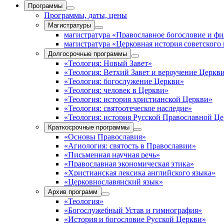
Программы
Программы, даты, цены
Магистратуры
магистратура «Православное богословие и ф
магистратура «Церковная история советского
Долгосрочные программы
«Теология: Новый Завет»
«Теология: Ветхий Завет и вероучение Церкв
«Теология: богослужение Церкви»
«Теология: человек в Церкви»
«Теология: история христианской Церкви»
«Теология: святоотеческое наследие»
«Теология: история Русской Православной Ц
Краткосрочные программы
«Основы Православия»
«Агиология: святость в Православии»
«Письменная научная речь»
«Православная экономическая этика»
«Христианская лексика английского языка»
«Церковнославянский язык»
Архив программ
«Теология»
«Богослужебный Устав и гимнография»
«История и богословие Русской Церкви»