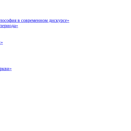
илософия в современном дискурсе»
 периода»
и»
еркви»