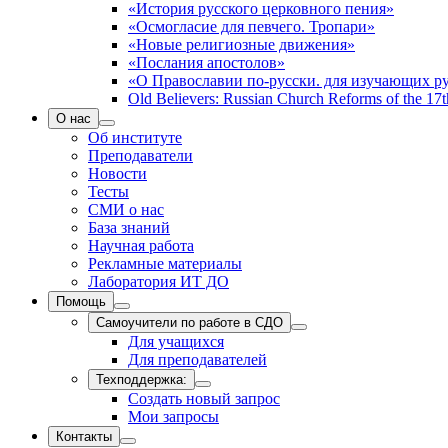
«История русского церковного пения»
«Осмогласие для певчего. Тропари»
«Новые религиозные движения»
«Послания апостолов»
«О Православии по-русски. для изучающих р
Old Believers: Russian Church Reforms of the 17t
О нас
Об институте
Преподаватели
Новости
Тесты
СМИ о нас
База знаний
Научная работа
Рекламные материалы
Лаборатория ИТ ДО
Помощь
Самоучители по работе в СДО
Для учащихся
Для преподавателей
Техподдержка:
Создать новый запрос
Мои запросы
Контакты