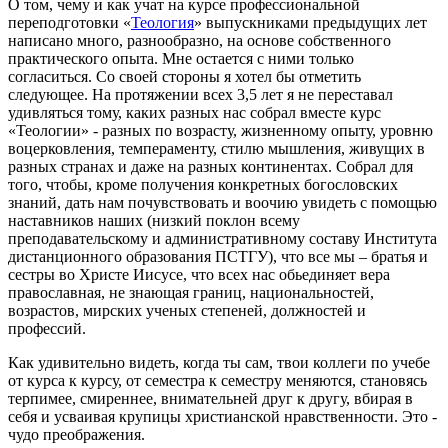
О том, чему и как учат на курсе профессиональной
переподготовки «
Теология
» выпускниками предыдущих лет
написано много, разнообразно, на основе собственного
практического опыта. Мне остается с ними только
согласиться. Со своей стороны я хотел бы отметить
следующее. На протяжении всех 3,5 лет я не переставал
удивляться тому, каких разных нас собрал вместе курс
«Теологии» - разных по возрасту, жизненному опыту, уровню
воцерковления, темпераменту, стилю мышления, живущих в
разных странах и даже на разных континентах. Собрал для
того, чтобы, кроме получения конкретных богословских
знаний, дать нам почувствовать и воочию увидеть с помощью
наставников наших (низкий поклон всему
преподавательскому и административному составу Института
дистанционного образования ПСТГУ), что все мы – братья и
сестры во Христе Иисусе, что всех нас обьединяет вера
православная, не знающая границ, национальностей,
возрастов, мирских ученых степеней, должностей и
профессий.
Как удивительно видеть, когда ты сам, твои коллеги по учебе
от курса к курсу, от семестра к семестру меняются, становясь
терпимее, смиреннее, внимательней друг к другу, вбирая в
себя и усваивая крупицы христианской нравственности. Это -
чудо преображения.