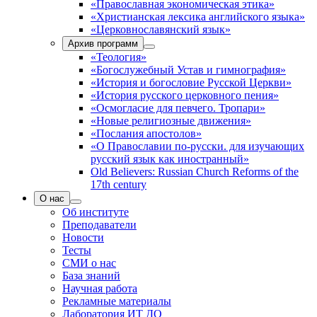
«Православная экономическая этика»
«Христианская лексика английского языка»
«Церковнославянский язык»
Архив программ
«Теология»
«Богослужебный Устав и гимнография»
«История и богословие Русской Церкви»
«История русского церковного пения»
«Осмогласие для певчего. Тропари»
«Новые религиозные движения»
«Послания апостолов»
«О Православии по-русски. для изучающих
русский язык как иностранный»
Old Believers: Russian Church Reforms of the
17th century
О нас
Об институте
Преподаватели
Новости
Тесты
СМИ о нас
База знаний
Научная работа
Рекламные материалы
Лаборатория ИТ ДО