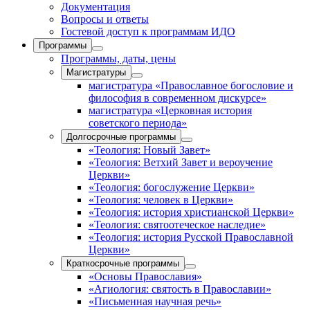
Документация
Вопросы и ответы
Гостевой доступ к программам ИДО
Программы
Программы, даты, цены
Магистратуры
магистратура «Православное богословие и
философия в современном дискурсе»
магистратура «Церковная история
советского периода»
Долгосрочные программы
«Теология: Новый Завет»
«Теология: Ветхий Завет и вероучение
Церкви»
«Теология: богослужение Церкви»
«Теология: человек в Церкви»
«Теология: история христианской Церкви»
«Теология: святоотеческое наследие»
«Теология: история Русской Православной
Церкви»
Краткосрочные программы
«Основы Православия»
«Агиология: святость в Православии»
«Письменная научная речь»