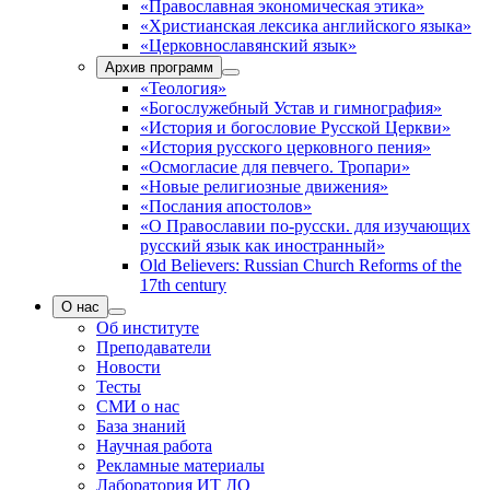
«Православная экономическая этика»
«Христианская лексика английского языка»
«Церковнославянский язык»
Архив программ
«Теология»
«Богослужебный Устав и гимнография»
«История и богословие Русской Церкви»
«История русского церковного пения»
«Осмогласие для певчего. Тропари»
«Новые религиозные движения»
«Послания апостолов»
«О Православии по-русски. для изучающих
русский язык как иностранный»
Old Believers: Russian Church Reforms of the
17th century
О нас
Об институте
Преподаватели
Новости
Тесты
СМИ о нас
База знаний
Научная работа
Рекламные материалы
Лаборатория ИТ ДО