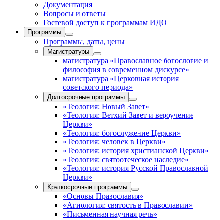
Документация
Вопросы и ответы
Гостевой доступ к программам ИДО
Программы
Программы, даты, цены
Магистратуры
магистратура «Православное богословие и
философия в современном дискурсе»
магистратура «Церковная история
советского периода»
Долгосрочные программы
«Теология: Новый Завет»
«Теология: Ветхий Завет и вероучение
Церкви»
«Теология: богослужение Церкви»
«Теология: человек в Церкви»
«Теология: история христианской Церкви»
«Теология: святоотеческое наследие»
«Теология: история Русской Православной
Церкви»
Краткосрочные программы
«Основы Православия»
«Агиология: святость в Православии»
«Письменная научная речь»