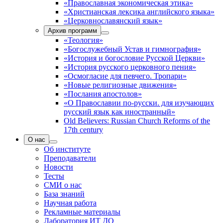
«Православная экономическая этика»
«Христианская лексика английского языка»
«Церковнославянский язык»
Архив программ
«Теология»
«Богослужебный Устав и гимнография»
«История и богословие Русской Церкви»
«История русского церковного пения»
«Осмогласие для певчего. Тропари»
«Новые религиозные движения»
«Послания апостолов»
«О Православии по-русски. для изучающих
русский язык как иностранный»
Old Believers: Russian Church Reforms of the
17th century
О нас
Об институте
Преподаватели
Новости
Тесты
СМИ о нас
База знаний
Научная работа
Рекламные материалы
Лаборатория ИТ ДО