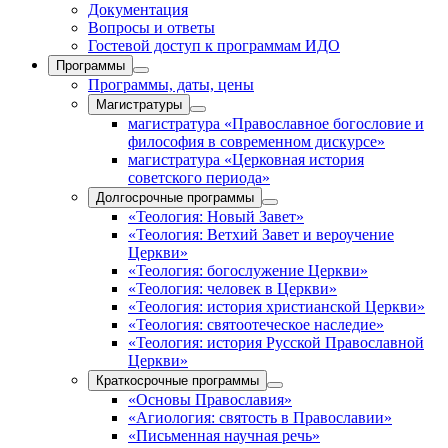
Документация
Вопросы и ответы
Гостевой доступ к программам ИДО
Программы
Программы, даты, цены
Магистратуры
магистратура «Православное богословие и
философия в современном дискурсе»
магистратура «Церковная история
советского периода»
Долгосрочные программы
«Теология: Новый Завет»
«Теология: Ветхий Завет и вероучение
Церкви»
«Теология: богослужение Церкви»
«Теология: человек в Церкви»
«Теология: история христианской Церкви»
«Теология: святоотеческое наследие»
«Теология: история Русской Православной
Церкви»
Краткосрочные программы
«Основы Православия»
«Агиология: святость в Православии»
«Письменная научная речь»