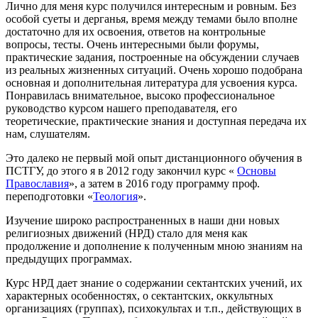
Лично для меня курс получился интересным и ровным. Без
особой суеты и дерганья, время между темами было вполне
достаточно для их освоения, ответов на контрольные
вопросы, тесты. Очень интересными были форумы,
практические задания, построенные на обсуждении случаев
из реальных жизненных ситуаций. Очень хорошо подобрана
основная и дополнительная литература для усвоения курса.
Понравилась внимательное, высоко профессиональное
руководство курсом нашего преподавателя, его
теоретические, практические знания и доступная передача их
нам, слушателям.
Это далеко не первый мой опыт дистанционного обучения в
ПСТГУ, до этого я в 2012 году закончил курс «
Основы
Православия
», а затем в 2016 году программу проф.
переподготовки «
Теология
».
Изучение широко распространенных в наши дни новых
религиозных движений (НРД) стало для меня как
продолжение и дополнение к полученным мною знаниям на
предыдущих программах.
Курс НРД дает знание о содержании сектантских учений, их
характерных особенностях, о сектантских, оккультных
организациях (группах), психокультах и т.п., действующих в