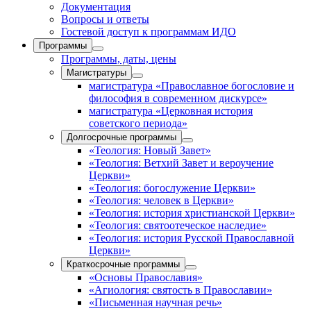
Документация
Вопросы и ответы
Гостевой доступ к программам ИДО
Программы
Программы, даты, цены
Магистратуры
магистратура «Православное богословие и
философия в современном дискурсе»
магистратура «Церковная история
советского периода»
Долгосрочные программы
«Теология: Новый Завет»
«Теология: Ветхий Завет и вероучение
Церкви»
«Теология: богослужение Церкви»
«Теология: человек в Церкви»
«Теология: история христианской Церкви»
«Теология: святоотеческое наследие»
«Теология: история Русской Православной
Церкви»
Краткосрочные программы
«Основы Православия»
«Агиология: святость в Православии»
«Письменная научная речь»