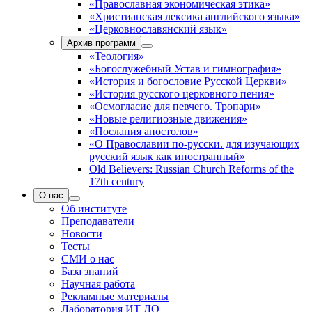
«Православная экономическая этика»
«Христианская лексика английского языка»
«Церковнославянский язык»
Архив программ
«Теология»
«Богослужебный Устав и гимнография»
«История и богословие Русской Церкви»
«История русского церковного пения»
«Осмогласие для певчего. Тропари»
«Новые религиозные движения»
«Послания апостолов»
«О Православии по-русски. для изучающих
русский язык как иностранный»
Old Believers: Russian Church Reforms of the
17th century
О нас
Об институте
Преподаватели
Новости
Тесты
СМИ о нас
База знаний
Научная работа
Рекламные материалы
Лаборатория ИТ ДО