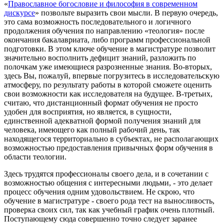
«
Православное богословие и философия в современном
дискурсе
» позвольте выразить свои мысли. В первую очередь,
это сама возможность последовательного и логичного
продолжения обучения по направлению «теология» после
окончания бакалавриата, либо программ профессиональной
подготовки. В этом ключе обучение в магистратуре позволит
значительно восполнить дефицит знаний, разложить по
полочкам уже имеющиеся разрозненные знания. Во-вторых,
здесь Вы, пожалуй, впервые погрузитесь в исследовательскую
атмосферу, по результату работы в которой сможете оценить
свои возможности как исследователя на будущее. В-третьих,
считаю, что дистанционный формат обучения не просто
удобен для восприятия, но является, в сущности,
единственной адекватной формой получения знаний для
человека, имеющего как полный рабочий день, так
находящегося территориально в субъектах, не располагающих
возможностью предоставления привычных форм обучения в
области теологии.
Здесь трудятся профессионалы своего дела, и в сочетании с
возможностью общения с интересными людьми, - это делает
процесс обучения одним удовольствием. Не скрою, что
обучение в магистратуре - своего рода тест на выносливость,
проверка своих сил, так как учебный график очень плотный.
Поступающему сюда совершенно точно следует заранее