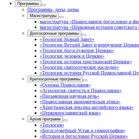
Программы
Программы, даты, цены
Магистратуры
магистратура «Православное богословие и ф
магистратура «Церковная история советского
Долгосрочные программы
«Теология: Новый Завет»
«Теология: Ветхий Завет и вероучение Церкв
«Теология: богослужение Церкви»
«Теология: человек в Церкви»
«Теология: история христианской Церкви»
«Теология: святоотеческое наследие»
«Теология: история Русской Православной Ц
Краткосрочные программы
«Основы Православия»
«Агиология: святость в Православии»
«Письменная научная речь»
«Православная экономическая этика»
«Христианская лексика английского языка»
«Церковнославянский язык»
Архив программ
«Теология»
«Богослужебный Устав и гимнография»
«История и богословие Русской Церкви»