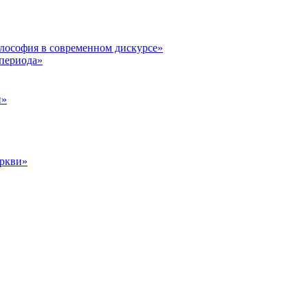
илософия в современном дискурсе»
 периода»
и»
еркви»