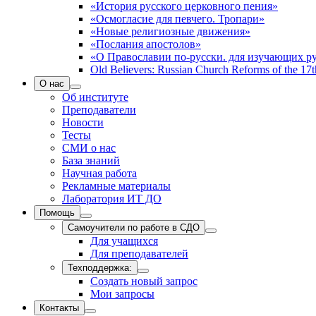
«История русского церковного пения»
«Осмогласие для певчего. Тропари»
«Новые религиозные движения»
«Послания апостолов»
«О Православии по-русски. для изучающих р
Old Believers: Russian Church Reforms of the 17t
О нас
Об институте
Преподаватели
Новости
Тесты
СМИ о нас
База знаний
Научная работа
Рекламные материалы
Лаборатория ИТ ДО
Помощь
Самоучители по работе в СДО
Для учащихся
Для преподавателей
Техподдержка:
Создать новый запрос
Мои запросы
Контакты