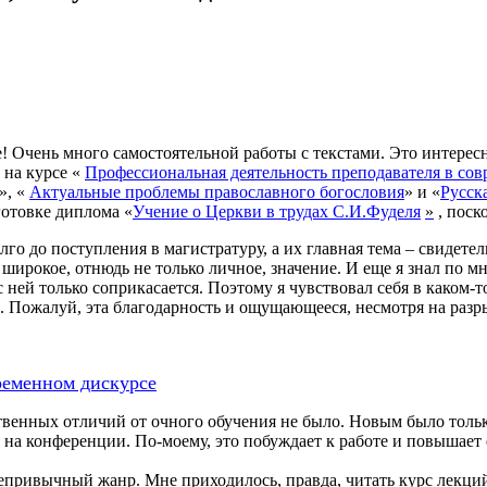
! Очень много самостоятельной работы с текстами. Это интересн
на курсе «
Профессиональная деятельность преподавателя в сов
», «
Актуальные проблемы православного богословия
» и «
Русск
готовке диплома «
Учение о Церкви в трудах С.И.Фуделя
»
, поск
о до поступления в магистратуру, а их главная тема – свидетел
 широкое, отнюдь не только личное, значение. И еще я знал по м
с ней только соприкасается. Поэтому я чувствовал себя в каком
ям. Пожалуй, эта благодарность и ощущающееся, несмотря на ра
ременном дискурсе
ственных отличий от очного обучения не было. Новым было толь
а конференции. По-моему, это побуждает к работе и повышает ее
привычный жанр. Мне приходилось, правда, читать курс лекций д