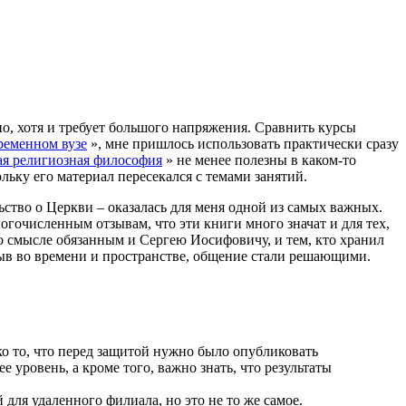
о, хотя и требует большого напряжения. Сравнить курсы
ременном вузе
», мне пришлось использовать практически сразу
ая религиозная философия
» не менее полезны в каком-то
ольку его материал пересекался с темами занятий.
ьство о Церкви – оказалась для меня одной из самых важных.
ногочисленным отзывам, что эти книги много значат и для тех,
-то смысле обязанным и Сергею Иосифовичу, и тем, кто хранил
зрыв во времени и пространстве, общение стали решающими.
ко то, что перед защитой нужно было опубликовать
 уровень, а кроме того, важно знать, что результаты
ля удаленного филиала, но это не то же самое.