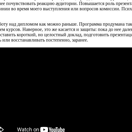
днее почувствовать реакцию аудитории. Повышается роль презент
инии во время моего выступления или вопросов комиссии. Психо
боту над дипломом как можно раньше. Программа продумана так
м курсов. Наверное, это же касается и защиты: пока до нее дале
тавить короткий, но целостный доклад, подготовить презентаци
 или восстанавливать постепенно, заранее.