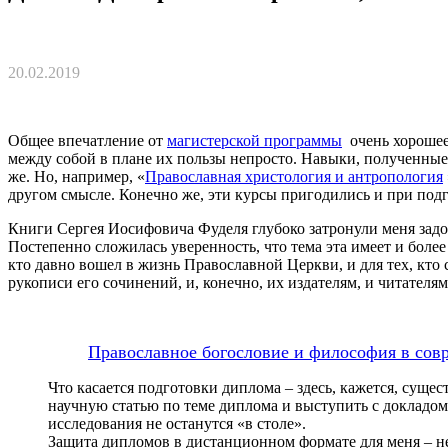
20.02.2019
Общее впечатление от
магистерской программы
очень хорошее
между собой в плане их пользы непросто. Навыки, полученные 
же. Но, например, «
Православная христология и антропология
другом смысле. Конечно же, эти курсы пригодились и при под
Книги Сергея Иосифовича Фуделя глубоко затронули меня задолг
Постепенно сложилась уверенность, что тема эта имеет и более
кто давно вошел в жизнь Православной Церкви, и для тех, кто 
рукописи его сочинений, и, конечно, их издателям, и читател
Православное богословие и философия в сов
Что касается подготовки диплома – здесь, кажется, суще
научную статью по теме диплома и выступить с докладом н
исследования не останутся «в столе».
Защита дипломов в дистанционном формате для меня – не