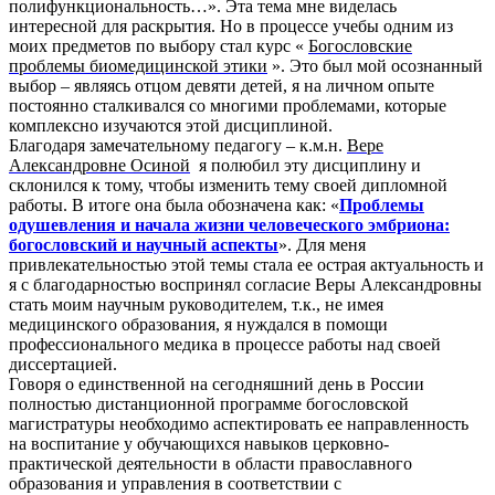
полифункциональность…». Эта тема мне виделась
интересной для раскрытия. Но в процессе учебы одним из
моих предметов по выбору стал курс «
Богословские
проблемы биомедицинской этики
». Это был мой осознанный
выбор – являясь отцом девяти детей, я на личном опыте
постоянно сталкивался со многими проблемами, которые
комплексно изучаются этой дисциплиной.
Благодаря замечательному педагогу – к.м.н.
Вере
Александровне Осиной
я полюбил эту дисциплину и
склонился к тому, чтобы изменить тему своей дипломной
работы. В итоге она была обозначена как: «
Проблемы
одушевления и начала жизни человеческого эмбриона:
богословский и научный аспекты
». Для меня
привлекательностью этой темы стала ее острая актуальность и
я с благодарностью воспринял согласие Веры Александровны
стать моим научным руководителем, т.к., не имея
медицинского образования, я нуждался в помощи
профессионального медика в процессе работы над своей
диссертацией.
Говоря о единственной на сегодняшний день в России
полностью дистанционной программе богословской
магистратуры необходимо аспектировать ее направленность
на воспитание у обучающихся навыков церковно-
практической деятельности в области православного
образования и управления в соответствии с