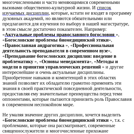
многочисленными и часто меняющимися современными
вызовами общественно-культурной жизни. И
список
изучаемых дисциплин
, которые, кстати не входят в программу
духовных академий, но являются обязательными или
предлагаются для изучения по выбору в нашей магистратуре,
в этом смысле достаточно показателен. Например:
«
Актуальные проблемы православного богословия
»,
«
Богословские проблемы биомедицинской этики
»,
«
Православная андрагогика
», «
Профессиональная
деятельность преподавателя в современном вузе
»,
«
Преподавание богословских дисциплин: введение в
проблематику
», «
Основы менеджмента
», «
Методы и
модели в принятии управленческих решений
» и другие
интереснейшие и очень актуальные дисциплины.
Приобретение навыков и компетенций в этих областях
знаний позволяет их обладателю грамотно применять эти
знания в своей практической повседневной деятельности,
предоставляя ему значительные преимущества перед теми
оппонентами, которые пытаются принизить роль Православия
в современном неспокойном мире.
Не умаляя значение других дисциплин, хочется выделить
«
Богословские проблемы биомедицинской этики
», т.к. с
проблемами, которые она рассматривает, современные
священнослужители и многочисленные прихожане