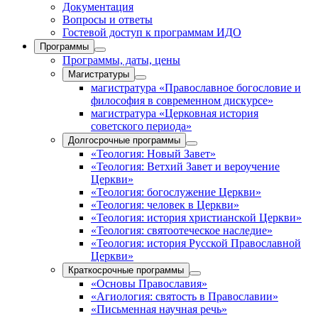
Документация
Вопросы и ответы
Гостевой доступ к программам ИДО
Программы
Программы, даты, цены
Магистратуры
магистратура «Православное богословие и
философия в современном дискурсе»
магистратура «Церковная история
советского периода»
Долгосрочные программы
«Теология: Новый Завет»
«Теология: Ветхий Завет и вероучение
Церкви»
«Теология: богослужение Церкви»
«Теология: человек в Церкви»
«Теология: история христианской Церкви»
«Теология: святоотеческое наследие»
«Теология: история Русской Православной
Церкви»
Краткосрочные программы
«Основы Православия»
«Агиология: святость в Православии»
«Письменная научная речь»