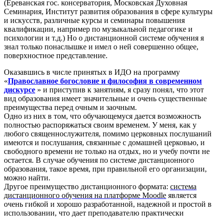
(Ереванская гос. консерватория, Московская Духовная
Семинария, Институт развития образования в сфере культуры
и искусств, различные курсы и семинары повышения
квалификации, например по музыкальной педагогике и
психологии и т.д.) Но о дистанционной системе обучения я
знал только понаслышке и имел о ней совершенно общее,
поверхностное представление.
Оказавшись в числе принятых в ИДО на программу
«
Православное богословие и философия в современном
дискурсе
» и приступив к занятиям, я сразу понял, что этот
вид образования имеет значительные и очень существенные
преимущества перед очным и заочным.
Одно из них в том, что обучающемуся дается возможность
полностью распоряжаться своим временем. У меня, как у
любого священнослужителя, помимо церковных послушаний
имеются и послушания, связанные с домашней церковью, и
свободного времени не только на отдых, но и учебу почти не
остается. В случае обучения по системе дистанционного
образования, такое время, при правильной его организации,
можно найти.
Другое преимущество дистанционного формата:
система
дистанционного обучения на платформе Moodle
является
очень гибкой и хорошо разработанной, надежной и простой в
использовании, что дает преподавателю практически