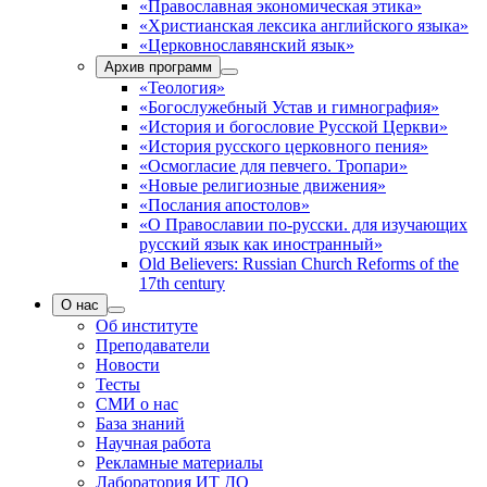
«Православная экономическая этика»
«Христианская лексика английского языка»
«Церковнославянский язык»
Архив программ
«Теология»
«Богослужебный Устав и гимнография»
«История и богословие Русской Церкви»
«История русского церковного пения»
«Осмогласие для певчего. Тропари»
«Новые религиозные движения»
«Послания апостолов»
«О Православии по-русски. для изучающих
русский язык как иностранный»
Old Believers: Russian Church Reforms of the
17th century
О нас
Об институте
Преподаватели
Новости
Тесты
СМИ о нас
База знаний
Научная работа
Рекламные материалы
Лаборатория ИТ ДО