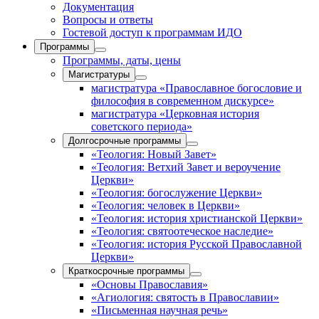
Документация
Вопросы и ответы
Гостевой доступ к программам ИДО
Программы
Программы, даты, цены
Магистратуры
магистратура «Православное богословие и
философия в современном дискурсе»
магистратура «Церковная история
советского периода»
Долгосрочные программы
«Теология: Новый Завет»
«Теология: Ветхий Завет и вероучение
Церкви»
«Теология: богослужение Церкви»
«Теология: человек в Церкви»
«Теология: история христианской Церкви»
«Теология: святоотеческое наследие»
«Теология: история Русской Православной
Церкви»
Краткосрочные программы
«Основы Православия»
«Агиология: святость в Православии»
«Письменная научная речь»