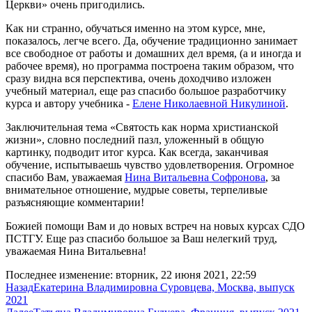
Церкви» очень пригодились.
Как ни странно, обучаться именно на этом курсе, мне,
показалось, легче всего. Да, обучение традиционно занимает
все свободное от работы и домашних дел время, (а и иногда и
рабочее время), но программа построена таким образом, что
сразу видна вся перспектива, очень доходчиво изложен
учебный материал, еще раз спасибо большое разработчику
курса и автору учебника -
Елене Николаевной Никулиной
.
Заключительная тема «Святость как норма христианской
жизни», словно последний пазл, уложенный в общую
картинку, подводит итог курса. Как всегда, заканчивая
обучение, испытываешь чувство удовлетворения. Огромное
спасибо Вам, уважаемая
Нина Витальевна Софронова
, за
внимательное отношение, мудрые советы, терпеливые
разъясняющие комментарии!
Божией помощи Вам и до новых встреч на новых курсах СДО
ПСТГУ. Еще раз спасибо большое за Ваш нелегкий труд,
уважаемая Нина Витальевна!
Последнее изменение: вторник, 22 июня 2021, 22:59
Назад
Екатерина Владимировна Суровцева, Москва, выпуск
2021