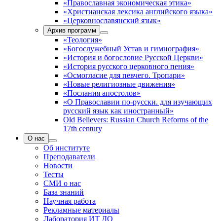
«Православная экономическая этика»
«Христианская лексика английского языка»
«Церковнославянский язык»
Архив программ
«Теология»
«Богослужебный Устав и гимнография»
«История и богословие Русской Церкви»
«История русского церковного пения»
«Осмогласие для певчего. Тропари»
«Новые религиозные движения»
«Послания апостолов»
«О Православии по-русски. для изучающих
русский язык как иностранный»
Old Believers: Russian Church Reforms of the
17th century
О нас
Об институте
Преподаватели
Новости
Тесты
СМИ о нас
База знаний
Научная работа
Рекламные материалы
Лаборатория ИТ ДО