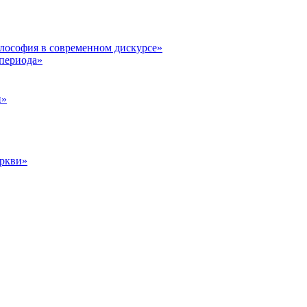
илософия в современном дискурсе»
 периода»
и»
еркви»