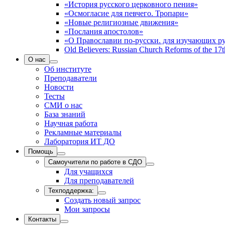
«История русского церковного пения»
«Осмогласие для певчего. Тропари»
«Новые религиозные движения»
«Послания апостолов»
«О Православии по-русски. для изучающих р
Old Believers: Russian Church Reforms of the 17t
О нас
Об институте
Преподаватели
Новости
Тесты
СМИ о нас
База знаний
Научная работа
Рекламные материалы
Лаборатория ИТ ДО
Помощь
Самоучители по работе в СДО
Для учащихся
Для преподавателей
Техподдержка:
Создать новый запрос
Мои запросы
Контакты