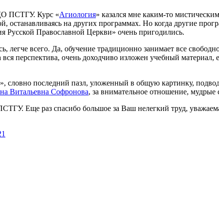
СДО ПСТГУ. Курс «
Агиология
» казался мне каким-то мистическим,
ной, останавливаясь на других программах. Но когда другие про
ия Русской Православной Церкви» очень пригодились.
сь, легче всего. Да, обучение традиционно занимает все свободн
а вся перспектива, очень доходчиво изложен учебный материал, 
, словно последний пазл, уложенный в общую картинку, подводи
на Витальевна Софронова
, за внимательное отношение, мудрые
СТГУ. Еще раз спасибо большое за Ваш нелегкий труд, уважаем
21