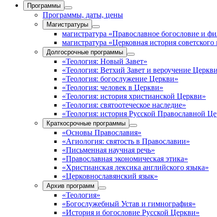
Программы
Программы, даты, цены
Магистратуры
магистратура «Православное богословие и ф
магистратура «Церковная история советского
Долгосрочные программы
«Теология: Новый Завет»
«Теология: Ветхий Завет и вероучение Церкв
«Теология: богослужение Церкви»
«Теология: человек в Церкви»
«Теология: история христианской Церкви»
«Теология: святоотеческое наследие»
«Теология: история Русской Православной Ц
Краткосрочные программы
«Основы Православия»
«Агиология: святость в Православии»
«Письменная научная речь»
«Православная экономическая этика»
«Христианская лексика английского языка»
«Церковнославянский язык»
Архив программ
«Теология»
«Богослужебный Устав и гимнография»
«История и богословие Русской Церкви»