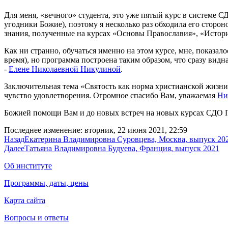
Для меня, «вечного» студента, это уже пятый курс в системе 
угодники Божие), поэтому я несколько раз обходила его сторо
знания, полученные на курсах «Основы Православия», «Истор
Как ни странно, обучаться именно на этом курсе, мне, показало
время), но программа построена таким образом, что сразу видн
-
Елене Николаевной Никулиной
.
Заключительная тема «Святость как норма христианской жизни»
чувство удовлетворения. Огромное спасибо Вам, уважаемая
Ни
Божией помощи Вам и до новых встреч на новых курсах СДО П
Последнее изменение: вторник, 22 июня 2021, 22:59
Назад
Екатерина Владимировна Суровцева, Москва, выпуск 20
Далее
Татьяна Владимировна Будуева, Франция, выпуск 2021
Об институте
Программы, даты, цены
Карта сайта
Вопросы и ответы