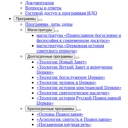
Документация
Вопросы и ответы
Гостевой доступ к программам ИДО
Программы
Программы, даты, цены
Магистратуры
магистратура «Православное богословие и
философия в современном дискурсе»
магистратура «Церковная история
советского периода»
Долгосрочные программы
«Теология: Новый Завет»
«Теология: Ветхий Завет и вероучение
Церкви»
«Теология: богослужение Церкви»
«Теология: человек в Церкви»
«Теология: история христианской Церкви»
«Теология: святоотеческое наследие»
«Теология: история Русской Православной
Церкви»
Краткосрочные программы
«Основы Православия»
«Агиология: святость в Православии»
«Письменная научная речь»