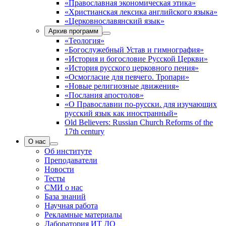
«Православная экономическая этика»
«Христианская лексика английского языка»
«Церковнославянский язык»
Архив программ
«Теология»
«Богослужебный Устав и гимнография»
«История и богословие Русской Церкви»
«История русского церковного пения»
«Осмогласие для певчего. Тропари»
«Новые религиозные движения»
«Послания апостолов»
«О Православии по-русски. для изучающих
русский язык как иностранный»
Old Believers: Russian Church Reforms of the
17th century
О нас
Об институте
Преподаватели
Новости
Тесты
СМИ о нас
База знаний
Научная работа
Рекламные материалы
Лаборатория ИТ ДО